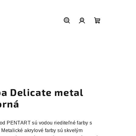
Hľadať
Prihlásenie
Nákupný
košík
a Delicate metal
orná
l od PENTART sú vodou riediteľné farby s
Metalické akrylové farby sú skvelým