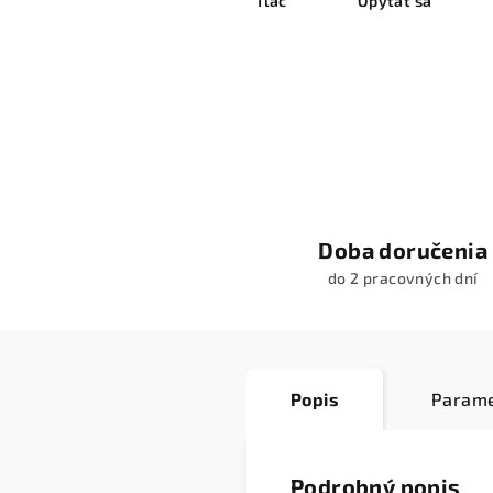
Tlač
Opýtať sa
Doba doručenia
do 2 pracovných dní
Popis
Parame
Podrobný popis