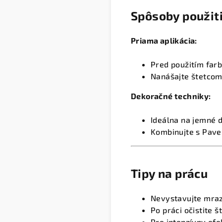
Spôsoby použit
Priama aplikácia:
Pred použitím far
Nanášajte štetcom
Dekoračné techniky:
Ideálna na jemné d
Kombinujte s Pave
Tipy na prácu
Nevystavujte mra
Po práci očistite 
Pre intenzívny efe