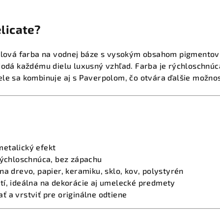
elicate?
rylová farba na vodnej báze s vysokým obsahom pigmentov
 dodá každému dielu luxusný vzhľad. Farba je rýchloschnú
le sa kombinuje aj s Paverpolom, čo otvára ďalšie možnost
etalický efekt
rýchloschnúca, bez zápachu
na drevo, papier, keramiku, sklo, kov, polystyrén
tí, ideálna na dekorácie aj umelecké predmety
 a vrstviť pre originálne odtiene