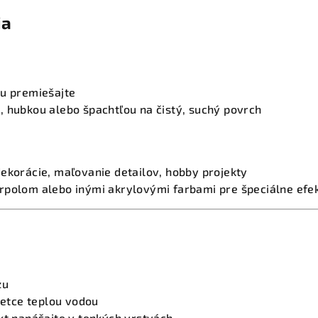
ia
bu premiešajte
, hubkou alebo špachtľou na čistý, suchý povrch
ekorácie, maľovanie detailov, hobby projekty
rpolom alebo inými akrylovými farbami pre špeciálne efe
zu
štetce teplou vodou
kt nanášajte v tenkých vrstvách