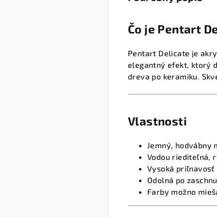
Čo je Pentart D
Pentart Delicate je ak
elegantný efekt, ktorý
dreva po keramiku. Skve
Vlastnosti
Jemný, hodvábny m
Vodou riediteľná, 
Vysoká priľnavosť 
Odolná po zaschnu
Farby možno miešať