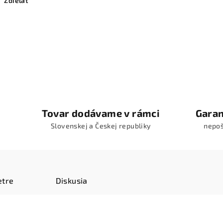
Zdieľať
Tovar dodávame v rámci
Garan
Slovenskej a Českej republiky
nepo
tre
Diskusia