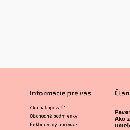
Z
á
Informácie pre vás
Člán
p
ä
Ako nakupovať?
Paver
t
Obchodné podmienky
Ako z
Reklamačný poriadok
umel
i