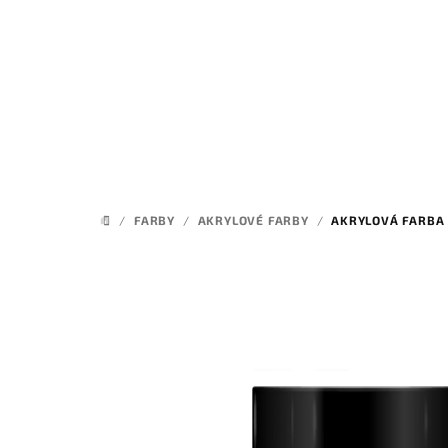
Prejsť
na
obsah
/
FARBY
/
AKRYLOVÉ FARBY
/
AKRYLOVÁ FARBA 
DOMOV