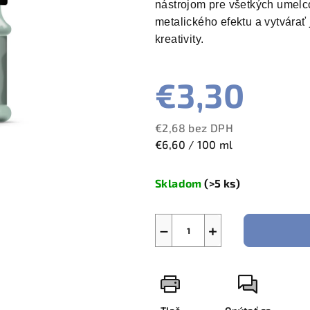
nástrojom pre všetkých umelc
metalického efektu a vytvárať
kreativity.
€3,30
€2,68 bez DPH
Jednotková
€6,60 / 100 ml
cena:
Skladom
(>5 ks)
−
+