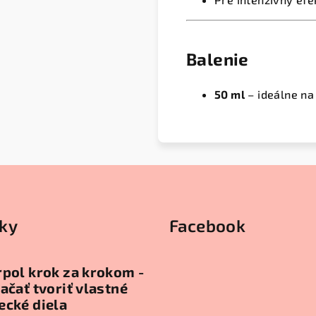
Balenie
50 ml
– ideálne na
ky
Facebook
pol krok za krokom -
ačať tvoriť vlastné
ecké diela