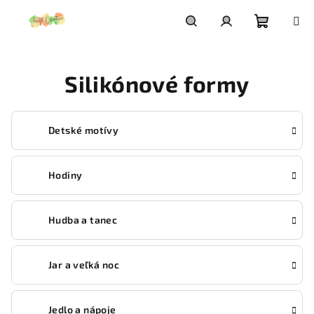
Prejsť
na
obsah
Nákupn
Hľadať
Prihlásenie
Silikónové formy
košík
Detské motívy
Hodiny
Hudba a tanec
Jar a veľká noc
Jedlo a nápoje