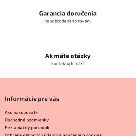
Garancia doručenia
nepoškodeného tovaru
Ak máte otázky
kontaktujte nás!
Z
á
p
Informácie pre vás
ä
Ako nakupovať?
t
Obchodné podmienky
i
Reklamačný poriadok
e
Ochrana osobných údajov a poučenie o cookies