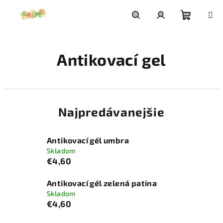
Prejsť
na
obsah
Nákupn
Hľadať
Prihlásenie
Antikovací gel
košík
Najpredávanejšie
Antikovací gél umbra
Skladom
€4,60
Antikovací gél zelená patina
Skladom
€4,60