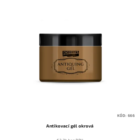
KÓD:
666
Antikovací gél okrová
€3,74 bez DPH