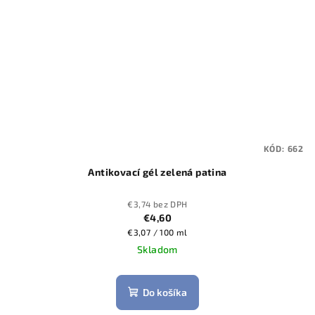
KÓD:
662
Antikovací gél zelená patina
€3,74 bez DPH
€4,60
Jednotková
€3,07 / 100 ml
cena:
Skladom
Do košíka