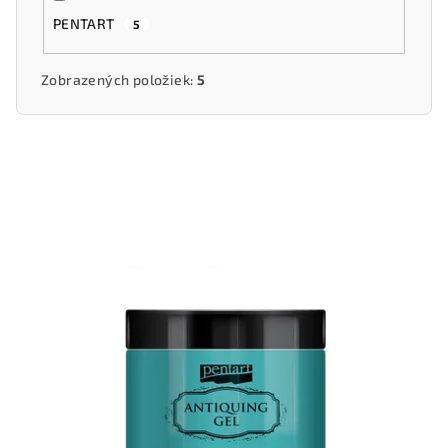
PENTART
5
Zobrazených položiek:
5
V
ý
p
i
s
p
r
o
d
u
k