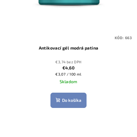
t
o
v
KÓD:
663
Antikovací gél modrá patina
€3,74 bez DPH
€4,60
Jednotková
€3,07 / 100 ml
cena:
Skladom
Do košíka