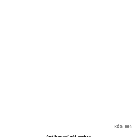
KÓD:
664
Antikovací gél umbra