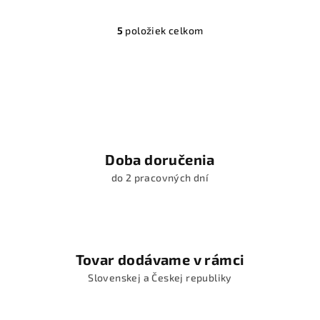
5
položiek celkom
O
v
l
á
d
a
c
i
Doba doručenia
e
do 2 pracovných dní
p
r
v
k
y
Tovar dodávame v rámci
v
Slovenskej a Českej republiky
ý
p
i