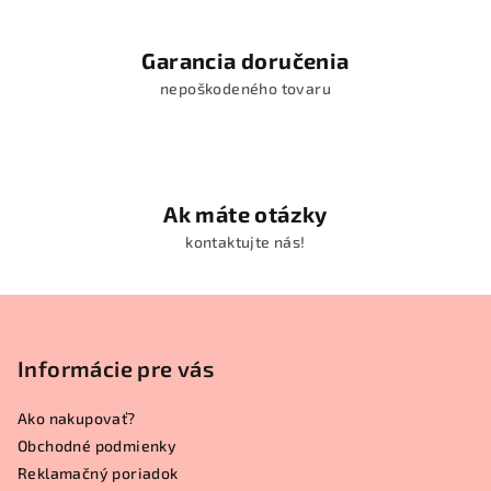
s
u
Garancia doručenia
nepoškodeného tovaru
Ak máte otázky
kontaktujte nás!
Z
á
p
Informácie pre vás
ä
Ako nakupovať?
t
Obchodné podmienky
i
Reklamačný poriadok