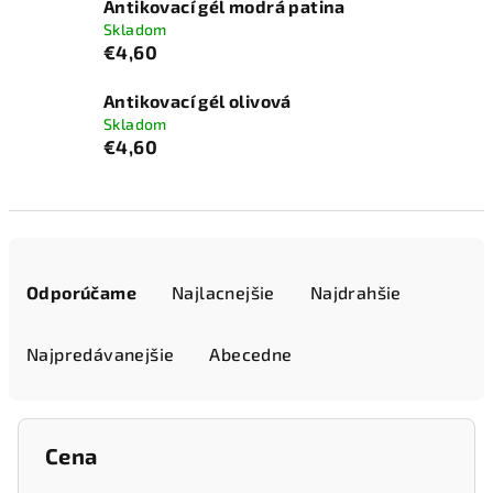
Antikovací gél modrá patina
Skladom
€4,60
Antikovací gél olivová
Skladom
€4,60
R
a
Odporúčame
Najlacnejšie
Najdrahšie
d
e
Najpredávanejšie
Abecedne
n
i
e
Cena
p