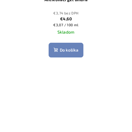
€3,74 bez DPH
€4,60
Jednotková
€3,07 / 100 ml
cena:
Skladom
Do košíka