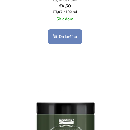
€4,60
Jednotková
€3,07 / 100 ml
cena:
Skladom
Do košíka