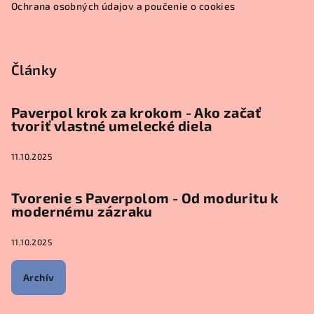
e
Ochrana osobných údajov a poučenie o cookies
Články
Paverpol krok za krokom - Ako začať
tvoriť vlastné umelecké diela
11.10.2025
Tvorenie s Paverpolom - Od moduritu k
modernému zázraku
11.10.2025
Archív