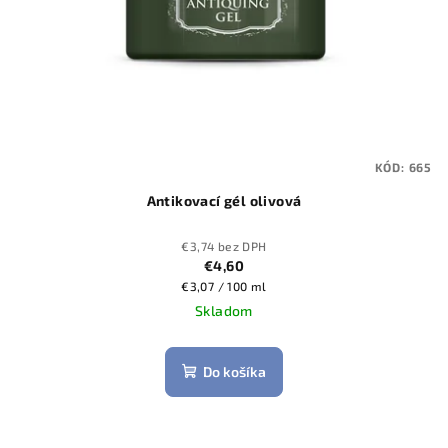
KÓD:
665
Antikovací gél olivová
€3,74 bez DPH
€4,60
Jednotková
€3,07 / 100 ml
cena:
Skladom
Do košíka