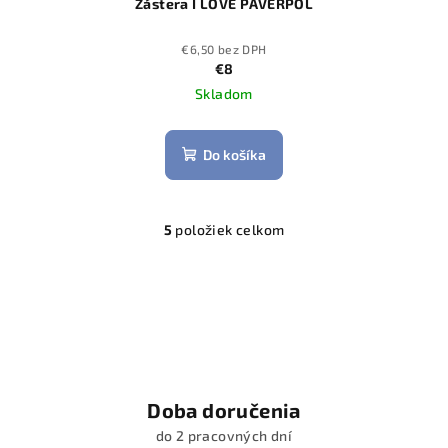
Zástera I LOVE PAVERPOL
€6,50 bez DPH
€8
Skladom
Do košíka
5
položiek celkom
O
v
l
á
d
a
c
i
Doba doručenia
e
do 2 pracovných dní
p