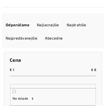
R
a
Odporúčame
Najlacnejšie
Najdrahšie
d
e
Najpredávanejšie
Abecedne
n
i
e
Cena
p
r
€
1
€
8
o
d
u
k
Na sklade
5
t