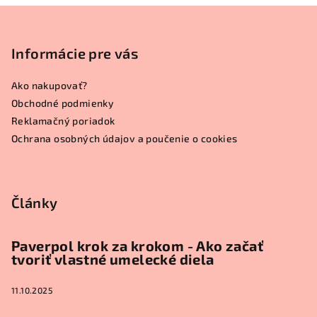
Z
á
p
Informácie pre vás
ä
Ako nakupovať?
t
Obchodné podmienky
i
Reklamačný poriadok
e
Ochrana osobných údajov a poučenie o cookies
Články
Paverpol krok za krokom - Ako začať
tvoriť vlastné umelecké diela
11.10.2025