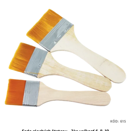
KÓD:
615
Sada plochých štetcov - 3ks veľkosť 6-8-10