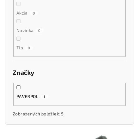
o
Akcia
v
0
Novinka
0
Tip
0
Značky
PAVERPOL
1
Zobrazených položiek:
5
V