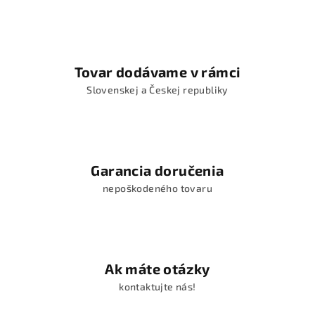
r
v
k
y
Tovar dodávame v rámci
v
Slovenskej a Českej republiky
ý
p
i
s
u
Garancia doručenia
nepoškodeného tovaru
Ak máte otázky
kontaktujte nás!