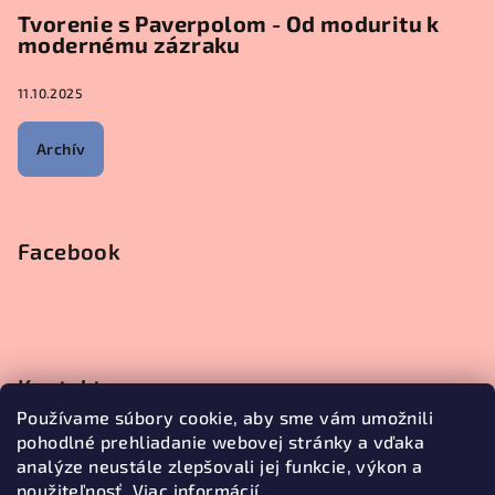
Tvorenie s Paverpolom - Od moduritu k
modernému zázraku
11.10.2025
Archív
Facebook
Kontakt
Používame súbory cookie, aby sme vám umožnili
objednavky
@
janetecreative.sk
pohodlné prehliadanie webovej stránky a vďaka
+421905499957
analýze neustále zlepšovali jej funkcie, výkon a
použiteľnosť.
Viac informácií