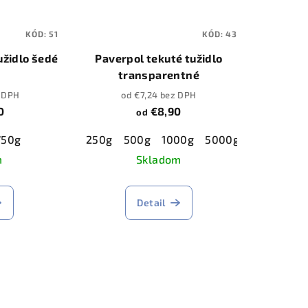
KÓD:
51
KÓD:
43
užidlo šedé
Paverpol tekuté tužidlo
transparentné
z DPH
od €7,24 bez DPH
0
€8,90
od
750g
250g
500g
1000g
5000g
m
Skladom
Detail