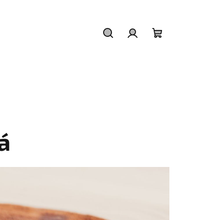
Hľadať
Prihlásenie
Nákupný
košík
lá