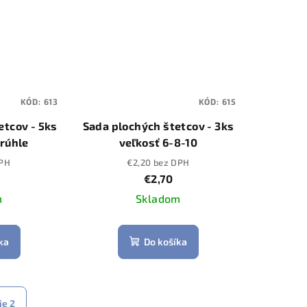
KÓD:
613
KÓD:
615
etcov - 5ks
Sada plochých štetcov - 3ks
krúhle
veľkosť 6-8-10
DPH
€2,20 bez DPH
€2,70
m
Skladom
ka
Do košíka
ie 2