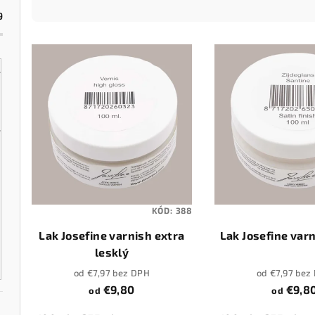
9
d
V
e
ý
n
p
i
i
e
s
p
p
r
r
o
KÓD:
388
o
d
Lak Josefine varnish extra
Lak Josefine varn
lesklý
d
u
od €7,97 bez DPH
od €7,97 bez
u
k
€9,80
€9,8
od
od
k