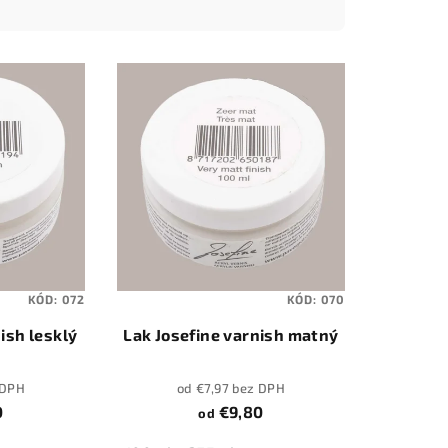
KÓD:
072
KÓD:
070
ish lesklý
Lak Josefine varnish matný
 DPH
od €7,97 bez DPH
0
€9,80
od