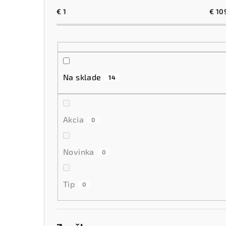
č
€
1
€
10
n
ý
p
Na sklade
14
a
n
Akcia
0
e
l
Novinka
0
Tip
0