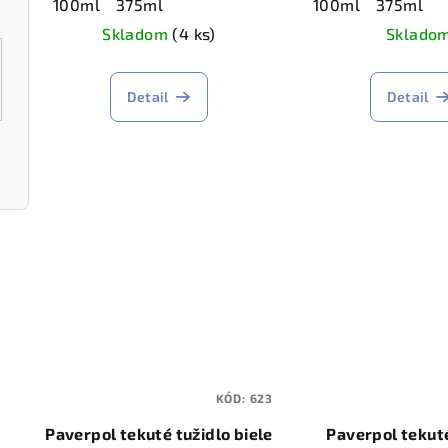
t
100ml
375ml
100ml
375ml
t
Skladom
(4 ks)
Sklado
o
o
v
Detail
Detail
v
KÓD:
623
Paverpol tekuté tužidlo biele
Paverpol tekuté