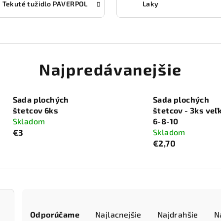
Tekuté tužidlo PAVERPOL
Laky
Najpredávanejšie
Sada plochých
Sada plochých
štetcov 6ks
štetcov - 3ks veľ
Skladom
6-8-10
€3
Skladom
€2,70
R
Odporúčame
Najlacnejšie
Najdrahšie
N
a