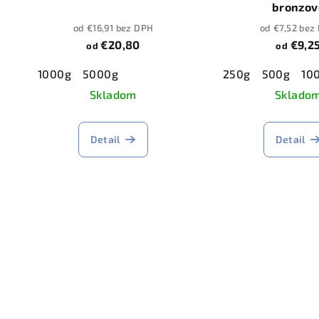
bronzov
od €16,91 bez DPH
od €7,52 bez
€20,80
€9,2
od
od
1000g
5000g
250g
500g
10
Skladom
Sklado
Detail
Detail