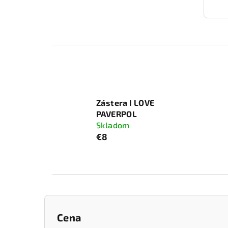
Zástera I LOVE
PAVERPOL
Skladom
€8
B
Cena
o