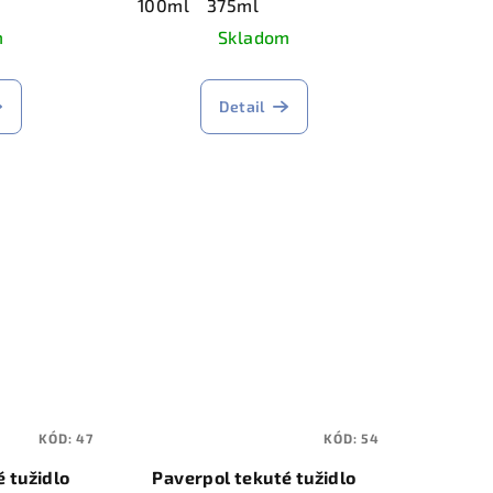
100ml
375ml
m
Skladom
Detail
KÓD:
47
KÓD:
54
 tužidlo
Paverpol tekuté tužidlo