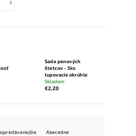
Sada penových
kosť
štetcov - 5ks
tupovacie okrúhle
Skladom
€2,20
ajpredávanejšie
Abecedne