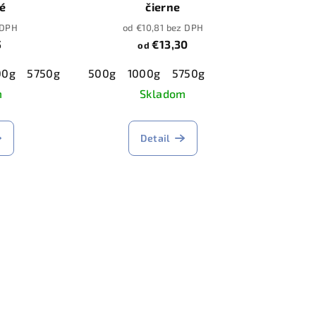
é
čierne
 DPH
od €10,81 bez DPH
5
€13,30
od
00g
5750g
500g
1000g
5750g
m
Skladom
Detail