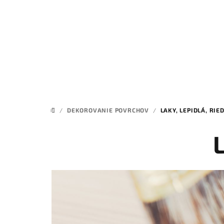
Prejsť
na
obsah
/
DEKOROVANIE POVRCHOV
/
LAKY, LEPIDLÁ, RIE
DOMOV
L