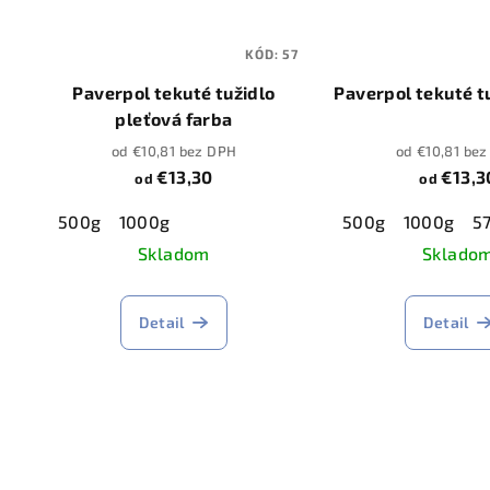
KÓD:
57
Paverpol tekuté tužidlo
Paverpol tekuté t
pleťová farba
od €10,81 bez DPH
od €10,81 be
€13,30
€13,3
od
od
500g
1000g
500g
1000g
5
Skladom
Sklado
Detail
Detail