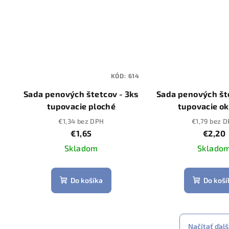
KÓD:
614
Sada penových štetcov - 3ks
Sada penových št
tupovacie ploché
tupovacie o
€1,34 bez DPH
€1,79 bez 
€1,65
€2,20
Skladom
Sklado
Do košíka
Do koší
Načítať ďalš