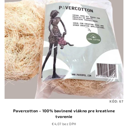
i
s
p
r
o
d
u
k
t
o
v
KÓD:
67
Pavercotton – 100% bavlnené vlákno pre kreatívne
tvorenie
€4,07 bez DPH