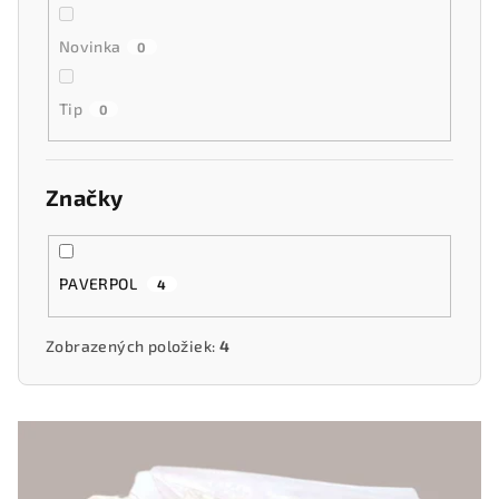
Novinka
0
Tip
0
Značky
PAVERPOL
4
Zobrazených položiek:
4
V
ý
p