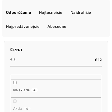
R
a
Odporúčame
Najlacnejšie
Najdrahšie
d
e
Najpredávanejšie
Abecedne
n
i
e
Cena
p
r
€
5
€
12
o
d
u
k
Na sklade
4
t
o
Akcia
v
0