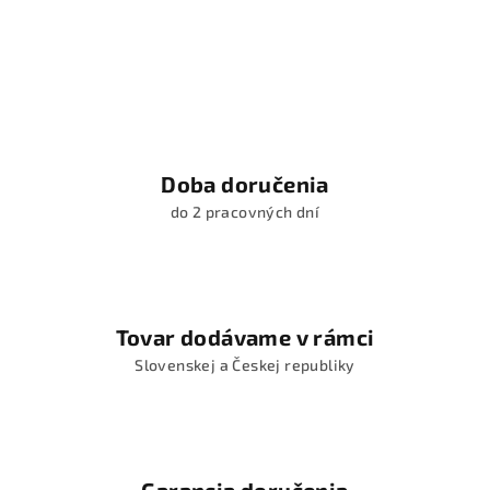
v
l
á
d
a
c
i
Doba doručenia
e
do 2 pracovných dní
p
r
v
k
y
Tovar dodávame v rámci
v
Slovenskej a Českej republiky
ý
p
i
s
u
Garancia doručenia