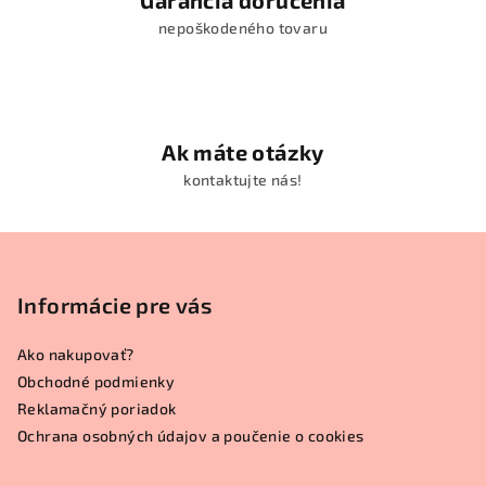
nepoškodeného tovaru
Ak máte otázky
kontaktujte nás!
Z
á
p
Informácie pre vás
ä
Ako nakupovať?
t
Obchodné podmienky
i
Reklamačný poriadok
e
Ochrana osobných údajov a poučenie o cookies