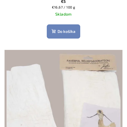
€5
Jednotková
€16,67 / 100 g
cena:
Skladom
Do košíka