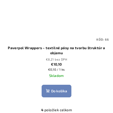
KÓD:
66
Paverpol Wrappers – textilné pásy na tvorbu štruktúr a
objemu
€8,21 bez DPH
€10,10
Jednotková
€0,10 / 1 ks
cena:
Skladom
Do košíka
4
položiek celkom
O