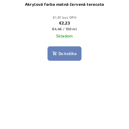
Akrylová farba matná červená teracota
€1,81 bez DPH
€2,23
Jednotková
€4,46 / 100 ml
cena:
Skladom
Do košíka