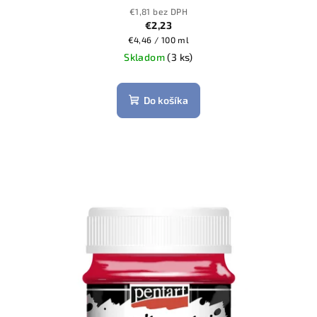
€1,81 bez DPH
€2,23
Jednotková
€4,46 / 100 ml
cena:
Skladom
(3 ks)
Do košíka