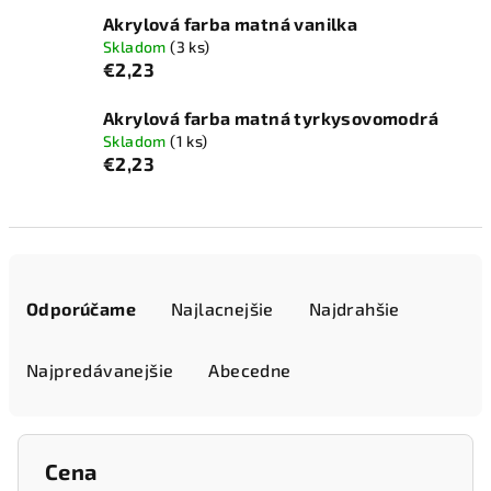
Akrylová farba matná vanilka
Skladom
(3 ks)
€2,23
Akrylová farba matná tyrkysovomodrá
Skladom
(1 ks)
€2,23
R
a
Odporúčame
Najlacnejšie
Najdrahšie
d
e
Najpredávanejšie
Abecedne
n
i
e
Cena