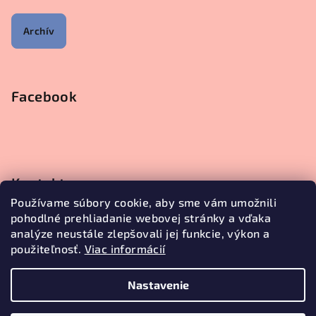
Archív
Facebook
Kontakt
Používame súbory cookie, aby sme vám umožnili
objednavky
@
janetecreative.sk
pohodlné prehliadanie webovej stránky a vďaka
+421905499957
analýze neustále zlepšovali jej funkcie, výkon a
použiteľnosť.
Viac informácií
Nastavenie
Copyright 2026
Janete Creative
. Všetky práva vyhradené.