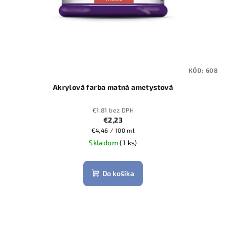
t
o
v
KÓD:
608
Akrylová farba matná ametystová
€1,81 bez DPH
€2,23
Jednotková
€4,46 / 100 ml
cena:
Skladom
(1 ks)
Do košíka