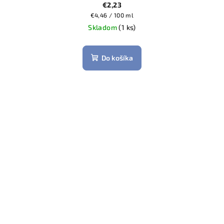
€2,23
Jednotková
€4,46 / 100 ml
cena:
Skladom
(1 ks)
Do košíka