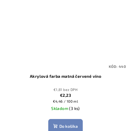
KÓD:
440
Akrylová farba matná červené víno
€1,81 bez DPH
€2,23
Jednotková
€4,46 / 100 ml
cena:
Skladom
(3 ks)
Do košíka