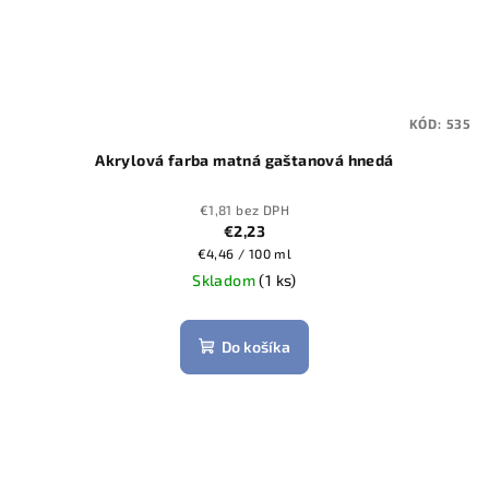
KÓD:
535
Akrylová farba matná gaštanová hnedá
€1,81 bez DPH
€2,23
Jednotková
€4,46 / 100 ml
cena:
Skladom
(1 ks)
Do košíka