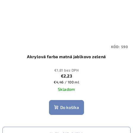
KÓD:
590
Akrylová farba matná jablkovo zelená
€1,81 bez DPH
€2,23
Jednotková
€4,46 / 100 ml
cena:
Skladom
Do košíka