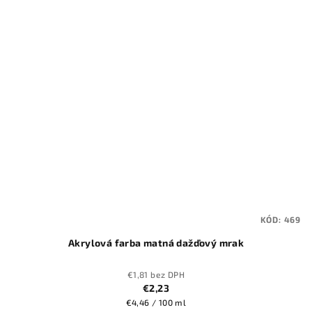
KÓD:
469
Akrylová farba matná dažďový mrak
€1,81 bez DPH
€2,23
Jednotková
€4,46 / 100 ml