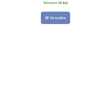
cena:
Skladom
(4 ks)
Do košíka