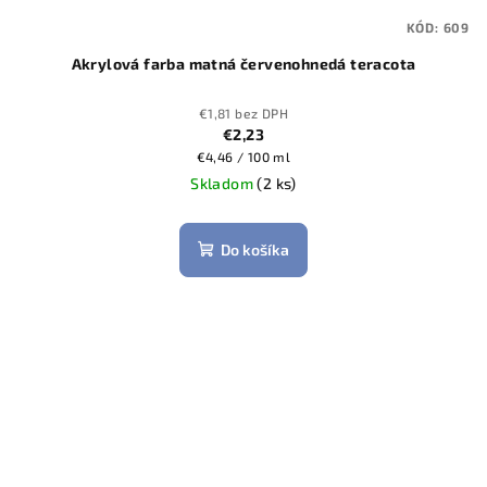
KÓD:
609
Akrylová farba matná červenohnedá teracota
€1,81 bez DPH
€2,23
Jednotková
€4,46 / 100 ml
cena:
Skladom
(2 ks)
Do košíka