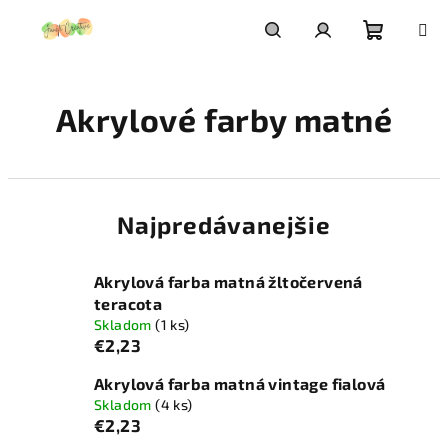
Prejsť
na
obsah
Nákupn
Hľadať
Prihlásenie
Akrylové farby matné
košík
Najpredávanejšie
Akrylová farba matná žltočervená
teracota
Skladom
(1 ks)
€2,23
Akrylová farba matná vintage fialová
Skladom
(4 ks)
€2,23