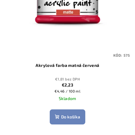
KÓD:
575
Akrylová farba matná červená
€1,81 bez DPH
€2,23
Jednotková
€4,46 / 100 ml
cena:
Skladom
Do košíka