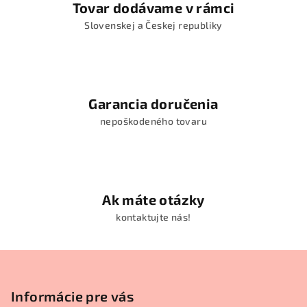
Tovar dodávame v rámci
i
s
Slovenskej a Českej republiky
u
Garancia doručenia
nepoškodeného tovaru
Ak máte otázky
kontaktujte nás!
Z
á
p
Informácie pre vás