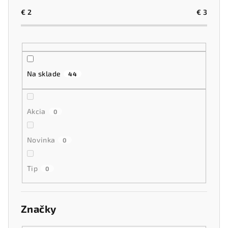
p
r
€
2
€
3
o
d
u
k
Na sklade
44
t
o
Akcia
v
0
Novinka
0
Tip
0
Značky