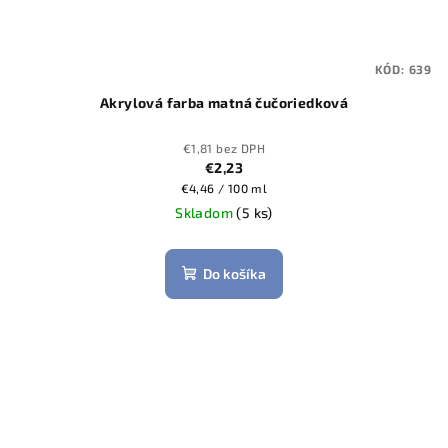
KÓD:
639
Akrylová farba matná čučoriedková
€1,81 bez DPH
€2,23
Jednotková
€4,46 / 100 ml
cena:
Skladom
(5 ks)
Do košíka