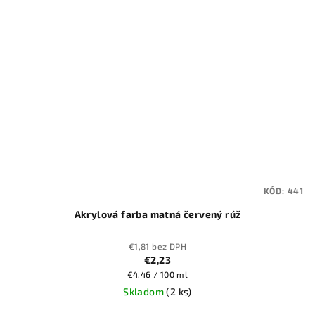
KÓD:
441
Akrylová farba matná červený rúž
€1,81 bez DPH
€2,23
Jednotková
€4,46 / 100 ml
cena:
Skladom
(2 ks)