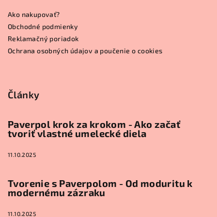
ä
Ako nakupovať?
t
Obchodné podmienky
i
Reklamačný poriadok
e
Ochrana osobných údajov a poučenie o cookies
Články
Paverpol krok za krokom - Ako začať
tvoriť vlastné umelecké diela
11.10.2025
Tvorenie s Paverpolom - Od moduritu k
modernému zázraku
11.10.2025