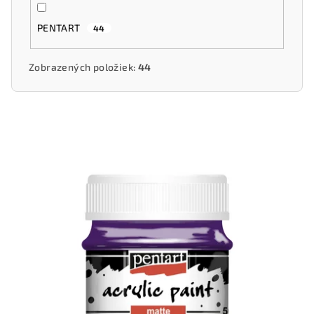
PENTART
44
Zobrazených položiek:
44
V
ý
p
i
s
p
r
o
d
u
k