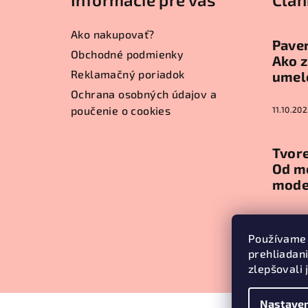
p
ä
Ako nakupovať?
Paver
t
Obchodné podmienky
Ako z
Reklamačný poriadok
umel
i
Ochrana osobných údajov a
e
poučenie o cookies
11.10.202
Tvore
Od m
mode
11.10.202
Používame 
prehliadan
Arch
zlepšovali 
Nastaven