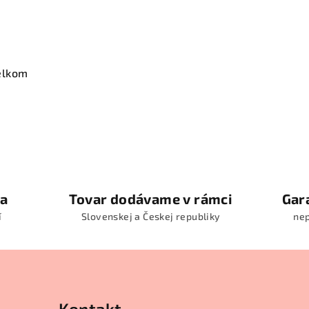
elkom
ia
Tovar dodávame v rámci
Gar
í
Slovenskej a Českej republiky
ne
Kontakt