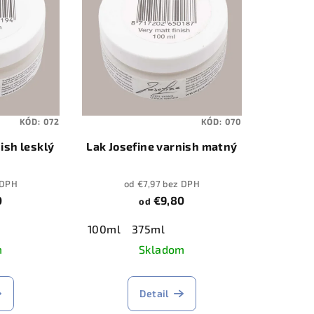
KÓD:
072
KÓD:
070
ish lesklý
Lak Josefine varnish matný
 DPH
od €7,97 bez DPH
0
€9,80
od
100ml
375ml
m
Skladom
Detail