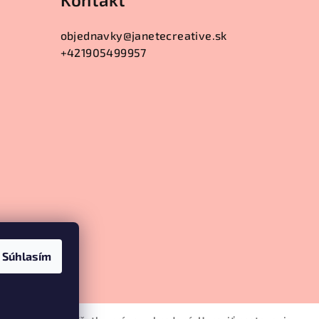
objednavky
@
janetecreative.sk
+421905499957
Súhlasím