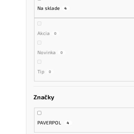
p
Na sklade
4
a
n
Akcia
0
e
l
Novinka
0
Tip
0
Značky
PAVERPOL
4