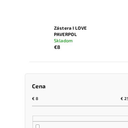
Zástera I LOVE
PAVERPOL
Skladom
€8
B
Cena
o
č
€
8
€
2
n
ý