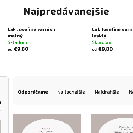
Najpredávanejšie
Lak Josefine varnish
Lak Josefine varn
matný
lesklý
Skladom
Skladom
€9,80
€9,80
od
od
R
Odporúčame
Najlacnejšie
Najdrahšie
N
a
5
d
V
e
ý
n