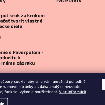
k
y
v
pol krok za krokom -
ý
ačať tvoriť vlastné
ecké diela
p
i
5
s
u
nie s Paverpolom -
oduritu k
rnému zázraku
5
súbory cookie, aby sme vám umožnili pohodlné
ie webovej stránky a vďaka analýze neustále
ív
jej funkcie, výkon a použiteľnosť.
Viac informácií
ie