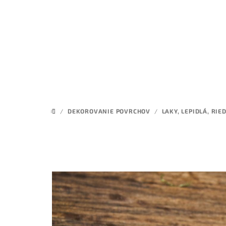
Prejsť
na
obsah
/
DEKOROVANIE POVRCHOV
/
LAKY, LEPIDLÁ, RIE
DOMOV