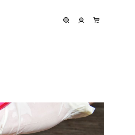
Hľadať
Prihlásenie
Nákupný
košík