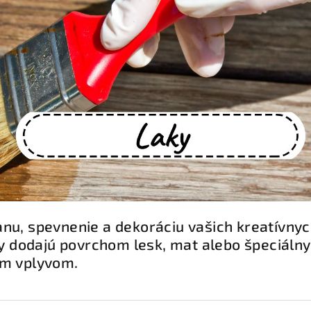
anu, spevnenie a dekoráciu vašich kreatívnyc
aky dodajú povrchom lesk, mat alebo špeciáln
ím vplyvom.