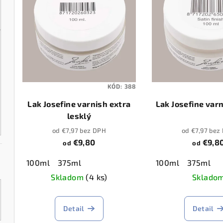
p
i
i
e
s
p
p
r
r
o
KÓD:
388
o
d
Lak Josefine varnish extra
Lak Josefine varn
lesklý
d
u
od €7,97 bez DPH
od €7,97 bez
u
k
€9,80
€9,8
od
od
k
t
100ml
375ml
100ml
375ml
t
Skladom
(4 ks)
Sklado
o
o
v
Detail
Detail
v