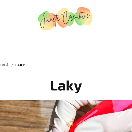
DIDLÁ
/
LAKY
Laky