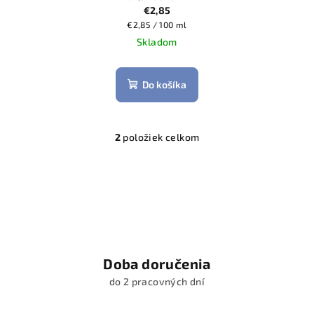
€2,85
Jednotková
€2,85 / 100 ml
cena:
Skladom
Do košíka
2
položiek celkom
O
v
l
á
d
a
c
i
Doba doručenia
e
do 2 pracovných dní
p
r