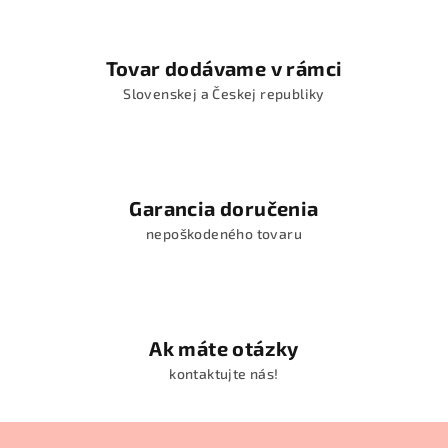
v
k
y
Tovar dodávame v rámci
v
Slovenskej a Českej republiky
ý
p
i
s
u
Garancia doručenia
nepoškodeného tovaru
Ak máte otázky
kontaktujte nás!
Z