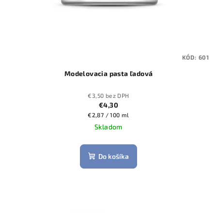
o
v
KÓD:
601
Modelovacia pasta ľadová
€3,50 bez DPH
€4,30
Jednotková
€2,87 / 100 ml
cena:
Skladom
Do košíka