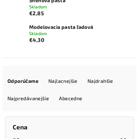
Snehová pasta
Skladom
€2,85
Modelovacia pasta ľadová
Skladom
€4,30
R
a
Odporúčame
Najlacnejšie
Najdrahšie
d
e
Najpredávanejšie
Abecedne
n
i
e
Cena
p