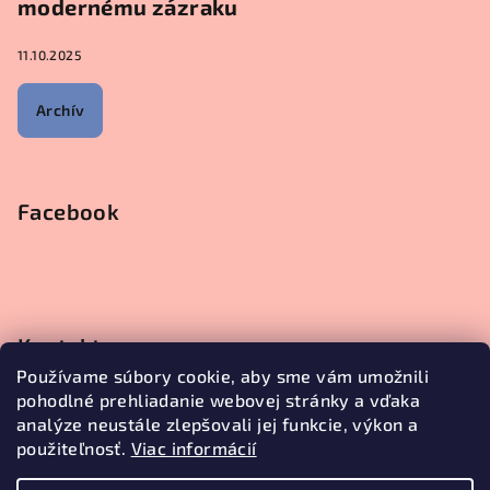
modernému zázraku
11.10.2025
Archív
Facebook
Kontakt
Používame súbory cookie, aby sme vám umožnili
objednavky
@
janetecreative.sk
pohodlné prehliadanie webovej stránky a vďaka
+421905499957
analýze neustále zlepšovali jej funkcie, výkon a
použiteľnosť.
Viac informácií