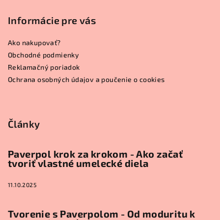
á
p
Informácie pre vás
ä
Ako nakupovať?
t
Obchodné podmienky
i
Reklamačný poriadok
e
Ochrana osobných údajov a poučenie o cookies
Články
Paverpol krok za krokom - Ako začať
tvoriť vlastné umelecké diela
11.10.2025
Tvorenie s Paverpolom - Od moduritu k