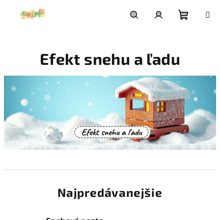
Prejsť
na
obsah
Nákupn
Hľadať
Prihlásenie
Efekt snehu a ľadu
košík
Najpredávanejšie