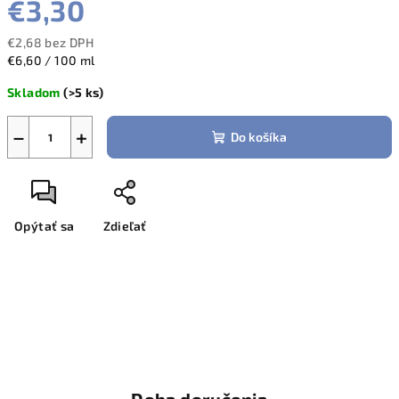
€3,30
€2,68 bez DPH
Jednotková
€6,60 / 100 ml
cena:
Skladom
(>5 ks)
−
+
Do košíka
Opýtať sa
Zdieľať