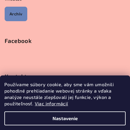
Archív
Facebook
Kontakt
Používame súbory cookie, aby sme vám umožnili
objednavky
@
janetecreative.sk
pohodlné prehliadanie webovej stránky a vďaka
+421905499957
analýze neustále zlepšovali jej funkcie, výkon a
použiteľnosť.
Viac informácií
Nastavenie
Copyright 2026
Janete Creative
. Všetky práva vyhradené.