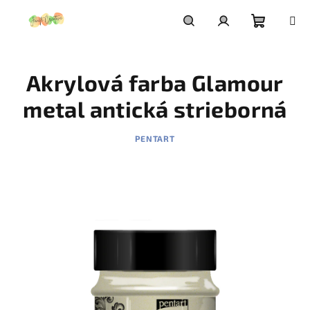
Prejsť
na
obsah
Nákupn
Hľadať
Prihlásenie
Akrylová farba Glamour
košík
metal antická strieborná
PENTART