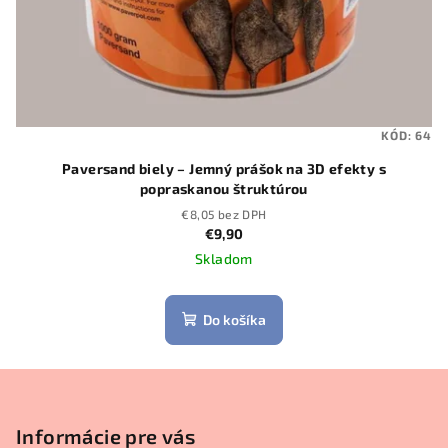
KÓD:
64
Paversand biely – Jemný prášok na 3D efekty s
popraskanou štruktúrou
€8,05 bez DPH
€9,90
Skladom
Do košíka
Z
á
p
Informácie pre vás