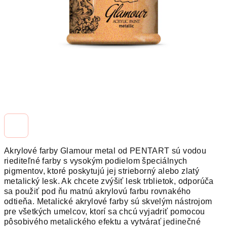
Akrylové farby Glamour metal od PENTART sú vodou
riediteľné farby s vysokým podielom špeciálnych
pigmentov, ktoré poskytujú jej strieborný alebo zlatý
metalický lesk. Ak chcete zvýšiť lesk trblietok, odporúča
sa použiť pod ňu matnú akrylovú farbu rovnakého
odtieňa. Metalické akrylové farby sú skvelým nástrojom
pre všetkých umelcov, ktorí sa chcú vyjadriť pomocou
pôsobivého metalického efektu a vytvárať jedinečné