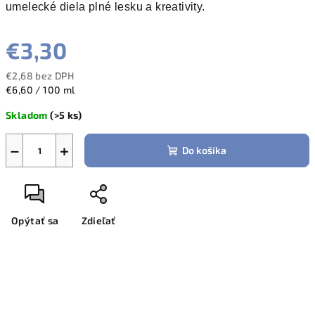
umelecké diela plné lesku a kreativity.
€3,30
€2,68 bez DPH
Jednotková
€6,60 / 100 ml
cena:
Skladom
(>5 ks)
−
+
Do košíka
Opýtať sa
Zdieľať