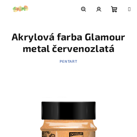
Prejsť
na
obsah
Nákupn
Hľadať
Prihlásenie
Akrylová farba Glamour
košík
metal červenozlatá
PENTART