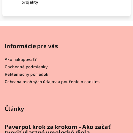
projekty
Z
á
p
Informácie pre vás
ä
Ako nakupovať?
t
Obchodné podmienky
i
Reklamačný poriadok
e
Ochrana osobných údajov a poučenie o cookies
Články
Paverpol krok za krokom - Ako začať
tvoriť vlastné umelecké diela