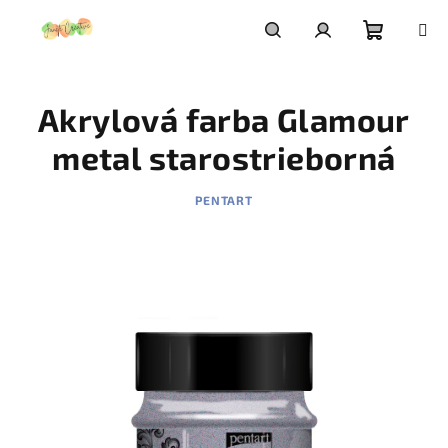
Prejsť
na
obsah
Nákupn
Hľadať
Prihlásenie
Akrylová farba Glamour
košík
metal starostrieborná
PENTART