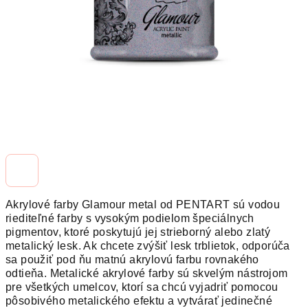
Akrylové farby Glamour metal od PENTART sú vodou
riediteľné farby s vysokým podielom špeciálnych
pigmentov, ktoré poskytujú jej strieborný alebo zlatý
metalický lesk. Ak chcete zvýšiť lesk trblietok, odporúča
sa použiť pod ňu matnú akrylovú farbu rovnakého
odtieňa. Metalické akrylové farby sú skvelým nástrojom
pre všetkých umelcov, ktorí sa chcú vyjadriť pomocou
pôsobivého metalického efektu a vytvárať jedinečné