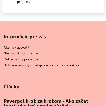
projekty
Z
á
p
Informácie pre vás
ä
Ako nakupovať?
t
Obchodné podmienky
i
Reklamačný poriadok
e
Ochrana osobných údajov a poučenie o cookies
Články
Paverpol krok za krokom - Ako začať
tvoriť vlastné umelecké diela