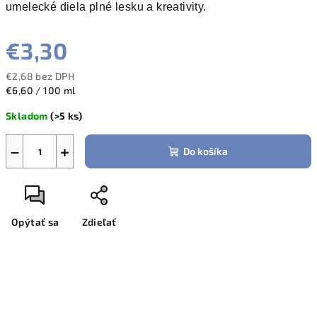
umelecké diela plné lesku a kreativity.
€3,30
€2,68 bez DPH
Jednotková
€6,60 / 100 ml
cena:
Skladom
(>5 ks)
−
+
Do košíka
Opýtať sa
Zdieľať