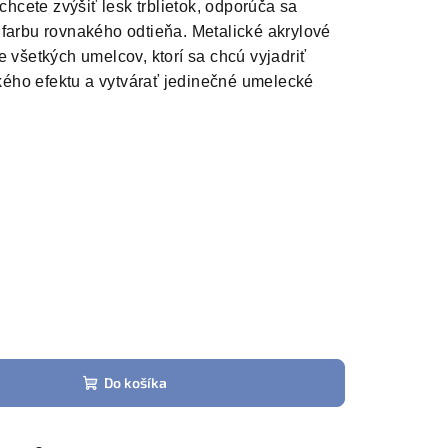
 chcete zvýšiť lesk trblietok, odporúča sa
farbu rovnakého odtieňa. Metalické akrylové
e všetkých umelcov, ktorí sa chcú vyjadriť
ého efektu a vytvárať jedinečné umelecké
Do košíka