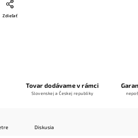
Zdieľať
Tovar dodávame v rámci
Garan
Slovenskej a Českej republiky
nepo
tre
Diskusia