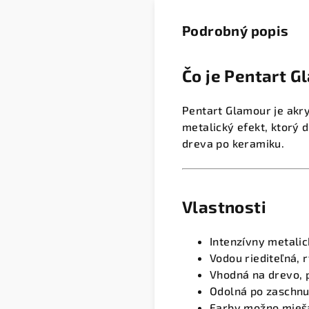
Podrobný popis
Čo je Pentart G
Pentart Glamour je akr
metalický efekt, ktorý 
dreva po keramiku.
Vlastnosti
Intenzívny metali
Vodou riediteľná,
Vhodná na drevo, p
Odolná po zaschnut
Farby možno miešať