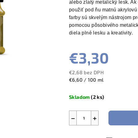
alebo zlatý metalický lesk. Ak
použiť pod ňu matnú akrylovú 
farby sú skvelým nástrojom pr
pomocou pôsobivého metalick
diela plné lesku a kreativity.
€3,30
€2,68 bez DPH
Jednotková
€6,60 / 100 ml
cena:
Skladom
(2 ks)
−
+