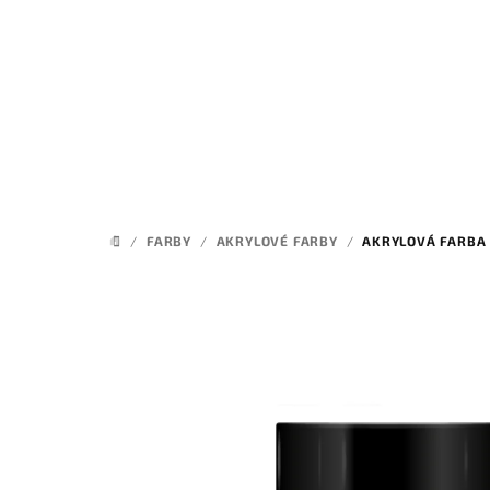
Prejsť
na
obsah
/
FARBY
/
AKRYLOVÉ FARBY
/
AKRYLOVÁ FARBA
DOMOV