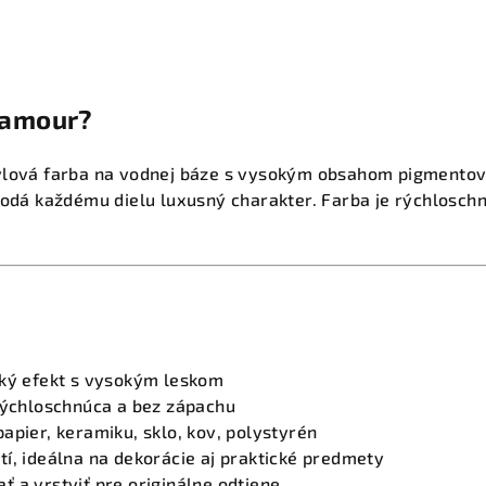
lamour?
ylová farba na vodnej báze s vysokým obsahom pigmentov 
dodá každému dielu luxusný charakter. Farba je rýchlosch
cký efekt s vysokým leskom
 rýchloschnúca a bez zápachu
apier, keramiku, sklo, kov, polystyrén
í, ideálna na dekorácie aj praktické predmety
 a vrstviť pre originálne odtiene