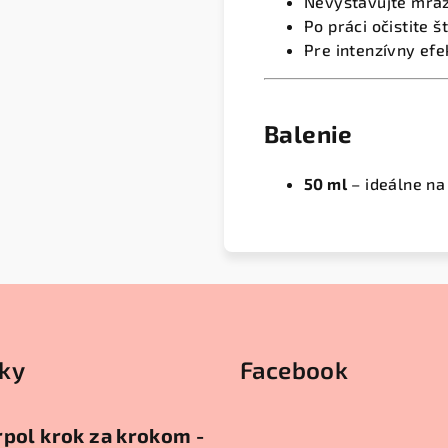
Nevystavujte mra
Po práci očistite 
Pre intenzívny efe
Balenie
50 ml
– ideálne na
ky
Facebook
pol krok za krokom -