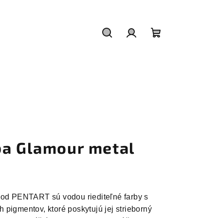
Hľadať
Prihlásenie
Nákupný
košík
ba Glamour metal
 od PENTART sú vodou riediteľné farby s
pigmentov, ktoré poskytujú jej strieborný