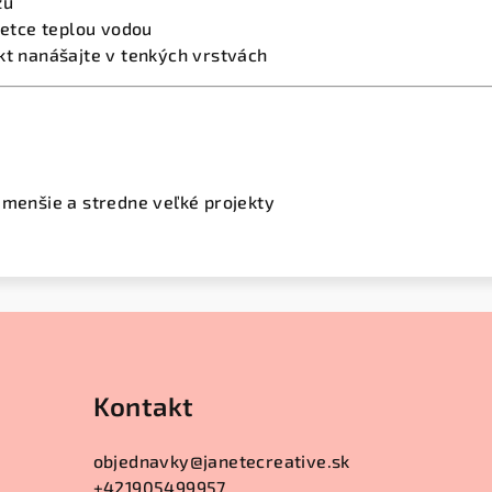
zu
štetce teplou vodou
kt nanášajte v tenkých vrstvách
 menšie a stredne veľké projekty
Kontakt
objednavky
@
janetecreative.sk
+421905499957