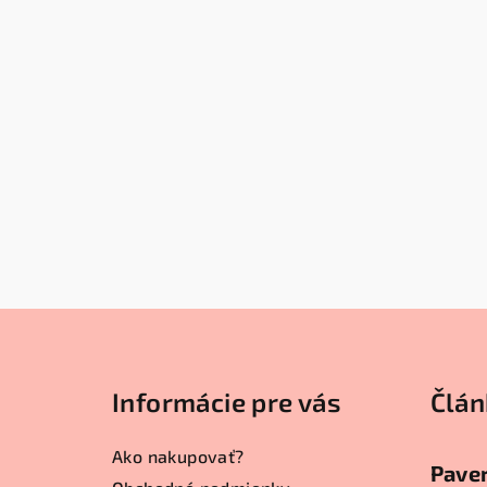
Z
á
Informácie pre vás
Člán
p
ä
Ako nakupovať?
Paver