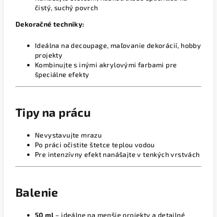
čistý, suchý povrch
Dekoračné techniky:
Ideálna na decoupage, maľovanie dekorácií, hobby
projekty
Kombinujte s inými akrylovými farbami pre
špeciálne efekty
Tipy na prácu
Nevystavujte mrazu
Po práci očistite štetce teplou vodou
Pre intenzívny efekt nanášajte v tenkých vrstvách
Balenie
50 ml
– ideálne na menšie projekty a detailné