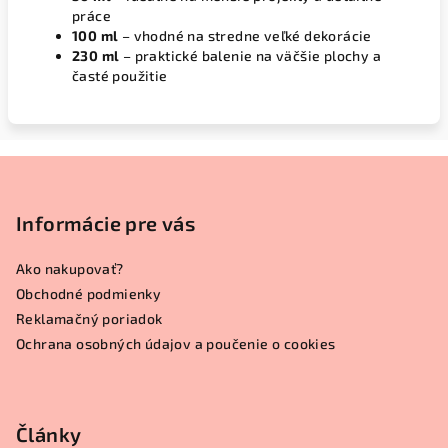
práce
100 ml
– vhodné na stredne veľké dekorácie
230 ml
– praktické balenie na väčšie plochy a
časté použitie
Z
á
p
Informácie pre vás
ä
Ako nakupovať?
t
Obchodné podmienky
i
Reklamačný poriadok
e
Ochrana osobných údajov a poučenie o cookies
Články