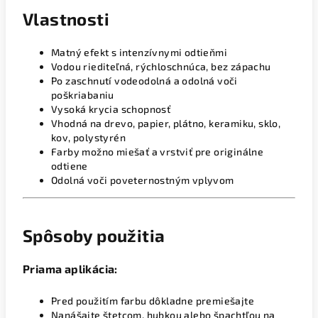
Vlastnosti
Matný efekt s intenzívnymi odtieňmi
Vodou riediteľná, rýchloschnúca, bez zápachu
Po zaschnutí vodeodolná a odolná voči
poškriabaniu
Vysoká krycia schopnosť
Vhodná na drevo, papier, plátno, keramiku, sklo,
kov, polystyrén
Farby možno miešať a vrstviť pre originálne
odtiene
Odolná voči poveternostným vplyvom
Spôsoby použitia
Priama aplikácia:
Pred použitím farbu dôkladne premiešajte
Nanášajte štetcom, hubkou alebo špachtľou na