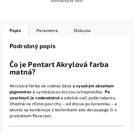
kontaktujte nás!
Popis
Parametre
Diskusia
Podrobný popis
Čo je Pentart Akrylová farba
matná?
Akrylová farba na vodnej báze
s vysokým obsahom
pigmentov
a vynikajúcou krycou schopnosťou.
Po
zaschnutí je vodeodolná
a odolná voči poškriabaniu.
Vhodná na rôzne povrchy – od dreva po keramiku – a
skvele sa kombinuje s technikami ako decoupage či s
produktom Paverpol.