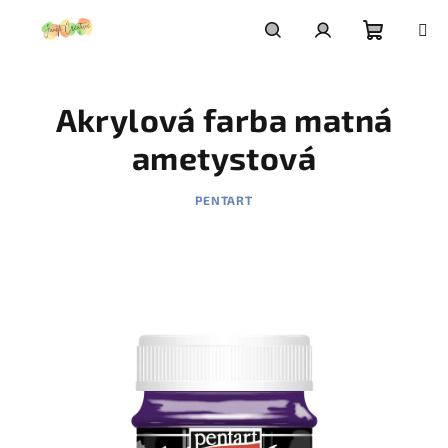
Prejsť
na
obsah
Nákupn
Hľadať
Prihlásenie
Akrylová farba matná
košík
ametystová
PENTART