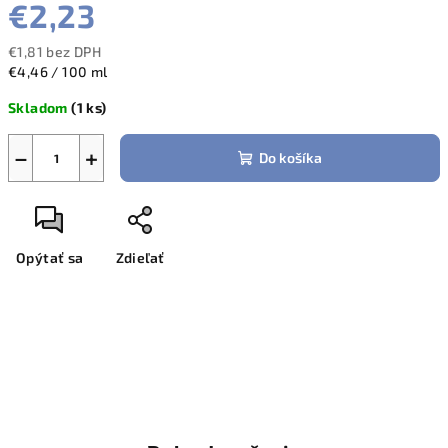
€2,23
€1,81 bez DPH
Jednotková
€4,46 / 100 ml
cena:
Skladom
(1 ks)
−
+
Do košíka
Opýtať sa
Zdieľať