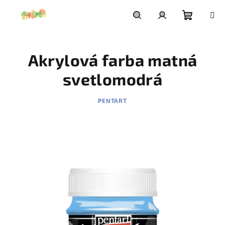
Prejsť
na
obsah
Nákupn
Hľadať
Prihlásenie
Akrylová farba matná
košík
svetlomodrá
PENTART