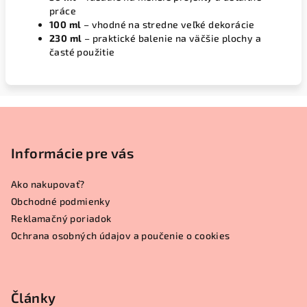
práce
100 ml
– vhodné na stredne veľké dekorácie
230 ml
– praktické balenie na väčšie plochy a
časté použitie
Z
á
p
Informácie pre vás
ä
Ako nakupovať?
t
Obchodné podmienky
i
Reklamačný poriadok
e
Ochrana osobných údajov a poučenie o cookies
Články