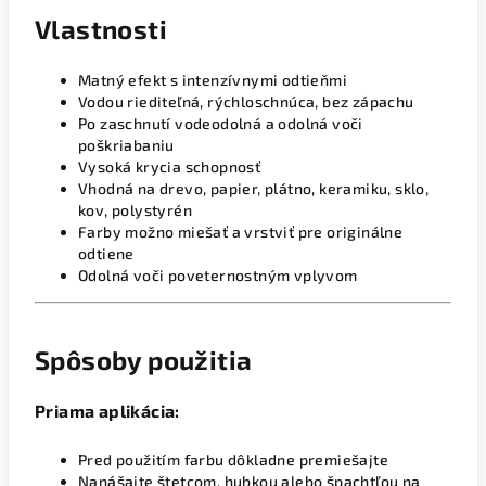
Vlastnosti
Matný efekt s intenzívnymi odtieňmi
Vodou riediteľná, rýchloschnúca, bez zápachu
Po zaschnutí vodeodolná a odolná voči
poškriabaniu
Vysoká krycia schopnosť
Vhodná na drevo, papier, plátno, keramiku, sklo,
kov, polystyrén
Farby možno miešať a vrstviť pre originálne
odtiene
Odolná voči poveternostným vplyvom
Spôsoby použitia
Priama aplikácia:
Pred použitím farbu dôkladne premiešajte
Nanášajte štetcom, hubkou alebo špachtľou na