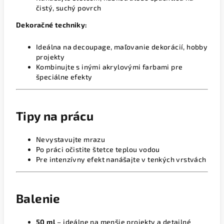
čistý, suchý povrch
Dekoračné techniky:
Ideálna na decoupage, maľovanie dekorácií, hobby
projekty
Kombinujte s inými akrylovými farbami pre
špeciálne efekty
Tipy na prácu
Nevystavujte mrazu
Po práci očistite štetce teplou vodou
Pre intenzívny efekt nanášajte v tenkých vrstvách
Balenie
50 ml
– ideálne na menšie projekty a detailné