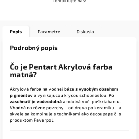
kontaktujte nás!
Popis
Parametre
Diskusia
Podrobný popis
Čo je Pentart Akrylová farba
matná?
Akrylová farba na vodnej báze
s vysokým obsahom
pigmentov
a vynikajúcou krycou schopnosťou.
Po
zaschnutí je vodeodolná
a odolná voči poškriabaniu.
Vhodná na rôzne povrchy – od dreva po keramiku – a
skvele sa kombinuje s technikami ako decoupage či s
produktom Paverpol.