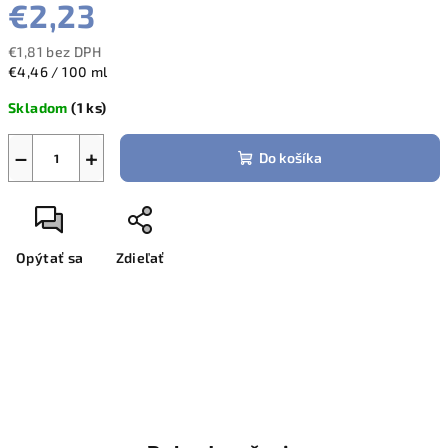
€2,23
€1,81 bez DPH
Jednotková
€4,46 / 100 ml
cena:
Skladom
(1 ks)
−
+
Do košíka
Opýtať sa
Zdieľať