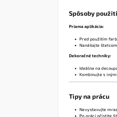
Spôsoby použit
Priama aplikácia:
Pred použitím far
Nanášajte štetcom
Dekoračné techniky:
Ideálna na decoup
Kombinujte s iným
Tipy na prácu
Nevystavujte mra
Po práci očistite 