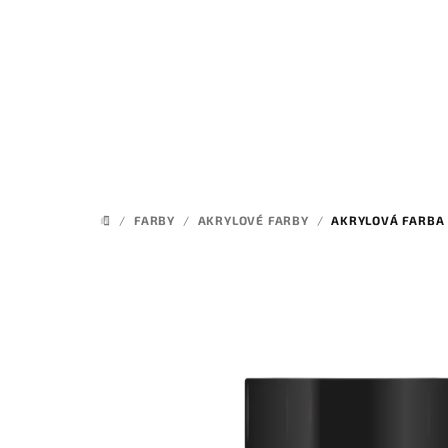
Prejsť
na
obsah
/
FARBY
/
AKRYLOVÉ FARBY
/
AKRYLOVÁ FARBA
DOMOV