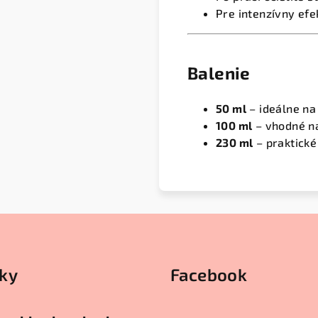
Pre intenzívny efe
Balenie
50 ml
– ideálne na
100 ml
– vhodné na
230 ml
– praktické
ky
Facebook