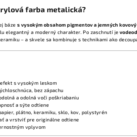
krylová farba metalická?
ej báze
s vysokým obsahom pigmentov a jemných kovovýc
lu elegantný a moderný charakter. Po zaschnutí je
vodeodo
keramiku – a skvele sa kombinuje s technikami ako decoup
 efekt s vysokým leskom
rýchloschnúca, bez zápachu
odolná a odolná voči poškriabaniu
opnosť a sýte odtiene
apier, plátno, keramiku, sklo, kov, polystyrén
 a vrstviť pre originálne odtiene
ternostným vplyvom