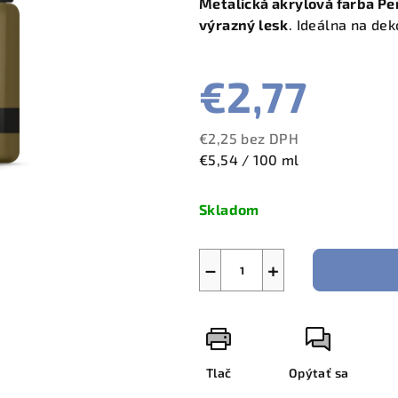
Metalická akrylová farba Pe
výrazný lesk
. Ideálna na de
€2,77
€2,25 bez DPH
Jednotková
€5,54 / 100 ml
cena:
Skladom
−
+
Tlač
Opýtať sa