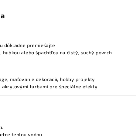
ia
bu dôkladne premiešajte
, hubkou alebo špachtľou na čistý, suchý povrch
age, maľovanie dekorácií, hobby projekty
i akrylovými farbami pre špeciálne efekty
zu
štetce teplou vodou