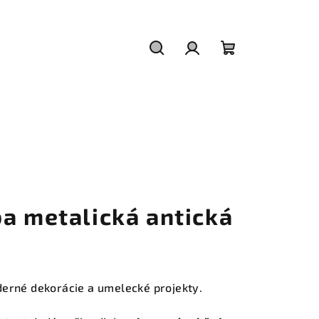
Hľadať
Prihlásenie
Nákupný
košík
a metalická antická
erné dekorácie a umelecké projekty.