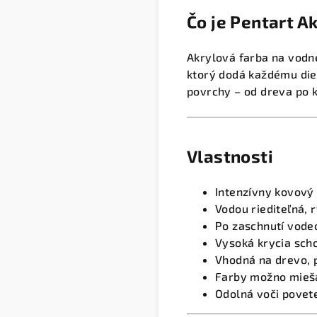
Čo je Pentart A
Akrylová farba na vodn
ktorý dodá každému die
povrchy – od dreva po 
Vlastnosti
Intenzívny kovový
Vodou riediteľná, 
Po zaschnutí vode
Vysoká krycia sch
Vhodná na drevo, p
Farby možno miešať
Odolná voči pove