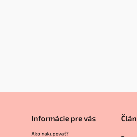
Z
á
Informácie pre vás
Člán
p
ä
Ako nakupovať?