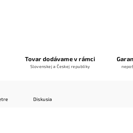
Tovar dodávame v rámci
Garan
Slovenskej a Českej republiky
nepo
tre
Diskusia