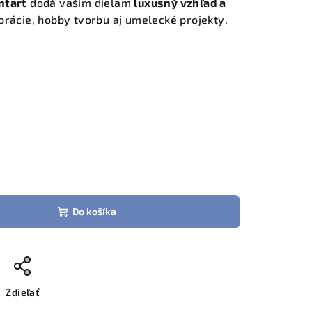
ntart
dodá vašim dielam
luxusný vzhľad a
korácie, hobby tvorbu aj umelecké projekty.
Do košíka
Zdieľať