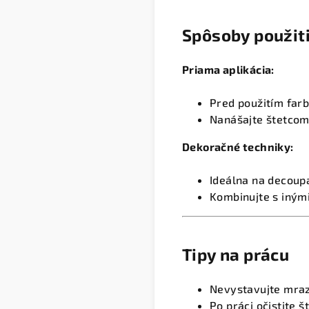
Spôsoby použit
Priama aplikácia:
Pred použitím far
Nanášajte štetcom
Dekoračné techniky:
Ideálna na decoup
Kombinujte s iným
Tipy na prácu
Nevystavujte mra
Po práci očistite 