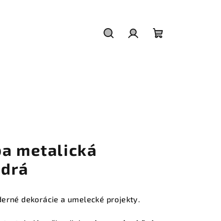
Hľadať
Prihlásenie
Nákupný
košík
ba metalická
odrá
erné dekorácie a umelecké projekty.