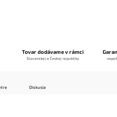
Tovar dodávame v rámci
Garan
Slovenskej a Českej republiky
nepo
tre
Diskusia