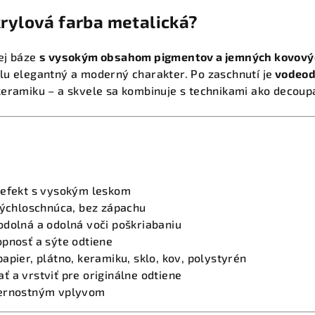
krylová farba metalická?
ej báze
s vysokým obsahom pigmentov a jemných kovovýc
lu elegantný a moderný charakter. Po zaschnutí je
vodeodo
keramiku – a skvele sa kombinuje s technikami ako decoup
 efekt s vysokým leskom
rýchloschnúca, bez zápachu
odolná a odolná voči poškriabaniu
opnosť a sýte odtiene
apier, plátno, keramiku, sklo, kov, polystyrén
 a vrstviť pre originálne odtiene
ternostným vplyvom