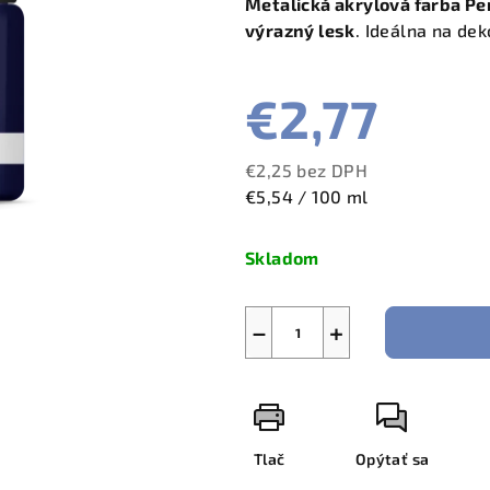
Metalická akrylová farba Pe
výrazný lesk
. Ideálna na de
€2,77
€2,25 bez DPH
Jednotková
€5,54 / 100 ml
cena:
Skladom
−
+
Tlač
Opýtať sa