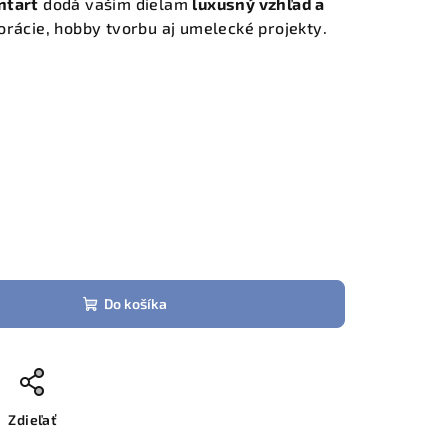
ntart
dodá vašim dielam
luxusný vzhľad a
korácie, hobby tvorbu aj umelecké projekty.
Do košíka
Zdieľať