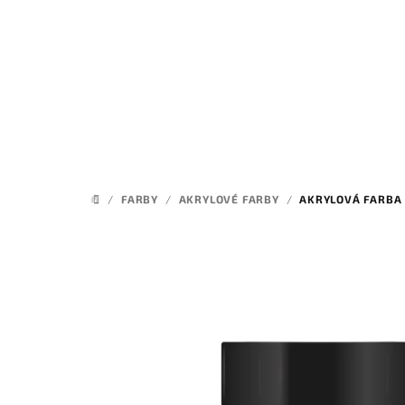
Prejsť
na
obsah
/
FARBY
/
AKRYLOVÉ FARBY
/
AKRYLOVÁ FARBA
DOMOV