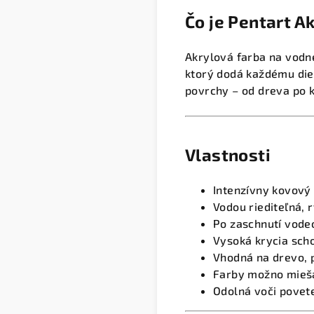
Čo je Pentart A
Akrylová farba na vodn
ktorý dodá každému die
povrchy – od dreva po 
Vlastnosti
Intenzívny kovový
Vodou riediteľná, 
Po zaschnutí vode
Vysoká krycia sch
Vhodná na drevo, p
Farby možno miešať
Odolná voči pove