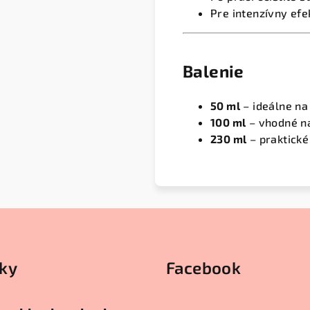
Pre intenzívny efe
Balenie
50 ml
– ideálne na
100 ml
– vhodné na
230 ml
– praktické
ky
Facebook