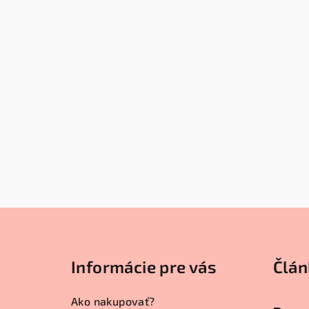
Z
á
Informácie pre vás
Člán
p
ä
Ako nakupovať?