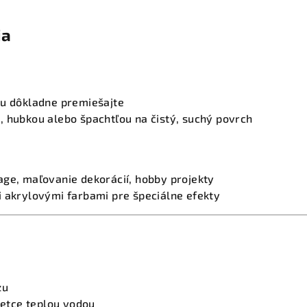
ia
bu dôkladne premiešajte
, hubkou alebo špachtľou na čistý, suchý povrch
age, maľovanie dekorácií, hobby projekty
i akrylovými farbami pre špeciálne efekty
zu
štetce teplou vodou