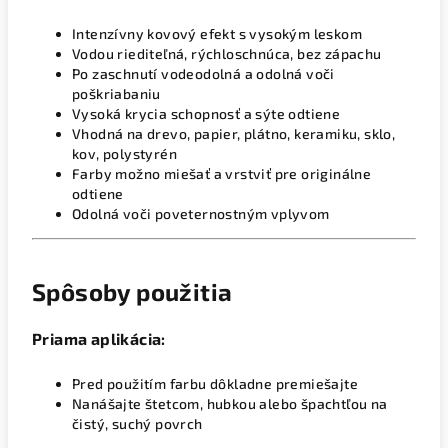
Intenzívny kovový efekt s vysokým leskom
Vodou riediteľná, rýchloschnúca, bez zápachu
Po zaschnutí vodeodolná a odolná voči
poškriabaniu
Vysoká krycia schopnosť a sýte odtiene
Vhodná na drevo, papier, plátno, keramiku, sklo,
kov, polystyrén
Farby možno miešať a vrstviť pre originálne
odtiene
Odolná voči poveternostným vplyvom
Spôsoby použitia
Priama aplikácia:
Pred použitím farbu dôkladne premiešajte
Nanášajte štetcom, hubkou alebo špachtľou na
čistý, suchý povrch