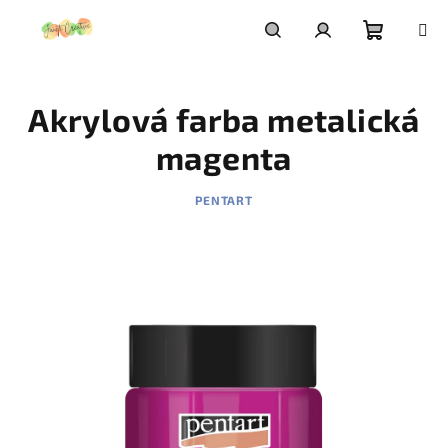
Prejsť
na
obsah
Nákupn
Hľadať
Prihlásenie
Akrylová farba metalická
košík
magenta
PENTART