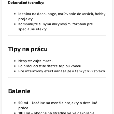
Dekoračné techniky:
Ideálna na decoupage, maľovanie dekorácií, hobby
projekty
Kombinujte s inými akrylovými farbami pre
špeciálne efekty
Tipy na prácu
Nevystavujte mrazu
Po práci očistite štetce teplou vodou
Pre intenzívny efekt nanášajte v tenkých vrstvách
Balenie
50 ml
– ideálne na menšie projekty a detailné
práce
100 ml
– vhodné na stredne veľké dekorácie