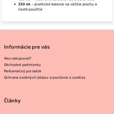
230 ml
– praktické balenie na väčšie plochy a
časté použitie
Z
á
p
Informácie pre vás
ä
Ako nakupovať?
t
Obchodné podmienky
i
Reklamačný poriadok
e
Ochrana osobných údajov a poučenie o cookies
Články