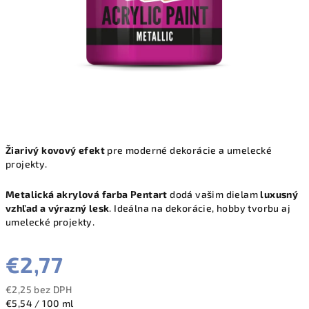
Žiarivý kovový efekt
pre moderné dekorácie a umelecké
projekty.
Metalická akrylová farba Pentart
dodá vašim dielam
luxusný
vzhľad a výrazný lesk
. Ideálna na dekorácie, hobby tvorbu aj
umelecké projekty.
€2,77
€2,25 bez DPH
Jednotková
€5,54 / 100 ml