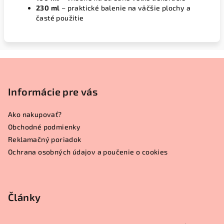
230 ml
– praktické balenie na väčšie plochy a
časté použitie
Z
á
p
Informácie pre vás
ä
Ako nakupovať?
t
Obchodné podmienky
i
Reklamačný poriadok
e
Ochrana osobných údajov a poučenie o cookies
Články