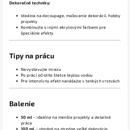
Dekoračné techniky:
Ideálna na decoupage, maľovanie dekorácií, hobby
projekty
Kombinujte s inými akrylovými farbami pre
špeciálne efekty
Tipy na prácu
Nevystavujte mrazu
Po práci očistite štetce teplou vodou
Pre intenzívny efekt nanášajte v tenkých vrstvách
Balenie
50 ml
– ideálne na menšie projekty a detailné
práce
100 ml
– vhodné na stredne veľké dekorácie