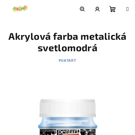
Prejsť
na
obsah
Nákupn
Hľadať
Prihlásenie
Akrylová farba metalická
košík
svetlomodrá
PENTART