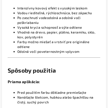
Intenzívny kovový efekt s vysokým leskom
Vodou riediteľná, rýchloschnúca, bez zápachu
Po zaschnutí vodeodolná a odolná voči
poškriabaniu
Vysoká krycia schopnosť a sýte odtiene
Vhodná na drevo, papier, plátno, keramiku, sklo,
kov, polystyrén
Farby možno miešať a vrstviť pre originálne
odtiene
Odolná voči poveternostným vplyvom
Spôsoby použitia
Priama aplikácia:
Pred použitím farbu dôkladne premiešajte
Nanášajte štetcom, hubkou alebo špachtľou na
čistý, suchý povrch