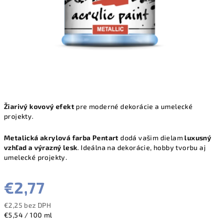
Žiarivý kovový efekt
pre moderné dekorácie a umelecké
projekty.
Metalická akrylová farba Pentart
dodá vašim dielam
luxusný
vzhľad a výrazný lesk
. Ideálna na dekorácie, hobby tvorbu aj
umelecké projekty.
€2,77
€2,25 bez DPH
Jednotková
€5,54 / 100 ml