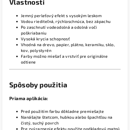
Vlastnosti
Jemný perleťový efekt s vysokým leskom
Vodou riediteľná, rýchloschnúca, bez zápachu
Po zaschnutí vodeodolná a odolná voči
poškriabaniu
Vysoká krycia schopnosť
Vhodná na drevo, papier, plátno, keramiku, sklo,
kov, polystyrén
Farby možno miešať a vrstviť pre originálne
odtiene
Spôsoby použitia
Priama aplikácia:
Pred použitím farbu dôkladne premiešajte
Nanášajte štetcom, hubkou alebo špachtľou na
čistý, suchý povrch
Pre zvýraznenie efektu použite podkladovú matnú