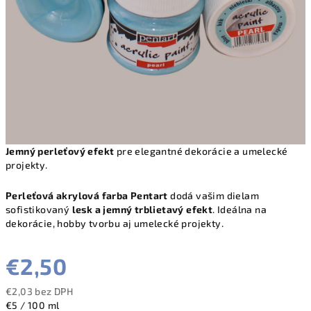
Jemný perleťový efekt
pre elegantné dekorácie a umelecké
projekty.
Perleťová akrylová farba Pentart
dodá vašim dielam
sofistikovaný
lesk a jemný trblietavý efekt
. Ideálna na
dekorácie, hobby tvorbu aj umelecké projekty.
€2,50
€2,03 bez DPH
Jednotková
€5 / 100 ml