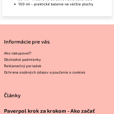
100 ml – praktické balenie na väčšie plochy
Z
á
p
Informácie pre vás
ä
Ako nakupovať?
t
Obchodné podmienky
i
Reklamačný poriadok
e
Ochrana osobných údajov a poučenie o cookies
Články
Paverpol krok za krokom - Ako začať