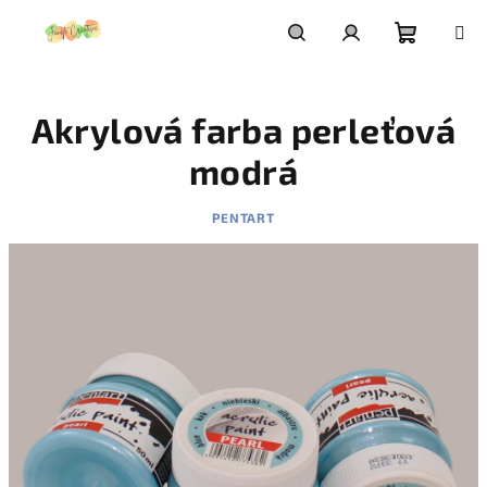
Prejsť
na
obsah
Nákupn
Hľadať
Prihlásenie
Akrylová farba perleťová
košík
modrá
PENTART