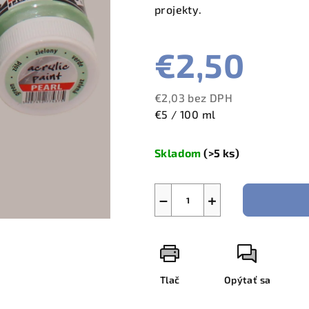
projekty.
€2,50
€2,03 bez DPH
Jednotková
€5 / 100 ml
cena:
Skladom
(>5 ks)
−
+
Tlač
Opýtať sa