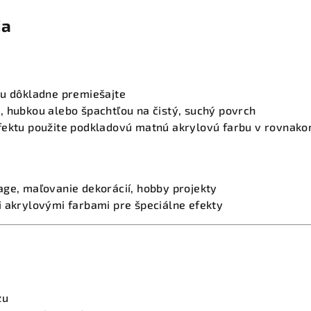
ia
bu dôkladne premiešajte
, hubkou alebo špachtľou na čistý, suchý povrch
fektu použite podkladovú matnú akrylovú farbu v rovnako
age, maľovanie dekorácií, hobby projekty
i akrylovými farbami pre špeciálne efekty
zu