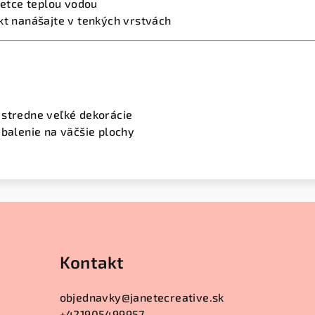
štetce teplou vodou
kt nanášajte v tenkých vrstvách
 stredne veľké dekorácie
 balenie na väčšie plochy
Kontakt
objednavky
@
janetecreative.sk
+421905499957