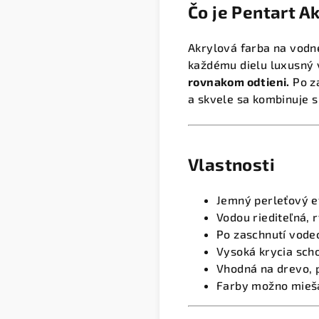
Čo je Pentart A
Akrylová farba na vodn
každému dielu luxusný 
rovnakom odtieni.
Po za
a skvele sa kombinuje 
Vlastnosti
Jemný perleťový e
Vodou riediteľná, 
Po zaschnutí vode
Vysoká krycia sch
Vhodná na drevo, p
Farby možno miešať