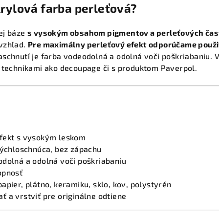
krylová farba perleťová?
ej báze
s vysokým obsahom pigmentov a perleťových čas
vzhľad.
Pre maximálny perleťový efekt odporúčame použiť
schnutí je farba vodeodolná a odolná voči poškriabaniu.
s technikami ako decoupage či s produktom Paverpol.
fekt s vysokým leskom
rýchloschnúca, bez zápachu
odolná a odolná voči poškriabaniu
opnosť
apier, plátno, keramiku, sklo, kov, polystyrén
 a vrstviť pre originálne odtiene