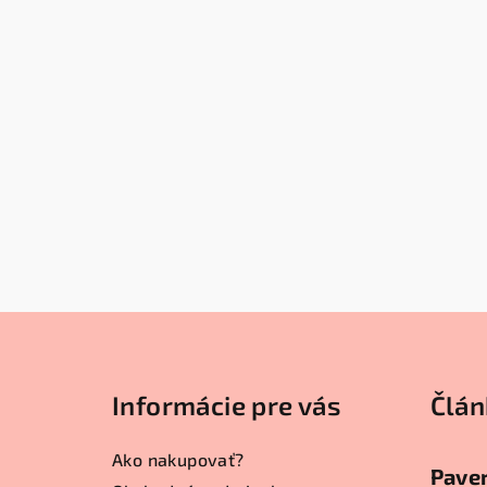
Z
á
Informácie pre vás
Člán
p
ä
Ako nakupovať?
Paver