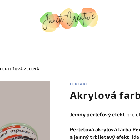
 PERLEŤOVÁ ZELENÁ
PENTART
Akrylová far
Jemný perleťový efekt
pre e
Perleťová akrylová farba Pe
a jemný trblietavý efekt
. Id