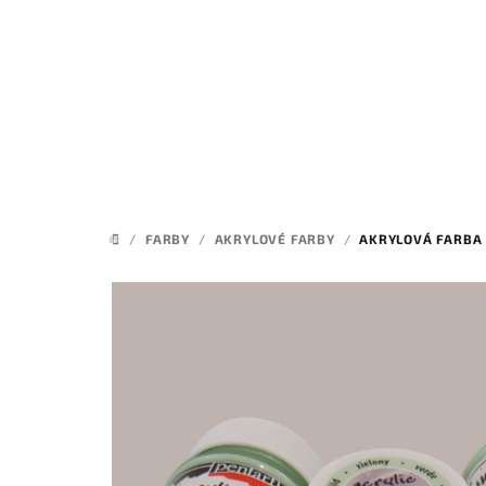
Prejsť
na
obsah
/
FARBY
/
AKRYLOVÉ FARBY
/
AKRYLOVÁ FARBA
DOMOV