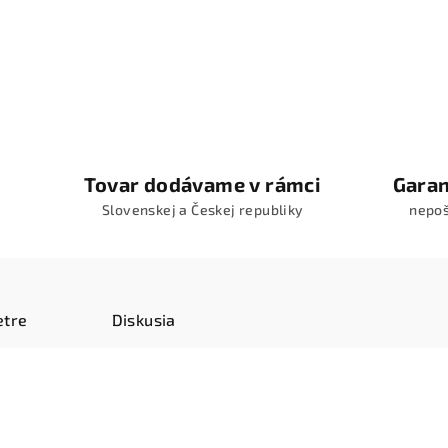
Tovar dodávame v rámci
Garan
Slovenskej a Českej republiky
nepo
tre
Diskusia