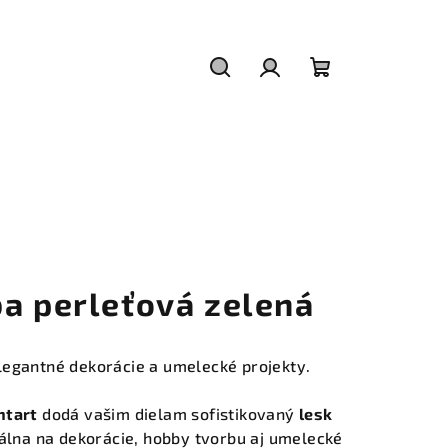
Hľadať
Prihlásenie
Nákupný
košík
ba perleťová zelená
legantné dekorácie a umelecké projekty.
ntart
dodá vašim dielam sofistikovaný
lesk
eálna na dekorácie, hobby tvorbu aj umelecké