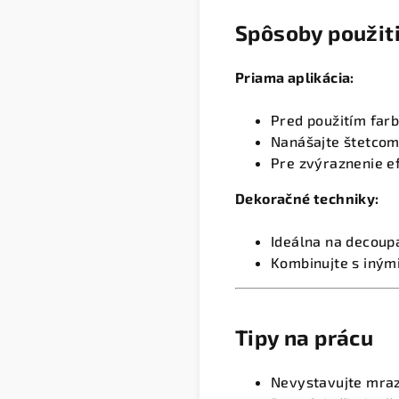
Spôsoby použit
Priama aplikácia:
Pred použitím far
Nanášajte štetcom
Pre zvýraznenie e
Dekoračné techniky:
Ideálna na decoup
Kombinujte s iným
Tipy na prácu
Nevystavujte mra