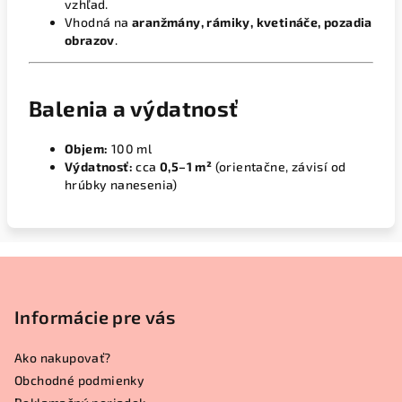
vzhľad.
Vhodná na
aranžmány, rámiky, kvetináče, pozadia
obrazov
.
Balenia a výdatnosť
Objem:
100 ml
Výdatnosť:
cca
0,5–1 m²
(orientačne, závisí od
hrúbky nanesenia)
Z
á
p
Informácie pre vás
ä
Ako nakupovať?
t
Obchodné podmienky
i