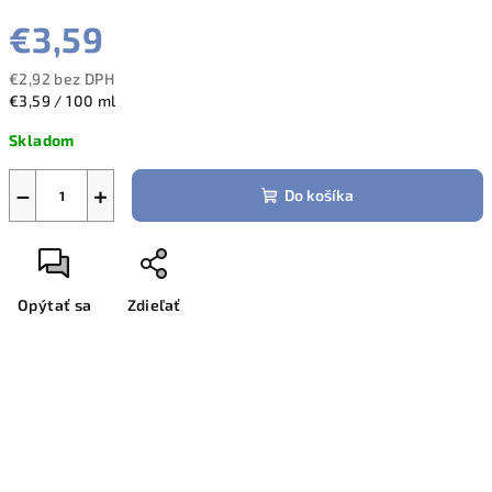
€3,59
€2,92 bez DPH
Jednotková
€3,59 / 100 ml
cena:
Skladom
−
+
Do košíka
Opýtať sa
Zdieľať