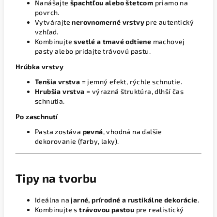
Nanášajte
špachtľou alebo štetcom
priamo na
povrch.
Vytvárajte
nerovnomerné vrstvy
pre autentický
vzhľad.
Kombinujte
svetlé a tmavé odtiene
machovej
pasty alebo pridajte trávovú pastu.
Hrúbka vrstvy
Tenšia vrstva
= jemný efekt, rýchle schnutie.
Hrubšia vrstva
= výrazná štruktúra, dlhší čas
schnutia.
Po zaschnutí
Pasta zostáva
pevná
, vhodná na ďalšie
dekorovanie (farby, laky).
Tipy na tvorbu
Ideálna na
jarné, prírodné a rustikálne dekorácie
.
Kombinujte s
trávovou pastou
pre realistický