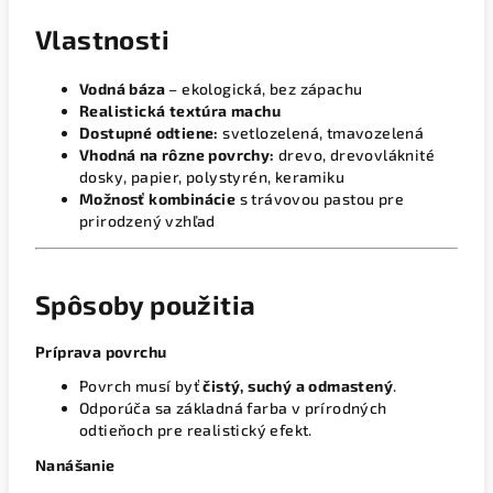
Vlastnosti
Vodná báza
– ekologická, bez zápachu
Realistická textúra machu
Dostupné odtiene:
svetlozelená, tmavozelená
Vhodná na rôzne povrchy:
drevo, drevovláknité
dosky, papier, polystyrén, keramiku
Možnosť kombinácie
s trávovou pastou pre
prirodzený vzhľad
Spôsoby použitia
Príprava povrchu
Povrch musí byť
čistý, suchý a odmastený
.
Odporúča sa základná farba v prírodných
odtieňoch pre realistický efekt.
Nanášanie