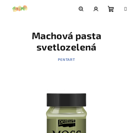
Prejsť
na
obsah
Nákupn
Hľadať
Prihlásenie
Machová pasta
košík
svetlozelená
PENTART