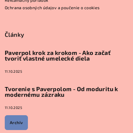
Reklamačný poriadok
e
Ochrana osobných údajov a poučenie o cookies
Články
Paverpol krok za krokom - Ako začať
tvoriť vlastné umelecké diela
11.10.2025
Tvorenie s Paverpolom - Od moduritu k
modernému zázraku
11.10.2025
Archív