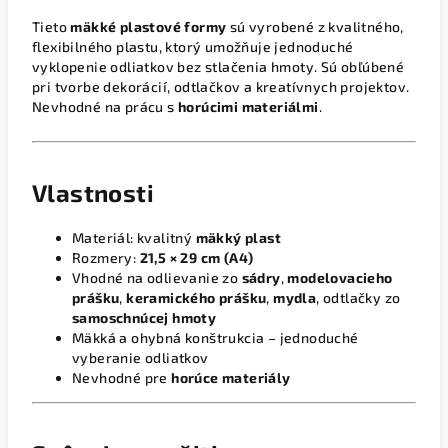
Tieto
mäkké plastové formy
sú vyrobené z kvalitného,
flexibilného plastu, ktorý umožňuje jednoduché
vyklopenie odliatkov bez stlačenia hmoty. Sú obľúbené
pri tvorbe dekorácií, odtlačkov a kreatívnych projektov.
Nevhodné na prácu s
horúcimi materiálmi
.
Vlastnosti
Materiál: kvalitný
mäkký plast
Rozmery:
21,5 × 29 cm (A4)
Vhodné na odlievanie zo
sádry
,
modelovacieho
prášku
,
keramického prášku
,
mydla
, odtlačky zo
samoschnúcej hmoty
Mäkká a ohybná konštrukcia – jednoduché
vyberanie odliatkov
Nevhodné pre
horúce materiály