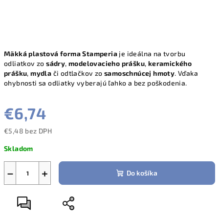
Mäkká plastová forma Stamperia
je ideálna na tvorbu
odliatkov zo
sádry
,
modelovacieho prášku
,
keramického
prášku
,
mydla
či odtlačkov zo
samoschnúcej hmoty
. Vďaka
ohybnosti sa odliatky vyberajú ľahko a bez poškodenia.
€6,74
€5,48 bez DPH
Jednotková
Skladom
cena:
−
+
Do košíka