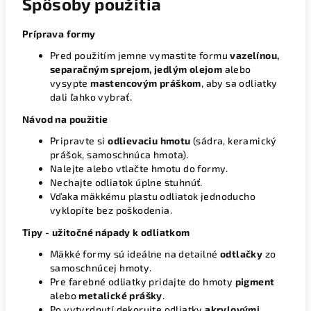
Spôsoby použitia
Príprava formy
Pred použitím jemne vymastite formu
vazelínou,
separačným sprejom, jedlým olejom
alebo
vysypte
mastencovým práškom
, aby sa odliatky
dali ľahko vybrať.
Návod na použitie
Pripravte si
odlievaciu hmotu
(sádra, keramický
prášok, samoschnúca hmota).
Nalejte alebo vtlačte hmotu do formy.
Nechajte odliatok úplne stuhnúť.
Vďaka mäkkému plastu odliatok jednoducho
vyklopíte bez poškodenia.
Tipy - užitočné nápady k odliatkom
Mäkké formy sú ideálne na detailné
odtlačky
zo
samoschnúcej hmoty.
Pre farebné odliatky pridajte do hmoty
pigment
alebo
metalické prášky
.
Po vytvrdnutí dekorujte odliatky
akrylovými