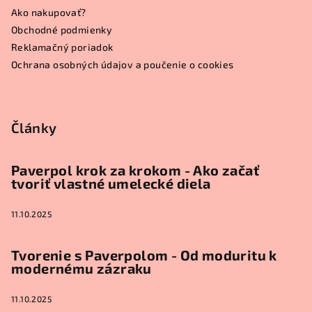
ä
Ako nakupovať?
t
Obchodné podmienky
i
Reklamačný poriadok
e
Ochrana osobných údajov a poučenie o cookies
Články
Paverpol krok za krokom - Ako začať
tvoriť vlastné umelecké diela
11.10.2025
Tvorenie s Paverpolom - Od moduritu k
modernému zázraku
11.10.2025