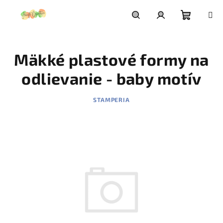
Prejsť
na
obsah
Nákupn
Hľadať
Prihlásenie
Mäkké plastové formy na
košík
odlievanie - baby motív
STAMPERIA