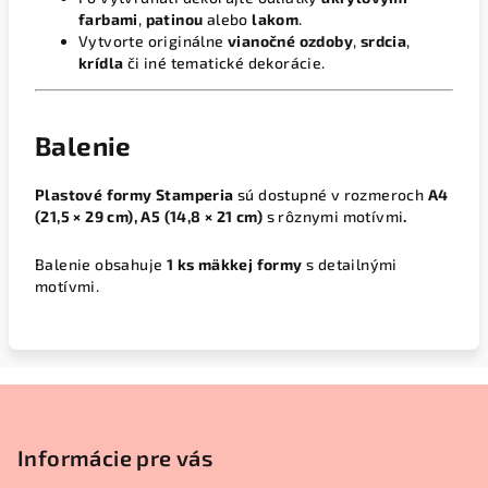
farbami
,
patinou
alebo
lakom
.
Vytvorte originálne
vianočné ozdoby
,
srdcia
,
krídla
či iné tematické dekorácie.
Balenie
Plastové formy Stamperia
sú dostupné v rozmeroch
A4
(21,5 × 29 cm), A5 (14,8 × 21 cm)
s rôznymi motívmi
.
Balenie obsahuje
1 ks mäkkej formy
s detailnými
motívmi.
Z
á
p
Informácie pre vás