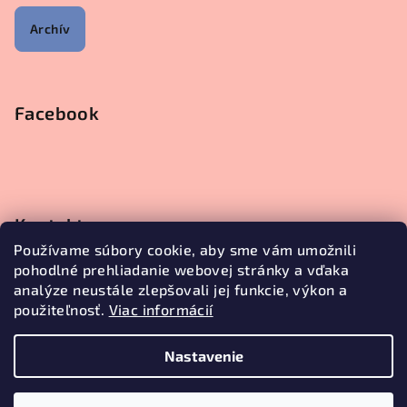
Archív
Facebook
Kontakt
Používame súbory cookie, aby sme vám umožnili
objednavky
@
janetecreative.sk
pohodlné prehliadanie webovej stránky a vďaka
+421905499957
analýze neustále zlepšovali jej funkcie, výkon a
použiteľnosť.
Viac informácií
Nastavenie
Copyright 2026
Janete Creative
. Všetky práva vyhradené.
Upraviť nastavenie cookies