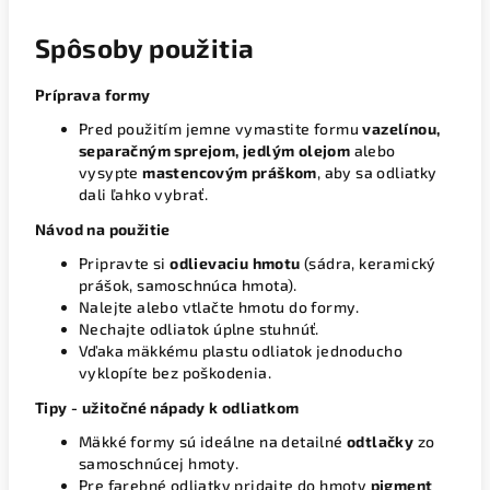
Spôsoby použitia
Príprava formy
Pred použitím jemne vymastite formu
vazelínou,
separačným sprejom, jedlým olejom
alebo
vysypte
mastencovým práškom
, aby sa odliatky
dali ľahko vybrať.
Návod na použitie
Pripravte si
odlievaciu hmotu
(sádra, keramický
prášok, samoschnúca hmota).
Nalejte alebo vtlačte hmotu do formy.
Nechajte odliatok úplne stuhnúť.
Vďaka mäkkému plastu odliatok jednoducho
vyklopíte bez poškodenia.
Tipy - užitočné nápady k odliatkom
Mäkké formy sú ideálne na detailné
odtlačky
zo
samoschnúcej hmoty.
Pre farebné odliatky pridajte do hmoty
pigment