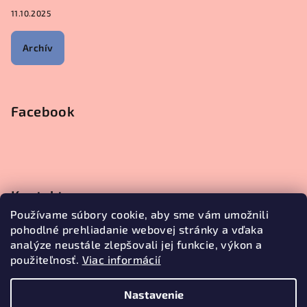
11.10.2025
Archív
Facebook
Kontakt
Používame súbory cookie, aby sme vám umožnili
objednavky
@
janetecreative.sk
pohodlné prehliadanie webovej stránky a vďaka
+421905499957
analýze neustále zlepšovali jej funkcie, výkon a
použiteľnosť.
Viac informácií
Nastavenie