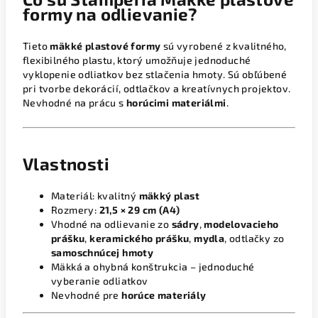
formy na odlievanie?
Tieto
mäkké plastové formy
sú vyrobené z kvalitného,
flexibilného plastu, ktorý umožňuje jednoduché
vyklopenie odliatkov bez stlačenia hmoty. Sú obľúbené
pri tvorbe dekorácií, odtlačkov a kreatívnych projektov.
Nevhodné na prácu s
horúcimi materiálmi
.
Vlastnosti
Materiál: kvalitný
mäkký plast
Rozmery:
21,5 × 29 cm (A4)
Vhodné na odlievanie zo
sádry
,
modelovacieho
prášku
,
keramického prášku
,
mydla
, odtlačky zo
samoschnúcej hmoty
Mäkká a ohybná konštrukcia – jednoduché
vyberanie odliatkov
Nevhodné pre
horúce materiály