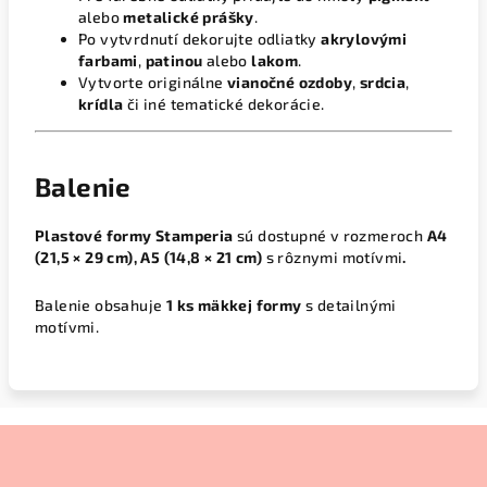
alebo
metalické prášky
.
Po vytvrdnutí dekorujte odliatky
akrylovými
farbami
,
patinou
alebo
lakom
.
Vytvorte originálne
vianočné ozdoby
,
srdcia
,
krídla
či iné tematické dekorácie.
Balenie
Plastové formy Stamperia
sú dostupné v rozmeroch
A4
(21,5 × 29 cm), A5 (14,8 × 21 cm)
s rôznymi motívmi
.
Balenie obsahuje
1 ks mäkkej formy
s detailnými
motívmi.
Z
á