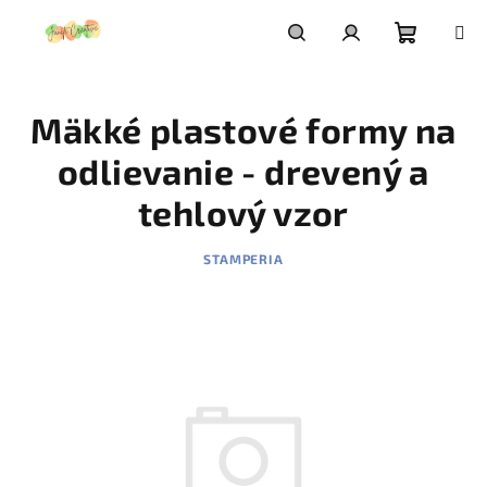
Prejsť
na
obsah
Nákupn
Hľadať
Prihlásenie
Mäkké plastové formy na
košík
odlievanie - drevený a
tehlový vzor
STAMPERIA