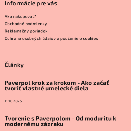
p
Informácie pre vás
ä
Ako nakupovať?
t
Obchodné podmienky
i
Reklamačný poriadok
e
Ochrana osobných údajov a poučenie o cookies
Články
Paverpol krok za krokom - Ako začať
tvoriť vlastné umelecké diela
11.10.2025
Tvorenie s Paverpolom - Od moduritu k
modernému zázraku