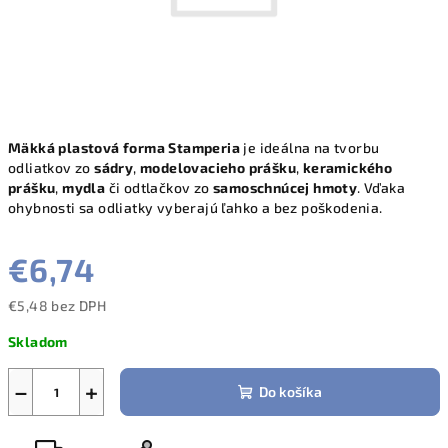
Mäkká plastová forma Stamperia
je ideálna na tvorbu
odliatkov zo
sádry
,
modelovacieho prášku
,
keramického
prášku
,
mydla
či odtlačkov zo
samoschnúcej hmoty
. Vďaka
ohybnosti sa odliatky vyberajú ľahko a bez poškodenia.
€6,74
€5,48 bez DPH
Jednotková
Skladom
cena:
−
+
Do košíka