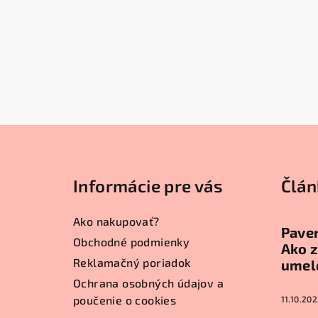
Z
á
Informácie pre vás
Člán
p
ä
Ako nakupovať?
Paver
t
Obchodné podmienky
Ako z
Reklamačný poriadok
umel
i
Ochrana osobných údajov a
e
poučenie o cookies
11.10.202