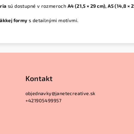
ria
sú dostupné v rozmeroch
A4 (21,5 × 29 cm), A5 (14,8 × 
mäkkej formy
s detailnými motívmi.
Kontakt
objednavky
@
janetecreative.sk
+421905499957