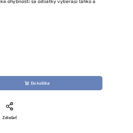
aka ohybnosti sa odliatky vyberajú ľahko a
Do košíka
Zdieľať