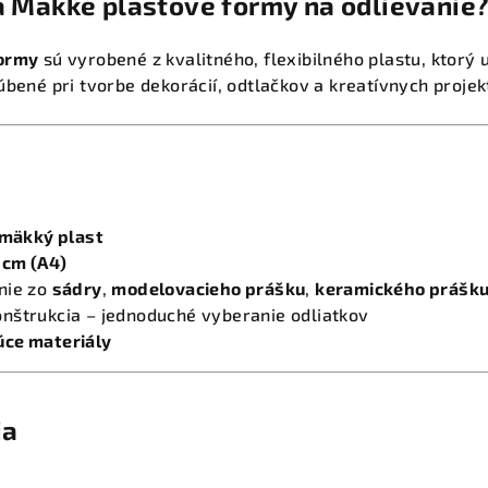
a Mäkké plastové formy na odlievanie
formy
sú vyrobené z kvalitného, flexibilného plastu, ktorý
úbené pri tvorbe dekorácií, odtlačkov a kreatívnych proj
mäkký plast
9 cm (A4)
nie zo
sádry
,
modelovacieho prášku
,
keramického prášk
nštrukcia – jednoduché vyberanie odliatkov
úce materiály
ia