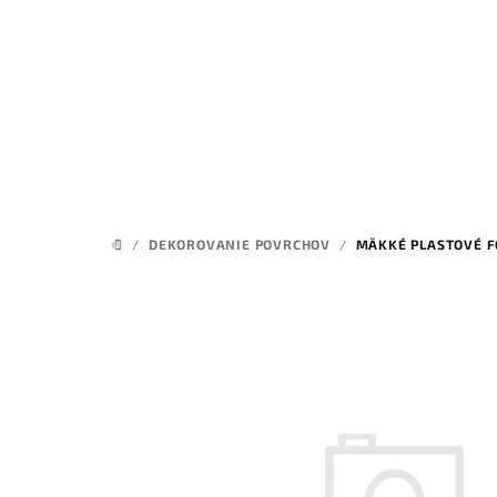
Prejsť
na
obsah
/
DEKOROVANIE POVRCHOV
/
MÄKKÉ PLASTOVÉ F
DOMOV