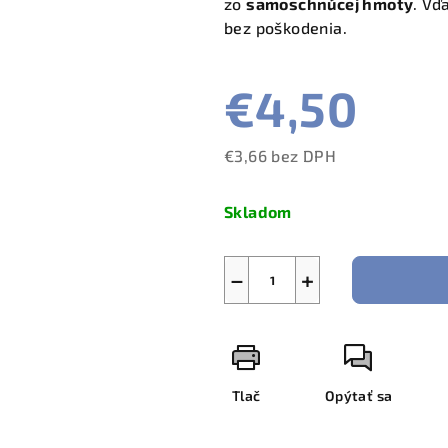
zo
samoschnúcej hmoty
. Vď
bez poškodenia.
€4,50
€3,66 bez DPH
Jednotková
cena:
Skladom
−
+
Tlač
Opýtať sa