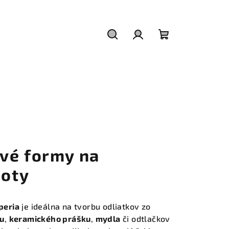
Hľadať
Prihlásenie
Nákupný
košík
vé formy na
noty
peria
je ideálna na tvorbu odliatkov zo
u
,
keramického prášku
,
mydla
či odtlačkov