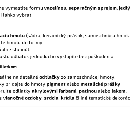
ne vymastite formu
vazelínou, separačným sprejom, jedl
i ľahko vybrať.
vaciu hmotu
(sádra, keramický prášok, samoschnúca hmota
čte hmotu do formy.
úplne stuhnúť.
stu odliatok jednoducho vyklopíte bez poškodenia.
odliatkom
eálne na detailné
odtlačky
zo samoschnúcej hmoty.
tky pridajte do hmoty
pigment
alebo
metalické prášky
.
rujte odliatky
akrylovými farbami
,
patinou
alebo
lakom
.
ne
vianočné ozdoby
,
srdcia
,
krídla
či iné tematické dekorác