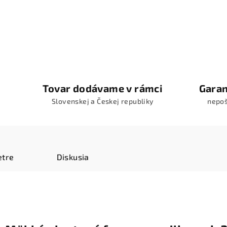
Tovar dodávame v rámci
Garan
Slovenskej a Českej republiky
nepo
tre
Diskusia