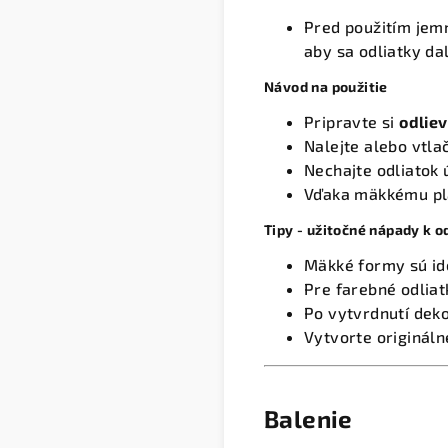
Pred použitím jem
aby sa odliatky dal
Návod na použitie
Pripravte si
odlie
Nalejte alebo vtla
Nechajte odliatok 
Vďaka mäkkému pla
Tipy - užitočné nápady k 
Mäkké formy sú id
Pre farebné odlia
Po vytvrdnutí deko
Vytvorte originál
Balenie