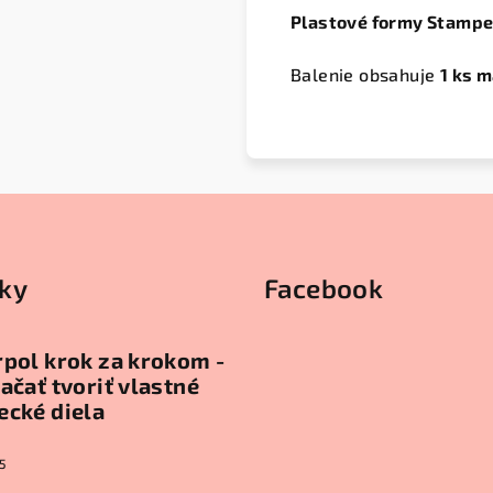
Plastové formy Stampe
Balenie obsahuje
1 ks 
ky
Facebook
pol krok za krokom -
ačať tvoriť vlastné
ecké diela
5