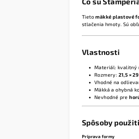
Čo sú Stamperi
Tieto
mäkké plastové 
stlačenia hmoty. Sú obľ
Vlastnosti
Materiál: kvalitný
Rozmery:
21,5 × 2
Vhodné na odlieva
Mäkká a ohybná ko
Nevhodné pre
hor
Spôsoby použit
Príprava formy