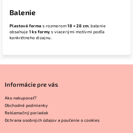
Balenie
Plastová forma
s rozmerom
18 × 28 cm
, balenie
obsahuje
1 ks formy
s viacerými motívmi podľa
konkrétneho dizajnu.
Z
á
p
Informácie pre vás
ä
Ako nakupovať?
t
Obchodné podmienky
i
Reklamačný poriadok
e
Ochrana osobných údajov a poučenie o cookies