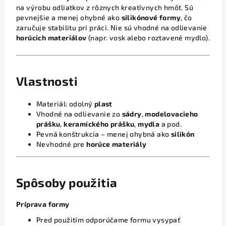
na výrobu odliatkov z rôznych kreatívnych hmôt. Sú
pevnejšie a menej ohybné ako
silikónové formy
, čo
zaručuje stabilitu pri práci. Nie sú vhodné na odlievanie
horúcich materiálov
(napr. vosk alebo roztavené mydlo).
Vlastnosti
Materiál: odolný
plast
Vhodné na odlievanie zo
sádry
,
modelovacieho
prášku
,
keramického prášku
,
mydla
a pod.
Pevná konštrukcia – menej ohybná ako
silikón
Nevhodné pre
horúce materiály
Spôsoby použitia
Príprava formy
Pred použitím odporúčame formu vysypať