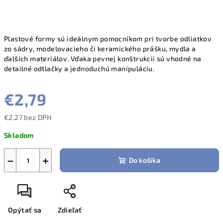
Plastové formy sú ideálnym pomocníkom pri tvorbe odliatkov
zo sádry, modelovacieho či keramického prášku, mydla a
ďalších materiálov. Vďaka pevnej konštrukcii sú vhodné na
detailné odtlačky a jednoduchú manipuláciu.
€2,79
€2,27 bez DPH
Jednotková
Skladom
cena:
−
+
Do košíka
Opýtať sa
Zdieľať