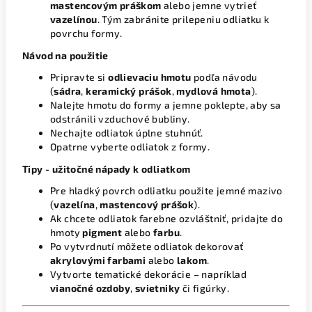
mastencovým práškom
alebo jemne vytrieť
vazelínou
. Tým zabránite prilepeniu odliatku k
povrchu formy.
Návod na použitie
Pripravte si
odlievaciu hmotu
podľa návodu
(
sádra
,
keramický prášok
,
mydlová hmota
).
Nalejte hmotu do formy a jemne poklepte, aby sa
odstránili vzduchové bubliny.
Nechajte odliatok úplne stuhnúť.
Opatrne vyberte odliatok z formy.
Tipy - užitočné nápady k odliatkom
Pre hladký povrch odliatku použite jemné mazivo
(
vazelína
,
mastencový prášok
).
Ak chcete odliatok farebne ozvláštniť, pridajte do
hmoty
pigment
alebo
farbu
.
Po vytvrdnutí môžete odliatok dekorovať
akrylovými farbami
alebo
lakom
.
Vytvorte tematické dekorácie – napríklad
vianočné ozdoby
,
svietniky
či figúrky.