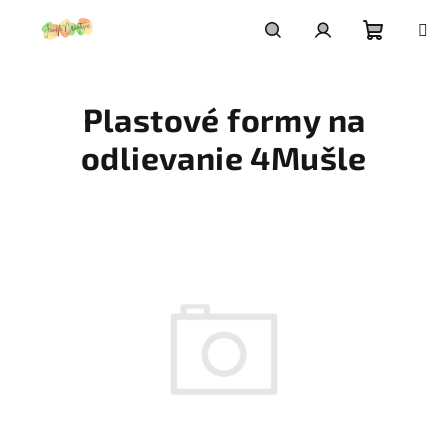
Prejsť
na
obsah
Nákupn
Hľadať
Prihlásenie
Plastové formy na
košík
odlievanie 4Mušle