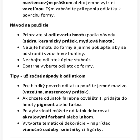
mastencovým práškom
alebo jemne vytrieť
vazelínou
. Tým zabránite prilepeniu odliatku k
povrchu formy.
Návod na použitie
Pripravte si
odlievaciu hmotu
podľa návodu
(
sádra
,
keramický prášok
,
mydlová hmota
).
Nalejte hmotu do formy a jemne poklepte, aby sa
odstránili vzduchové bubliny.
Nechajte odliatok úplne stuhnúť.
Opatrne vyberte odliatok z formy.
Tipy - užitočné nápady k odliatkom
Pre hladký povrch odliatku použite jemné mazivo
(
vazelína
,
mastencový prášok
).
Ak chcete odliatok farebne ozvláštniť, pridajte do
hmoty
pigment
alebo
farbu
.
Po vytvrdnutí môžete odliatok dekorovať
akrylovými farbami
alebo
lakom
.
Vytvorte tematické dekorácie – napríklad
vianočné ozdoby
,
svietniky
či figúrky.