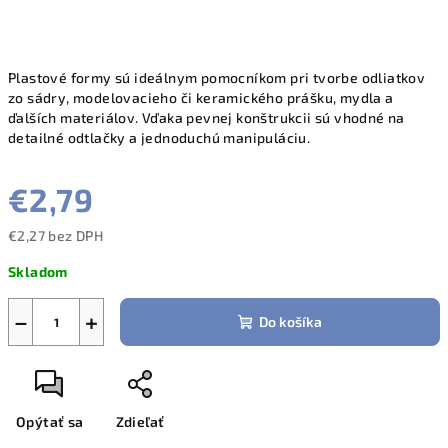
Plastové formy sú ideálnym pomocníkom pri tvorbe odliatkov
zo sádry, modelovacieho či keramického prášku, mydla a
ďalších materiálov. Vďaka pevnej konštrukcii sú vhodné na
detailné odtlačky a jednoduchú manipuláciu.
€2,79
€2,27 bez DPH
Jednotková
Skladom
cena:
−
+
Do košíka
Opýtať sa
Zdieľať