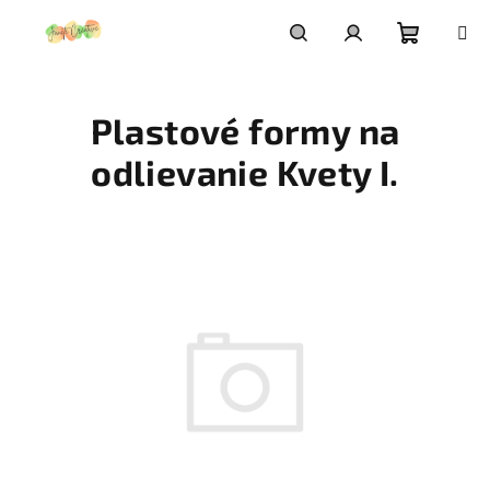
Prejsť
na
obsah
Nákupn
Hľadať
Prihlásenie
Plastové formy na
košík
odlievanie Kvety I.