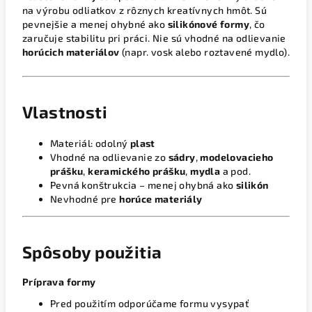
na výrobu odliatkov z rôznych kreatívnych hmôt. Sú
pevnejšie a menej ohybné ako
silikónové formy
, čo
zaručuje stabilitu pri práci. Nie sú vhodné na odlievanie
horúcich materiálov
(napr. vosk alebo roztavené mydlo).
Vlastnosti
Materiál: odolný
plast
Vhodné na odlievanie zo
sádry
,
modelovacieho
prášku
,
keramického prášku
,
mydla
a pod.
Pevná konštrukcia – menej ohybná ako
silikón
Nevhodné pre
horúce materiály
Spôsoby použitia
Príprava formy
Pred použitím odporúčame formu vysypať