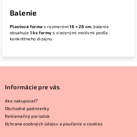
Balenie
Plastová forma
s rozmerom
18 × 28 cm
, balenie
obsahuje
1 ks formy
s viacerými motívmi podľa
konkrétneho dizajnu.
Z
á
p
Informácie pre vás
ä
Ako nakupovať?
t
Obchodné podmienky
i
Reklamačný poriadok
e
Ochrana osobných údajov a poučenie o cookies