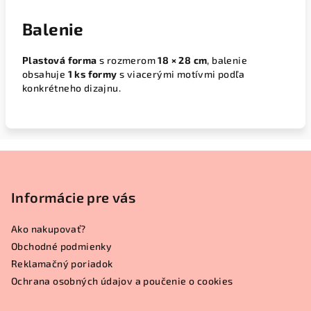
Balenie
Plastová forma
s rozmerom
18 × 28 cm
, balenie
obsahuje
1 ks formy
s viacerými motívmi podľa
konkrétneho dizajnu.
Z
á
p
Informácie pre vás
ä
Ako nakupovať?
t
Obchodné podmienky
i
Reklamačný poriadok
e
Ochrana osobných údajov a poučenie o cookies