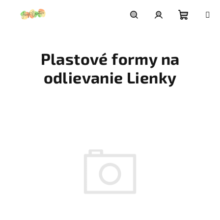
Prejsť
na
obsah
Nákupn
Hľadať
Prihlásenie
Plastové formy na
košík
odlievanie Lienky