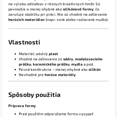
na výrobu odliatkov z rôznych kreatívnych hmôt. Sú
pevnejšie a menej ohybné ako
silikónové formy
, čo
zaručuje stabilitu pri práci. Nie sú vhodné na odlievanie
horúcich materiálov
(napr. vosk alebo roztavené mydlo).
Vlastnosti
Materiál: odolný
plast
Vhodné na odlievanie zo
sádry
,
modelovacieho
prášku
,
keramického prášku
,
mydla
a pod.
Pevná konštrukcia – menej ohybná ako
silikón
Nevhodné pre
horúce materiály
Spôsoby použitia
Príprava formy
Pred použitím odporúčame formu vysypať