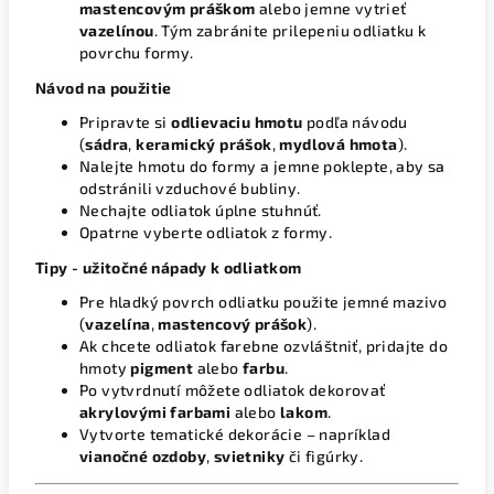
mastencovým práškom
alebo jemne vytrieť
vazelínou
. Tým zabránite prilepeniu odliatku k
povrchu formy.
Návod na použitie
Pripravte si
odlievaciu hmotu
podľa návodu
(
sádra
,
keramický prášok
,
mydlová hmota
).
Nalejte hmotu do formy a jemne poklepte, aby sa
odstránili vzduchové bubliny.
Nechajte odliatok úplne stuhnúť.
Opatrne vyberte odliatok z formy.
Tipy - užitočné nápady k odliatkom
Pre hladký povrch odliatku použite jemné mazivo
(
vazelína
,
mastencový prášok
).
Ak chcete odliatok farebne ozvláštniť, pridajte do
hmoty
pigment
alebo
farbu
.
Po vytvrdnutí môžete odliatok dekorovať
akrylovými farbami
alebo
lakom
.
Vytvorte tematické dekorácie – napríklad
vianočné ozdoby
,
svietniky
či figúrky.