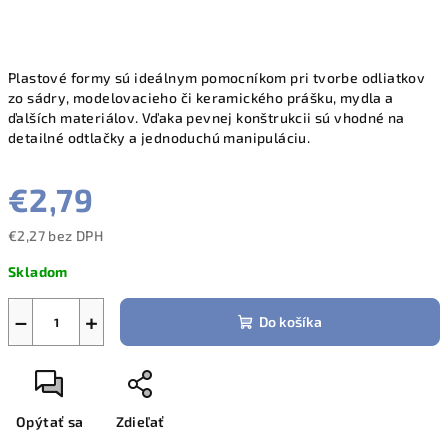
Plastové formy sú ideálnym pomocníkom pri tvorbe odliatkov
zo sádry, modelovacieho či keramického prášku, mydla a
ďalších materiálov. Vďaka pevnej konštrukcii sú vhodné na
detailné odtlačky a jednoduchú manipuláciu.
€2,79
€2,27 bez DPH
Jednotková
Skladom
cena:
−
+
Do košíka
Opýtať sa
Zdieľať