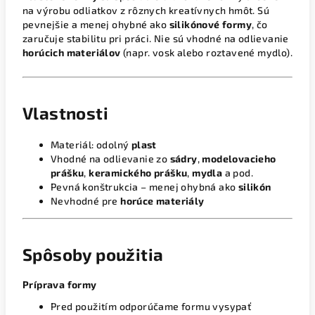
na výrobu odliatkov z rôznych kreatívnych hmôt. Sú
pevnejšie a menej ohybné ako
silikónové formy
, čo
zaručuje stabilitu pri práci. Nie sú vhodné na odlievanie
horúcich materiálov
(napr. vosk alebo roztavené mydlo).
Vlastnosti
Materiál: odolný
plast
Vhodné na odlievanie zo
sádry
,
modelovacieho
prášku
,
keramického prášku
,
mydla
a pod.
Pevná konštrukcia – menej ohybná ako
silikón
Nevhodné pre
horúce materiály
Spôsoby použitia
Príprava formy
Pred použitím odporúčame formu vysypať