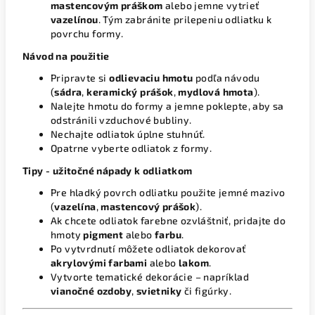
mastencovým práškom
alebo jemne vytrieť
vazelínou
. Tým zabránite prilepeniu odliatku k
povrchu formy.
Návod na použitie
Pripravte si
odlievaciu hmotu
podľa návodu
(
sádra
,
keramický prášok
,
mydlová hmota
).
Nalejte hmotu do formy a jemne poklepte, aby sa
odstránili vzduchové bubliny.
Nechajte odliatok úplne stuhnúť.
Opatrne vyberte odliatok z formy.
Tipy - užitočné nápady k odliatkom
Pre hladký povrch odliatku použite jemné mazivo
(
vazelína
,
mastencový prášok
).
Ak chcete odliatok farebne ozvláštniť, pridajte do
hmoty
pigment
alebo
farbu
.
Po vytvrdnutí môžete odliatok dekorovať
akrylovými farbami
alebo
lakom
.
Vytvorte tematické dekorácie – napríklad
vianočné ozdoby
,
svietniky
či figúrky.