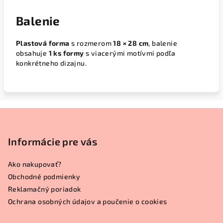
Balenie
Plastová forma
s rozmerom
18 × 28 cm
, balenie
obsahuje
1 ks formy
s viacerými motívmi podľa
konkrétneho dizajnu.
Z
á
p
Informácie pre vás
ä
Ako nakupovať?
t
Obchodné podmienky
i
Reklamačný poriadok
e
Ochrana osobných údajov a poučenie o cookies