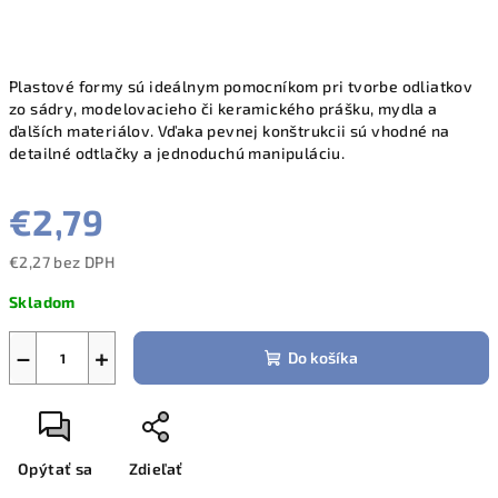
Plastové formy sú ideálnym pomocníkom pri tvorbe odliatkov
zo sádry, modelovacieho či keramického prášku, mydla a
ďalších materiálov. Vďaka pevnej konštrukcii sú vhodné na
detailné odtlačky a jednoduchú manipuláciu.
€2,79
€2,27 bez DPH
Jednotková
Skladom
cena:
−
+
Do košíka
Opýtať sa
Zdieľať