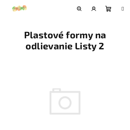
Prejsť
na
obsah
Nákupn
Hľadať
Prihlásenie
Plastové formy na
košík
odlievanie Listy 2