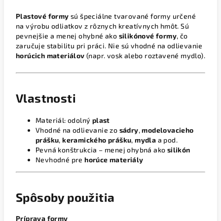
Plastové formy
sú špeciálne tvarované formy určené
na výrobu odliatkov z rôznych kreatívnych hmôt. Sú
pevnejšie a menej ohybné ako
silikónové formy
, čo
zaručuje stabilitu pri práci. Nie sú vhodné na odlievanie
horúcich materiálov
(napr. vosk alebo roztavené mydlo).
Vlastnosti
Materiál: odolný
plast
Vhodné na odlievanie zo
sádry
,
modelovacieho
prášku
,
keramického prášku
,
mydla
a pod.
Pevná konštrukcia – menej ohybná ako
silikón
Nevhodné pre
horúce materiály
Spôsoby použitia
Príprava formy