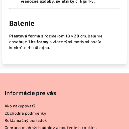
vianočné ozdoby
,
svietniky
či figúrky.
Balenie
Plastová forma
s rozmerom
18 × 28 cm
, balenie
obsahuje
1 ks formy
s viacerými motívmi podľa
konkrétneho dizajnu.
Z
á
p
Informácie pre vás
ä
Ako nakupovať?
t
Obchodné podmienky
i
Reklamačný poriadok
e
Ochrana osobných údajov a poučenie o cookies