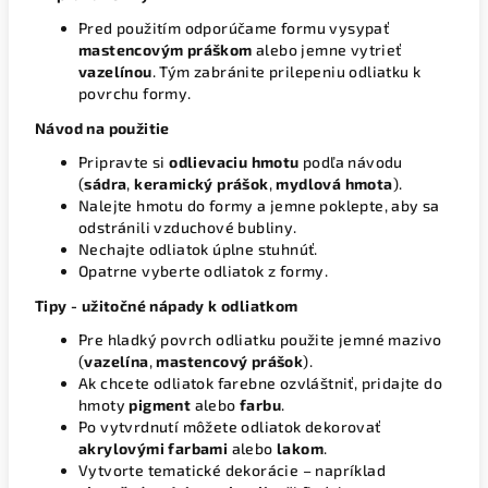
Pred použitím odporúčame formu vysypať
mastencovým práškom
alebo jemne vytrieť
vazelínou
. Tým zabránite prilepeniu odliatku k
povrchu formy.
Návod na použitie
Pripravte si
odlievaciu hmotu
podľa návodu
(
sádra
,
keramický prášok
,
mydlová hmota
).
Nalejte hmotu do formy a jemne poklepte, aby sa
odstránili vzduchové bubliny.
Nechajte odliatok úplne stuhnúť.
Opatrne vyberte odliatok z formy.
Tipy - užitočné nápady k odliatkom
Pre hladký povrch odliatku použite jemné mazivo
(
vazelína
,
mastencový prášok
).
Ak chcete odliatok farebne ozvláštniť, pridajte do
hmoty
pigment
alebo
farbu
.
Po vytvrdnutí môžete odliatok dekorovať
akrylovými farbami
alebo
lakom
.
Vytvorte tematické dekorácie – napríklad