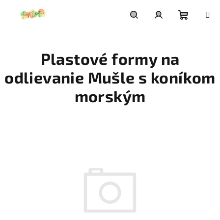
Prejsť
na
obsah
Nákupn
Hľadať
Prihlásenie
Plastové formy na
košík
odlievanie Mušle s koníkom
morským