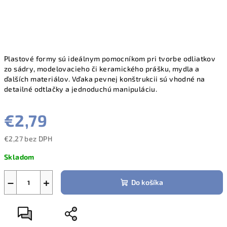
Plastové formy sú ideálnym pomocníkom pri tvorbe odliatkov
zo sádry, modelovacieho či keramického prášku, mydla a
ďalších materiálov. Vďaka pevnej konštrukcii sú vhodné na
detailné odtlačky a jednoduchú manipuláciu.
€2,79
€2,27 bez DPH
Jednotková
Skladom
cena:
−
+
Do košíka