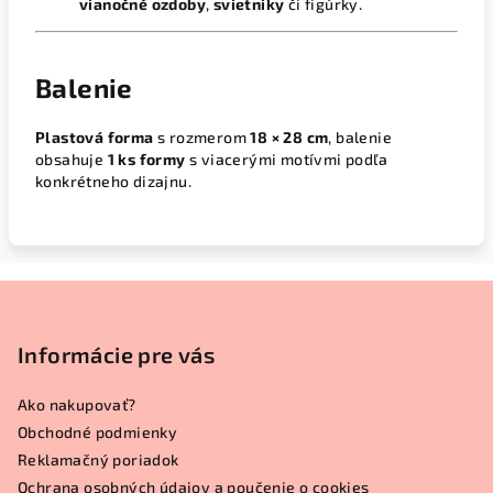
vianočné ozdoby
,
svietniky
či figúrky.
Balenie
Plastová forma
s rozmerom
18 × 28 cm
, balenie
obsahuje
1 ks formy
s viacerými motívmi podľa
konkrétneho dizajnu.
Z
á
p
Informácie pre vás
ä
Ako nakupovať?
t
Obchodné podmienky
i
Reklamačný poriadok
e
Ochrana osobných údajov a poučenie o cookies