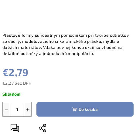
Plastové formy sú ideálnym pomocníkom pri tvorbe odliatkov
zo sádry, modelovacieho či keramického prášku, mydla a
ďalších materiálov. Vďaka pevnej konštrukcii sú vhodné na
detailné odtlačky a jednoduchú manipuláciu.
€2,79
€2,27 bez DPH
Jednotková
Skladom
cena:
−
+
Do košíka