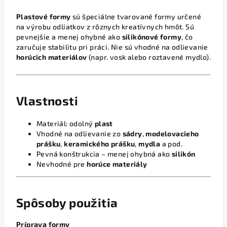
Plastové formy
sú špeciálne tvarované formy určené
na výrobu odliatkov z rôznych kreatívnych hmôt. Sú
pevnejšie a menej ohybné ako
silikónové formy
, čo
zaručuje stabilitu pri práci. Nie sú vhodné na odlievanie
horúcich materiálov
(napr. vosk alebo roztavené mydlo).
Vlastnosti
Materiál: odolný
plast
Vhodné na odlievanie zo
sádry
,
modelovacieho
prášku
,
keramického prášku
,
mydla
a pod.
Pevná konštrukcia – menej ohybná ako
silikón
Nevhodné pre
horúce materiály
Spôsoby použitia
Príprava formy