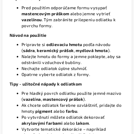
Pred použitím odporúčame formu vysypať
mastencovým práškom
alebo jemne vytrieť
vazelínou
. Tým zabránite prilepeniu odliatku k
povrchu formy.
Návod na použitie
Pripravte si
odlievaciu hmotu
podľa návodu
(
sádra
,
keramický prášok
,
mydlová hmota
).
Nalejte hmotu do formy a jemne poklepte, aby sa
odstránili vzduchové bubliny.
Nechajte odliatok úplne stuhnúť.
Opatrne vyberte odliatok z formy.
Tipy - užitočné nápady k odliatkom
Pre hladký povrch odliatku použite jemné mazivo
(
vazelína
,
mastencový prášok
).
Ak chcete odliatok farebne ozvláštniť, pridajte do
hmoty
pigment
alebo
farbu
.
Po vytvrdnutí môžete odliatok dekorovať
akrylovými farbami
alebo
lakom
.
Vytvorte tematické dekorácie – napríklad