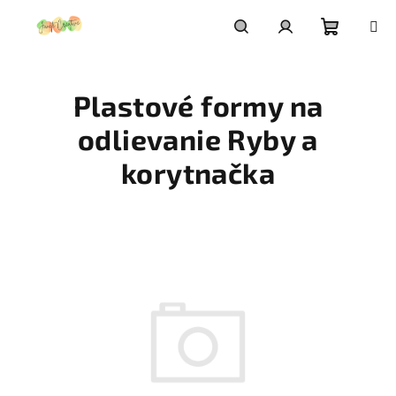
Prejsť
na
obsah
Nákupn
Hľadať
Prihlásenie
Plastové formy na
košík
odlievanie Ryby a
korytnačka