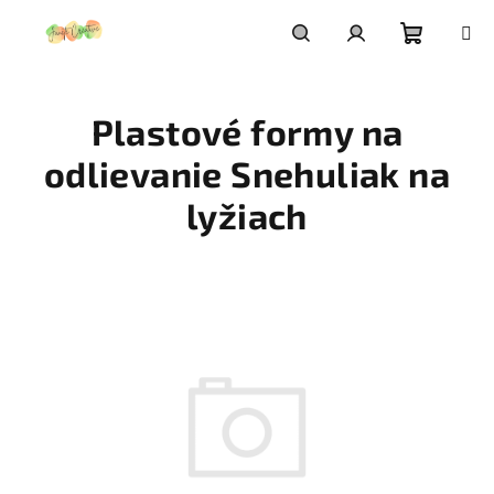
Prejsť
na
obsah
Nákupn
Hľadať
Prihlásenie
Plastové formy na
košík
odlievanie Snehuliak na
lyžiach