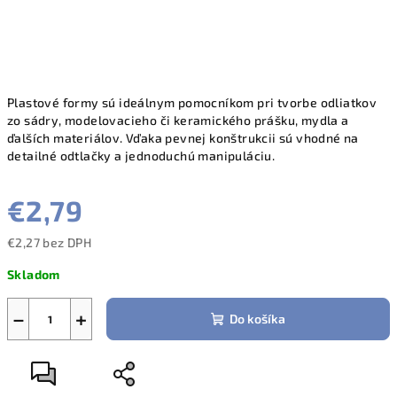
Plastové formy sú ideálnym pomocníkom pri tvorbe odliatkov
zo sádry, modelovacieho či keramického prášku, mydla a
ďalších materiálov. Vďaka pevnej konštrukcii sú vhodné na
detailné odtlačky a jednoduchú manipuláciu.
€2,79
€2,27 bez DPH
Jednotková
Skladom
cena:
−
+
Do košíka