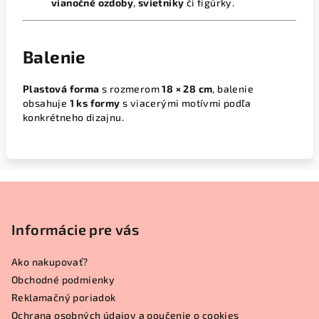
vianočné ozdoby
,
svietniky
či figúrky.
Balenie
Plastová forma
s rozmerom
18 × 28 cm
, balenie
obsahuje
1 ks formy
s viacerými motívmi podľa
konkrétneho dizajnu.
Z
á
p
Informácie pre vás
ä
Ako nakupovať?
t
Obchodné podmienky
i
Reklamačný poriadok
e
Ochrana osobných údajov a poučenie o cookies