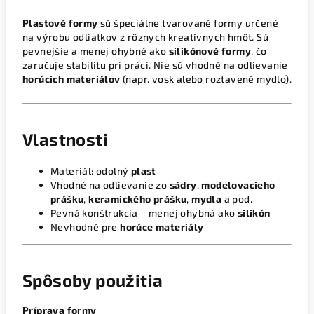
Plastové formy
sú špeciálne tvarované formy určené
na výrobu odliatkov z rôznych kreatívnych hmôt. Sú
pevnejšie a menej ohybné ako
silikónové formy
, čo
zaručuje stabilitu pri práci. Nie sú vhodné na odlievanie
horúcich materiálov
(napr. vosk alebo roztavené mydlo).
Vlastnosti
Materiál: odolný
plast
Vhodné na odlievanie zo
sádry
,
modelovacieho
prášku
,
keramického prášku
,
mydla
a pod.
Pevná konštrukcia – menej ohybná ako
silikón
Nevhodné pre
horúce materiály
Spôsoby použitia
Príprava formy