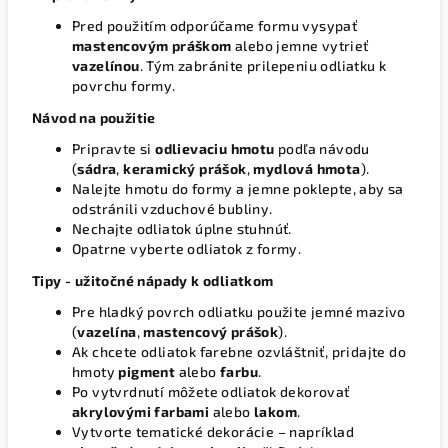
Pred použitím odporúčame formu vysypať
mastencovým práškom
alebo jemne vytrieť
vazelínou
. Tým zabránite prilepeniu odliatku k
povrchu formy.
Návod na použitie
Pripravte si
odlievaciu hmotu
podľa návodu
(
sádra
,
keramický prášok
,
mydlová hmota
).
Nalejte hmotu do formy a jemne poklepte, aby sa
odstránili vzduchové bubliny.
Nechajte odliatok úplne stuhnúť.
Opatrne vyberte odliatok z formy.
Tipy - užitočné nápady k odliatkom
Pre hladký povrch odliatku použite jemné mazivo
(
vazelína
,
mastencový prášok
).
Ak chcete odliatok farebne ozvláštniť, pridajte do
hmoty
pigment
alebo
farbu
.
Po vytvrdnutí môžete odliatok dekorovať
akrylovými farbami
alebo
lakom
.
Vytvorte tematické dekorácie – napríklad