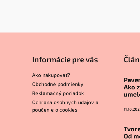
Z
á
Informácie pre vás
Člán
p
ä
Ako nakupovať?
Paver
t
Obchodné podmienky
Ako z
Reklamačný poriadok
umel
i
Ochrana osobných údajov a
e
poučenie o cookies
11.10.202
Tvore
Od m