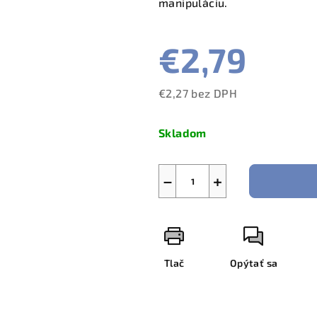
manipuláciu.
€2,79
€2,27 bez DPH
Jednotková
cena:
Skladom
−
+
Tlač
Opýtať sa