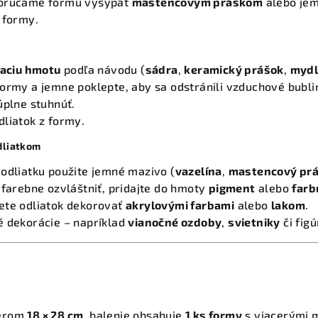
porúčame formu vysypať
mastencovým práškom
alebo jem
 formy.
vaciu hmotu
podľa návodu (
sádra
,
keramický prášok
,
mydl
ormy a jemne poklepte, aby sa odstránili vzduchové bubli
úplne stuhnúť.
liatok z formy.
odliatkom
odliatku použite jemné mazivo (
vazelína
,
mastencový pr
 farebne ozvláštniť, pridajte do hmoty
pigment
alebo
farb
ete odliatok dekorovať
akrylovými farbami
alebo
lakom
.
é dekorácie – napríklad
vianočné ozdoby
,
svietniky
či figú
erom
18 × 28 cm
, balenie obsahuje
1 ks formy
s viacerými m