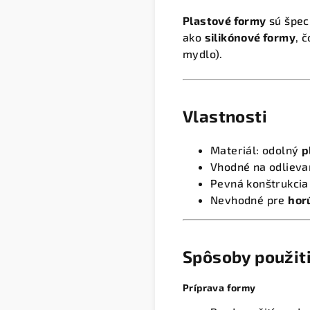
Plastové formy
sú špec
ako
silikónové formy
, 
mydlo).
Vlastnosti
Materiál: odolný
p
Vhodné na odlieva
Pevná konštrukcia
Nevhodné pre
hor
Spôsoby použit
Príprava formy