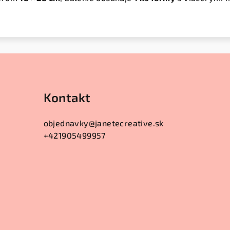
Kontakt
objednavky
@
janetecreative.sk
+421905499957