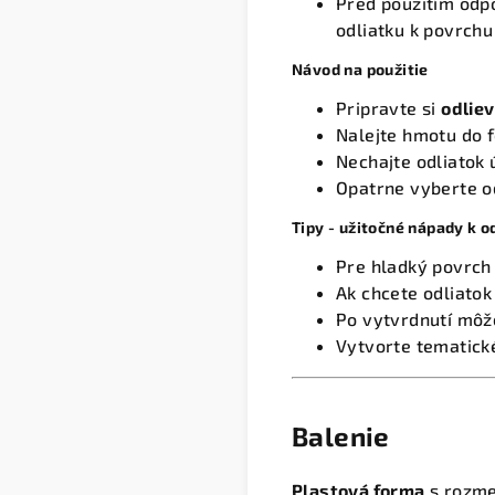
Pred použitím od
odliatku k povrchu
Návod na použitie
Pripravte si
odlie
Nalejte hmotu do f
Nechajte odliatok 
Opatrne vyberte od
Tipy - užitočné nápady k 
Pre hladký povrch 
Ak chcete odliatok
Po vytvrdnutí môž
Vytvorte tematick
Balenie
Plastová forma
s rozm