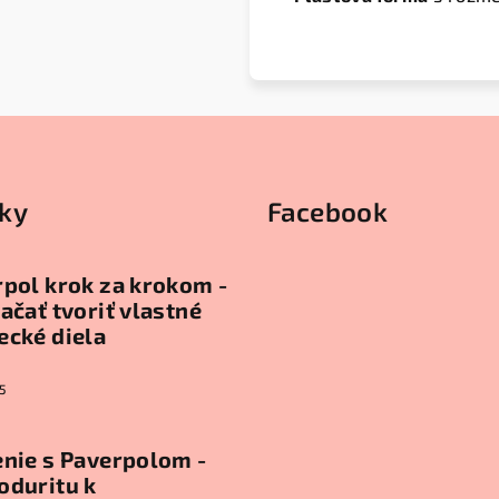
ky
Facebook
pol krok za krokom -
ačať tvoriť vlastné
ecké diela
5
nie s Paverpolom -
oduritu k