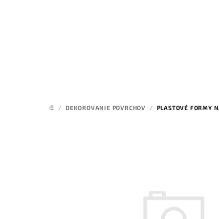
Prejsť
na
obsah
/
DEKOROVANIE POVRCHOV
/
PLASTOVÉ FORMY N
DOMOV