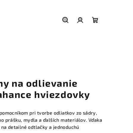
Hľadať
Prihlásenie
Nákupný
košík
my na odlievanie
kahance hviezdovky
pomocníkom pri tvorbe odliatkov zo sádry,
o prášku, mydla a ďalších materiálov. Vďaka
 na detailné odtlačky a jednoduchú