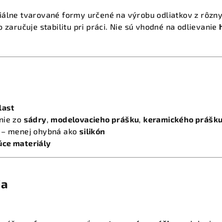
iálne tvarované formy určené na výrobu odliatkov z rôzn
čo zaručuje stabilitu pri práci. Nie sú vhodné na odlievanie
last
nie zo
sádry
,
modelovacieho prášku
,
keramického prášk
 – menej ohybná ako
silikón
úce materiály
ia