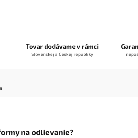
Tovar dodávame v rámci
Garan
Slovenskej a Českej republiky
nepo
ia
formy na odlievanie?