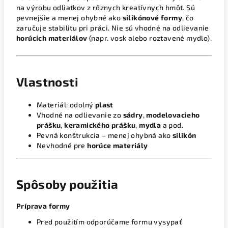
na výrobu odliatkov z rôznych kreatívnych hmôt. Sú
pevnejšie a menej ohybné ako
silikónové formy
, čo
zaručuje stabilitu pri práci. Nie sú vhodné na odlievanie
horúcich materiálov
(napr. vosk alebo roztavené mydlo).
Vlastnosti
Materiál: odolný
plast
Vhodné na odlievanie zo
sádry
,
modelovacieho
prášku
,
keramického prášku
,
mydla
a pod.
Pevná konštrukcia – menej ohybná ako
silikón
Nevhodné pre
horúce materiály
Spôsoby použitia
Príprava formy
Pred použitím odporúčame formu vysypať