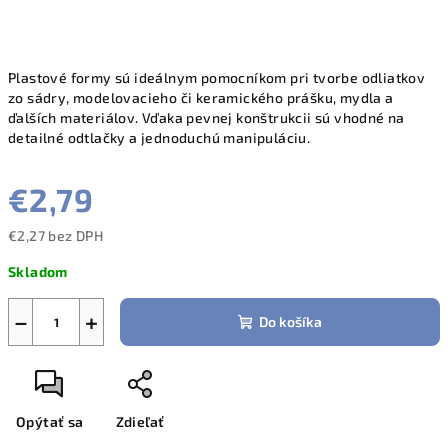
Plastové formy sú ideálnym pomocníkom pri tvorbe odliatkov
zo sádry, modelovacieho či keramického prášku, mydla a
ďalších materiálov. Vďaka pevnej konštrukcii sú vhodné na
detailné odtlačky a jednoduchú manipuláciu.
€2,79
€2,27 bez DPH
Jednotková
Skladom
cena:
−
+
Do košíka
Opýtať sa
Zdieľať