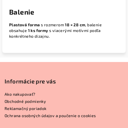
Balenie
Plastová forma
s rozmerom
18 × 28 cm
, balenie
obsahuje
1 ks formy
s viacerými motívmi podľa
konkrétneho dizajnu.
Z
á
p
Informácie pre vás
ä
Ako nakupovať?
t
Obchodné podmienky
i
Reklamačný poriadok
e
Ochrana osobných údajov a poučenie o cookies