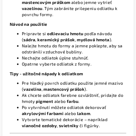
mastencovým práškom
alebo jemne vytrieť
vazelínou
. Tým zabránite prilepeniu odliatku k
povrchu formy.
Návod na použitie
Pripravte si
odlievaciu hmotu
podľa návodu
(
sádra
,
keramický prášok
,
mydlová hmota
).
Nalejte hmotu do formy a jemne poklepte, aby sa
odstránili vzduchové bubliny.
Nechajte odliatok úplne stuhnúť.
Opatrne vyberte odliatok z formy.
Tipy - užitočné nápady k odliatkom
Pre hladký povrch odliatku použite jemné mazivo
(
vazelína
,
mastencový prášok
).
Ak chcete odliatok farebne ozvláštniť, pridajte do
hmoty
pigment
alebo
farbu
.
Po vytvrdnutí môžete odliatok dekorovať
akrylovými farbami
alebo
lakom
.
Vytvorte tematické dekorácie – napríklad
vianočné ozdoby
,
svietniky
či figúrky.