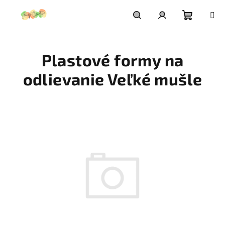
Prejsť
na
obsah
Nákupn
Hľadať
Prihlásenie
Plastové formy na
košík
odlievanie Veľké mušle