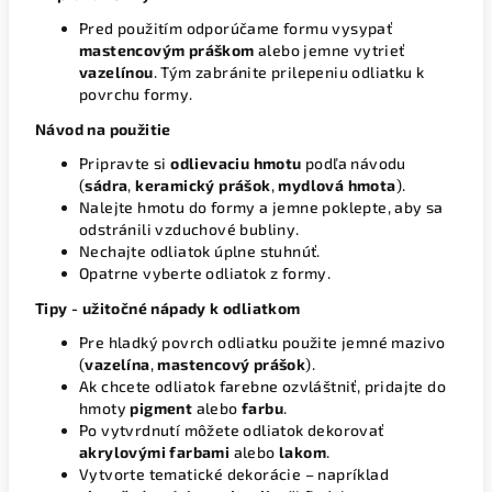
Pred použitím odporúčame formu vysypať
mastencovým práškom
alebo jemne vytrieť
vazelínou
. Tým zabránite prilepeniu odliatku k
povrchu formy.
Návod na použitie
Pripravte si
odlievaciu hmotu
podľa návodu
(
sádra
,
keramický prášok
,
mydlová hmota
).
Nalejte hmotu do formy a jemne poklepte, aby sa
odstránili vzduchové bubliny.
Nechajte odliatok úplne stuhnúť.
Opatrne vyberte odliatok z formy.
Tipy - užitočné nápady k odliatkom
Pre hladký povrch odliatku použite jemné mazivo
(
vazelína
,
mastencový prášok
).
Ak chcete odliatok farebne ozvláštniť, pridajte do
hmoty
pigment
alebo
farbu
.
Po vytvrdnutí môžete odliatok dekorovať
akrylovými farbami
alebo
lakom
.
Vytvorte tematické dekorácie – napríklad