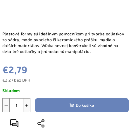
Plastové formy sú ideálnym pomocníkom pri tvorbe odliatkov
zo sádry, modelovacieho či keramického prášku, mydla a
ďalších materiálov. Vďaka pevnej konštrukcii sú vhodné na
detailné odtlačky a jednoduchú manipuláciu.
€2,79
€2,27 bez DPH
Jednotková
Skladom
cena:
−
+
Do košíka