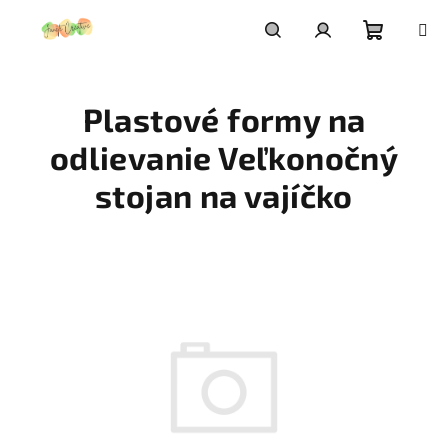
Prejsť
na
obsah
Nákupn
Hľadať
Prihlásenie
Plastové formy na
košík
odlievanie Veľkonočný
stojan na vajíčko