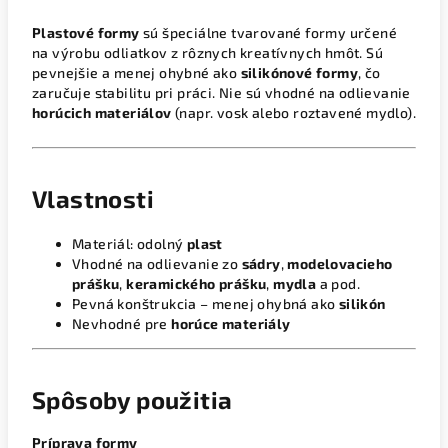
Plastové formy
sú špeciálne tvarované formy určené
na výrobu odliatkov z rôznych kreatívnych hmôt. Sú
pevnejšie a menej ohybné ako
silikónové formy
, čo
zaručuje stabilitu pri práci. Nie sú vhodné na odlievanie
horúcich materiálov
(napr. vosk alebo roztavené mydlo).
Vlastnosti
Materiál: odolný
plast
Vhodné na odlievanie zo
sádry
,
modelovacieho
prášku
,
keramického prášku
,
mydla
a pod.
Pevná konštrukcia – menej ohybná ako
silikón
Nevhodné pre
horúce materiály
Spôsoby použitia
Príprava formy