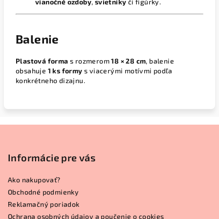
vianočné ozdoby
,
svietniky
či figúrky.
Balenie
Plastová forma
s rozmerom
18 × 28 cm
, balenie
obsahuje
1 ks formy
s viacerými motívmi podľa
konkrétneho dizajnu.
Z
á
p
Informácie pre vás
ä
Ako nakupovať?
t
Obchodné podmienky
i
Reklamačný poriadok
e
Ochrana osobných údajov a poučenie o cookies