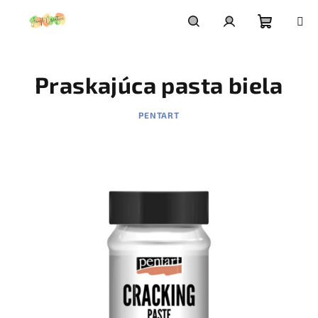
Prejsť
na
obsah
Nákupn
Hľadať
Prihlásenie
Praskajúca pasta biela
košík
PENTART