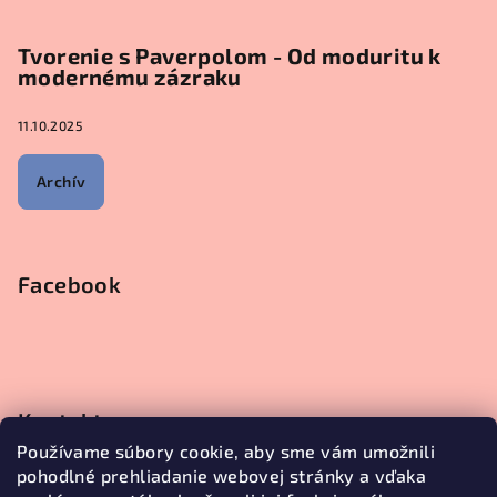
Tvorenie s Paverpolom - Od moduritu k
modernému zázraku
11.10.2025
Archív
Facebook
Kontakt
Používame súbory cookie, aby sme vám umožnili
objednavky
@
janetecreative.sk
pohodlné prehliadanie webovej stránky a vďaka
+421905499957