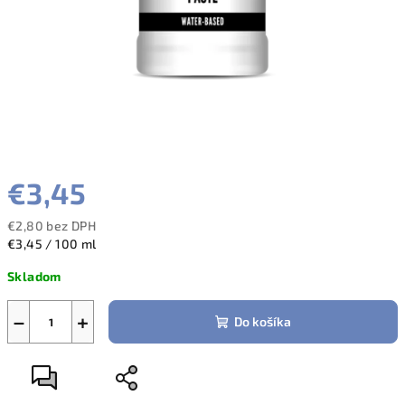
€3,45
€2,80 bez DPH
Jednotková
€3,45 / 100 ml
cena:
Skladom
−
+
Do košíka