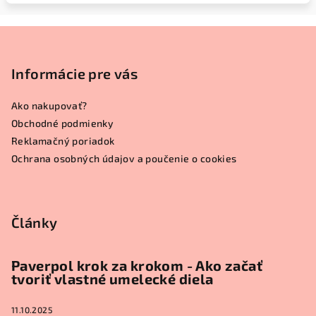
Z
á
p
Informácie pre vás
ä
Ako nakupovať?
t
Obchodné podmienky
i
Reklamačný poriadok
e
Ochrana osobných údajov a poučenie o cookies
Články
Paverpol krok za krokom - Ako začať
tvoriť vlastné umelecké diela
11.10.2025