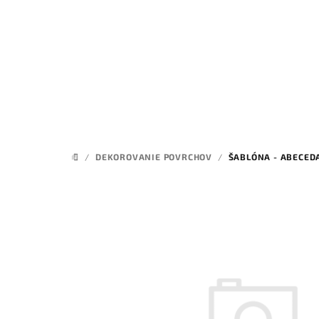
Prejsť
na
obsah
/
DEKOROVANIE POVRCHOV
/
ŠABLÓNA - ABECED
DOMOV