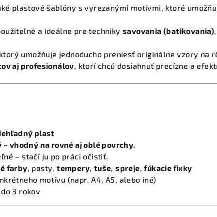
ké plastové šablóny s vyrezanými motívmi, ktoré umožňuj
oužiteľné a ideálne pre techniky
savovania (batikovania)
, ktorý umožňuje jednoducho preniesť originálne vzory na 
ov aj profesionálov
, ktorí chcú dosiahnuť precízne a efek
iehľadný plast
ý – vhodný na rovné aj oblé povrchy.
é – stačí ju po práci očistiť.
é farby
, pasty,
tempery
,
tuše
,
spreje
,
fúkacie fixky
krétneho motívu (napr. A4, A5, alebo iné)
 do 3 rokov