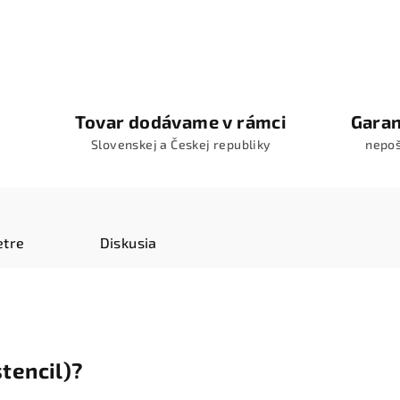
Tovar dodávame v rámci
Garan
Slovenskej a Českej republiky
nepo
tre
Diskusia
stencil)?