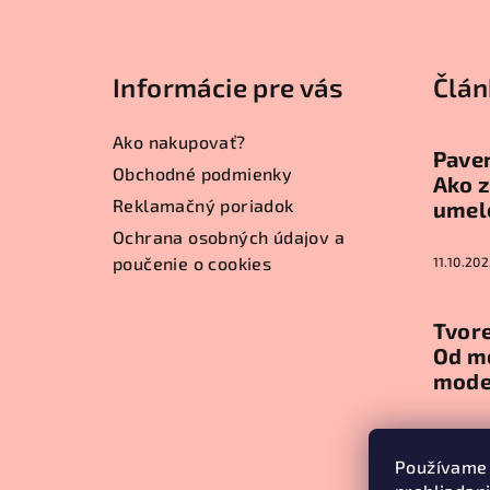
Z
á
Informácie pre vás
Člán
p
ä
Ako nakupovať?
Paver
t
Obchodné podmienky
Ako z
Reklamačný poriadok
umel
i
Ochrana osobných údajov a
e
poučenie o cookies
11.10.202
Tvore
Od m
mode
11.10.202
Používame 