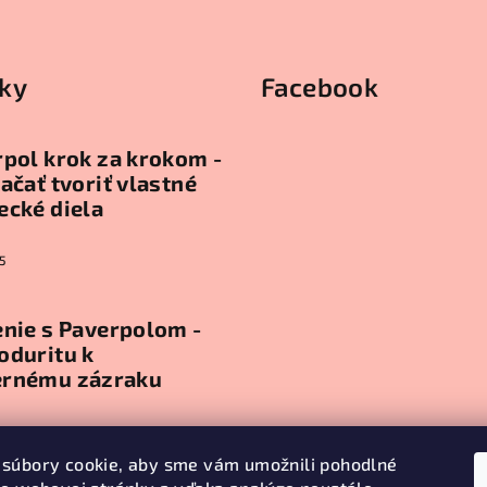
ky
Facebook
pol krok za krokom -
ačať tvoriť vlastné
ecké diela
5
nie s Paverpolom -
oduritu k
rnému zázraku
5
súbory cookie, aby sme vám umožnili pohodlné