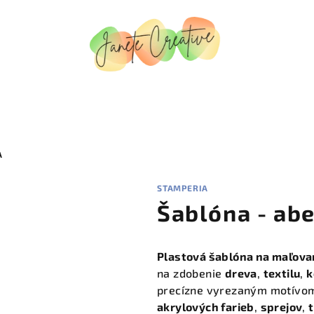
A
STAMPERIA
Šablóna - ab
Plastová šablóna na maľova
na zdobenie
dreva
,
textilu
,
k
precízne vyrezaným motívom
akrylových farieb
,
sprejov
,