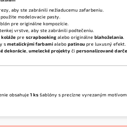
rezy, aby ste zabránili nežiaducemu zafarbeniu.
 použite modelovacie pasty.
blón pre originálne kompozície.
tenkej vrstve, aby ste zabránili podtečeniu.
 koláže
pre
scrapbooking
alebo originálne
blahoželania
.
y s
metalickými farbami
alebo
patinou
pre luxusný efekt.
é dekorácie
,
umelecké projekty
či
personalizované darč
enie obsahuje
1 ks
šablóny s precízne vyrezaným motívom (