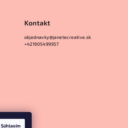
Kontakt
objednavky
@
janetecreative.sk
+421905499957
Súhlasím