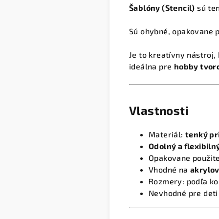
Šablóny (Stencil)
sú ten
Sú ohybné, opakovane p
Je to kreatívny nástroj
ideálna pre
hobby tvorc
Vlastnosti
Materiál:
tenký pr
Odolný a flexibiln
Opakovane použiteľn
Vhodné na
akrylov
Rozmery: podľa kon
Nevhodné pre deti