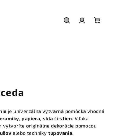
Hľadať
Prihlásenie
Nákupný
košík
eceda
nie
je univerzálna výtvarná pomôcka vhodná
eramiky
,
papiera
,
skla
či
stien
. Vďaka
 vytvoríte originálne dekorácie pomocou
tušov
alebo techniky
tupovania
.