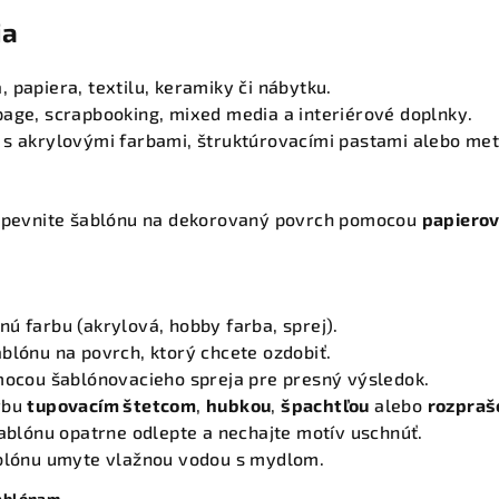
ia
 papiera, textilu, keramiky či nábytku.
page, scrapbooking, mixed media a interiérové doplnky.
 s akrylovými farbami, štruktúrovacími pastami alebo met
ripevnite šablónu na dekorovaný povrch pomocou
papierov
ú farbu (akrylová, hobby farba, sprej).
blónu na povrch, ktorý chcete ozdobiť.
omocou šablónovacieho spreja pre presný výsledok.
rbu
tupovacím štetcom
,
hubkou
,
špachtľou
alebo
rozpra
šablónu opatrne odlepte a nechajte motív uschnúť.
ablónu umyte vlažnou vodou s mydlom.
šablónam