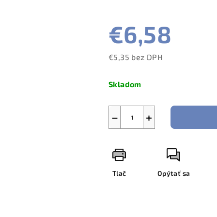
€6,58
€5,35 bez DPH
Jednotková
cena:
Skladom
−
+
Tlač
Opýtať sa