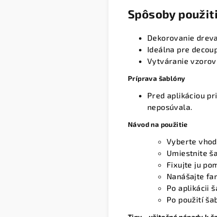
Spôsoby použit
Dekorovanie dreva,
Ideálna pre decou
Vytváranie vzorov
Príprava šablóny
Pred aplikáciou p
neposúvala.
Návod na použitie
Vyberte vhodn
Umiestnite ša
Fixujte ju p
Nanášajte fa
Po aplikácii 
Po použití š
Tipy - užitočné nápady k 