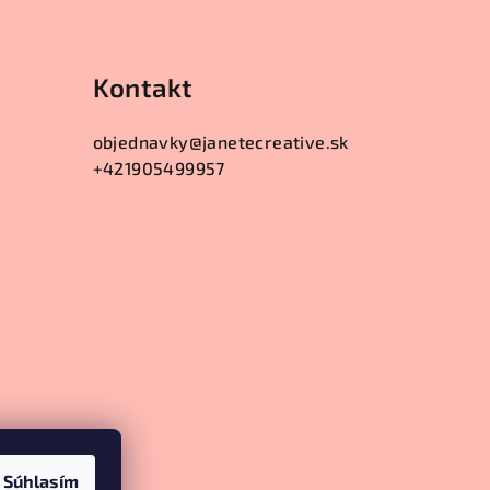
Kontakt
objednavky
@
janetecreative.sk
+421905499957
Súhlasím