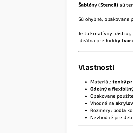
Šablóny (Stencil)
sú ten
Sú ohybné, opakovane p
Je to kreatívny nástroj
ideálna pre
hobby tvorc
Vlastnosti
Materiál:
tenký pr
Odolný a flexibiln
Opakovane použiteľn
Vhodné na
akrylov
Rozmery: podľa kon
Nevhodné pre deti