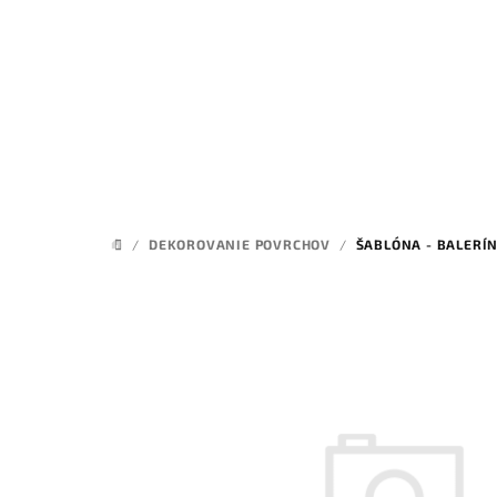
Prejsť
na
obsah
/
DEKOROVANIE POVRCHOV
/
ŠABLÓNA - BALERÍ
DOMOV