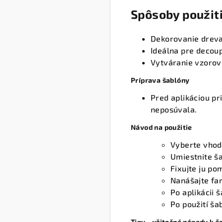
Spôsoby použit
Dekorovanie dreva,
Ideálna pre decou
Vytváranie vzorov
Príprava šablóny
Pred aplikáciou p
neposúvala.
Návod na použitie
Vyberte vhodn
Umiestnite ša
Fixujte ju p
Nanášajte fa
Po aplikácii 
Po použití š
Tipy - užitočné nápady k 