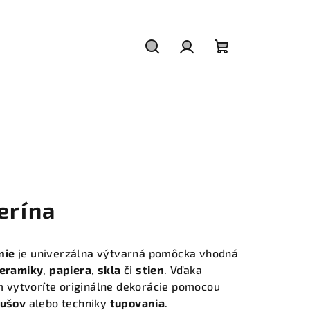
Hľadať
Prihlásenie
Nákupný
košík
erína
nie
je univerzálna výtvarná pomôcka vhodná
eramiky
,
papiera
,
skla
či
stien
. Vďaka
 vytvoríte originálne dekorácie pomocou
tušov
alebo techniky
tupovania
.