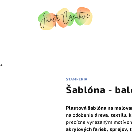
NA
STAMPERIA
Šablóna - bal
Plastová šablóna na maľova
na zdobenie
dreva
,
textilu
,
k
precízne vyrezaným motívom
akrylových farieb
,
sprejov
,