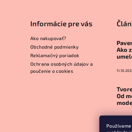
Z
á
Informácie pre vás
Člán
p
ä
Ako nakupovať?
Paver
t
Obchodné podmienky
Ako z
Reklamačný poriadok
umel
i
Ochrana osobných údajov a
e
poučenie o cookies
11.10.202
Tvore
Od m
mode
11.10.202
Používame 