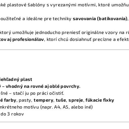
ké plastové šablóny s vyrezanými motívmi, ktoré umožňuj
oužiteľné a ideálne pre techniky
savovania (batikovania)
, ktorý umožňuje jednoducho preniesť originálne vzory na 
ov aj profesionálov
, ktorí chcú dosiahnuť precízne a efek
iehľadný plast
ý – vhodný na rovné aj oblé povrchy.
é – stačí ju po práci očistiť.
é farby
, pasty,
tempery
,
tuše
,
spreje
,
fúkacie fixky
krétneho motívu (napr. A4, A5, alebo iné)
 do 3 rokov