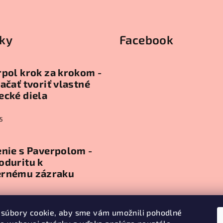
ky
Facebook
pol krok za krokom -
ačať tvoriť vlastné
ecké diela
5
nie s Paverpolom -
oduritu k
rnému zázraku
5
súbory cookie, aby sme vám umožnili pohodlné