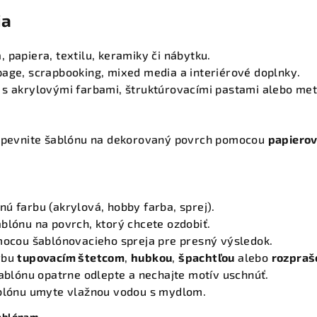
ia
 papiera, textilu, keramiky či nábytku.
page, scrapbooking, mixed media a interiérové doplnky.
 s akrylovými farbami, štruktúrovacími pastami alebo met
ripevnite šablónu na dekorovaný povrch pomocou
papierov
ú farbu (akrylová, hobby farba, sprej).
blónu na povrch, ktorý chcete ozdobiť.
omocou šablónovacieho spreja pre presný výsledok.
rbu
tupovacím štetcom
,
hubkou
,
špachtľou
alebo
rozpra
šablónu opatrne odlepte a nechajte motív uschnúť.
ablónu umyte vlažnou vodou s mydlom.
šablónam