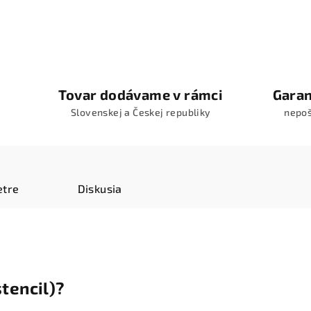
Tovar dodávame v rámci
Garan
Slovenskej a Českej republiky
nepo
tre
Diskusia
stencil)?