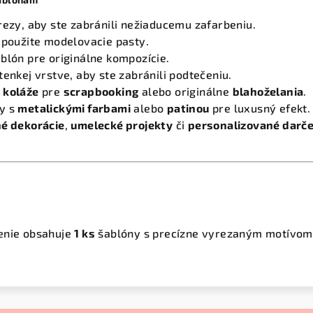
rezy, aby ste zabránili nežiaducemu zafarbeniu.
 použite modelovacie pasty.
blón pre originálne kompozície.
tenkej vrstve, aby ste zabránili podtečeniu.
 koláže
pre
scrapbooking
alebo originálne
blahoželania
.
y s
metalickými farbami
alebo
patinou
pre luxusný efekt.
é dekorácie
,
umelecké projekty
či
personalizované darč
enie obsahuje
1 ks
šablóny s precízne vyrezaným motívom (