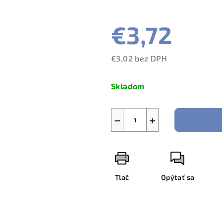
€3,72
€3,02 bez DPH
Jednotková
cena:
Skladom
−
+
Tlač
Opýtať sa