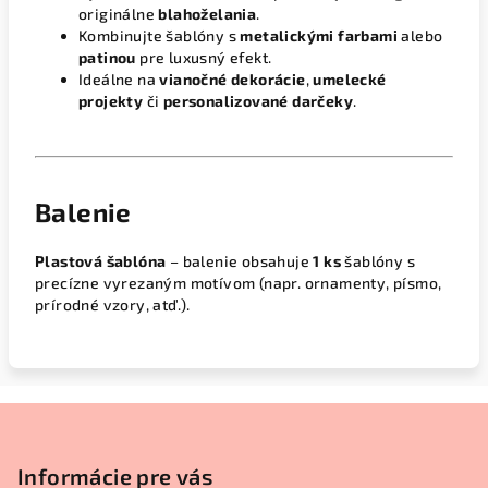
originálne
blahoželania
.
Kombinujte šablóny s
metalickými farbami
alebo
patinou
pre luxusný efekt.
Ideálne na
vianočné dekorácie
,
umelecké
projekty
či
personalizované darčeky
.
Balenie
Plastová šablóna
– balenie obsahuje
1 ks
šablóny s
precízne vyrezaným motívom (napr. ornamenty, písmo,
prírodné vzory, atď.).
Z
á
p
Informácie pre vás