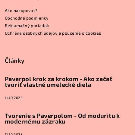
ä
Ako nakupovať?
t
Obchodné podmienky
i
Reklamačný poriadok
e
Ochrana osobných údajov a poučenie o cookies
Články
Paverpol krok za krokom - Ako začať
tvoriť vlastné umelecké diela
11.10.2025
Tvorenie s Paverpolom - Od moduritu k
modernému zázraku
11.10.2025