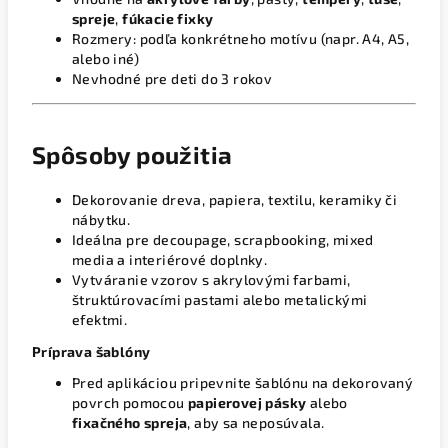
spreje
,
fúkacie fixky
Rozmery: podľa konkrétneho motívu (napr. A4, A5,
alebo iné)
Nevhodné pre deti do 3 rokov
Spôsoby použitia
Dekorovanie dreva, papiera, textilu, keramiky či
nábytku.
Ideálna pre decoupage, scrapbooking, mixed
media a interiérové doplnky.
Vytváranie vzorov s akrylovými farbami,
štruktúrovacími pastami alebo metalickými
efektmi.
Príprava šablóny
Pred aplikáciou pripevnite šablónu na dekorovaný
povrch pomocou
papierovej pásky
alebo
fixačného spreja
, aby sa neposúvala.