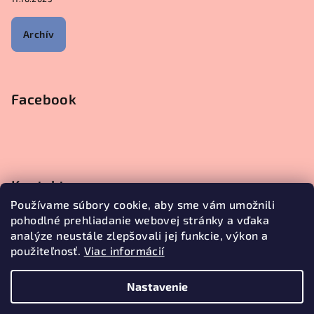
Archív
Facebook
Kontakt
Používame súbory cookie, aby sme vám umožnili
objednavky
@
janetecreative.sk
pohodlné prehliadanie webovej stránky a vďaka
+421905499957
analýze neustále zlepšovali jej funkcie, výkon a
použiteľnosť.
Viac informácií
Nastavenie
Copyright 2026
Janete Creative
. Všetky práva vyhradené.