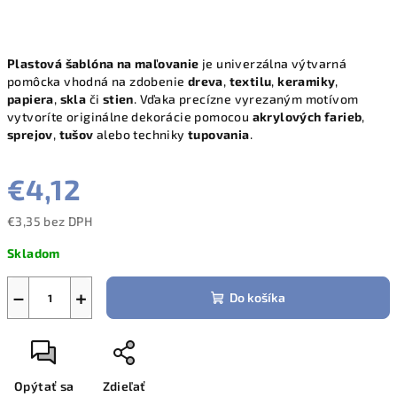
Plastová šablóna na maľovanie
je univerzálna výtvarná
pomôcka vhodná na zdobenie
dreva
,
textilu
,
keramiky
,
papiera
,
skla
či
stien
. Vďaka precízne vyrezaným motívom
vytvoríte originálne dekorácie pomocou
akrylových farieb
,
sprejov
,
tušov
alebo techniky
tupovania
.
€4,12
€3,35 bez DPH
Jednotková
Skladom
cena:
−
+
Do košíka
Opýtať sa
Zdieľať