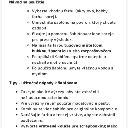
Návod na použitie
Vyberte vhodnú farbu (akrylová, hobby
farba, sprej).
Umiestnite šablónu na povrch, ktorý chcete
ozdobiť.
Fixujte ju pomocou šablónovacieho spreja
pre presný výsledok.
Nanášajte farbu
tupovacím štetcom
,
hubkou
,
špachtľou
alebo
rozprašovačom
.
Po aplikácii šablónu opatrne odlepte a
nechajte motív uschnúť.
Po použití šablónu umyte vlažnou vodou s
mydlom.
Tipy - užitočné nápady k šablónam
Zakryte okolité výrezy, aby ste zabránili
nežiaducemu zafarbeniu.
Pre výrazný reliéf použite modelovacie pasty.
Kombinujte viac šablón pre originálne kompozície.
Nanášajte farbu v tenkej vrstve, aby ste zabránili
podtečeniu.
Vytvorte
vrstvené koláže
pre
scrapbooking
alebo