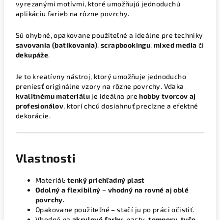
vyrezanými motívmi, ktoré umožňujú jednoduchú
aplikáciu farieb na rôzne povrchy.
Sú ohybné, opakovane použiteľné a ideálne pre techniky
savovania (batikovania)
,
scrapbookingu
,
mixed media
či
dekupáže
.
Je to kreatívny nástroj, ktorý umožňuje jednoducho
preniesť originálne vzory na rôzne povrchy. Vďaka
kvalitnému materiálu
je ideálna pre
hobby tvorcov aj
profesionálov
, ktorí chcú dosiahnuť precízne a efektné
dekorácie.
Vlastnosti
Materiál:
tenký priehľadný plast
Odolný a flexibilný – vhodný na rovné aj oblé
povrchy.
Opakovane použiteľné – stačí ju po práci očistiť.
Vhodné na
akrylové farby
, pasty,
tempery
,
tuše
,