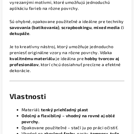
vyrezanými motívmi, ktoré umožňujú jednoduchú
aplikáciu farieb na rôzne povrchy.
Sú ohybné, opakovane použiteľné a ideálne pre techniky
savovania (batikovania)
,
scrapbookingu
,
mixed media
či
dekupáže
.
Je to kreatívny nástroj, ktorý umožňuje jednoducho
preniesť originálne vzory na rôzne povrchy. Vďaka
kvalitnému materiálu
je ideálna pre
hobby tvorcov aj
profesionálov
, ktorí chcú dosiahnuť precízne a efektné
dekorácie.
Vlastnosti
Materiál:
tenký priehľadný plast
Odolný a flexibilný – vhodný na rovné aj oblé
povrchy.
Opakovane použiteľné – stačí ju po práci očistiť.
Vhodné na
akrylové farby
, pasty,
tempery
,
tuše
,