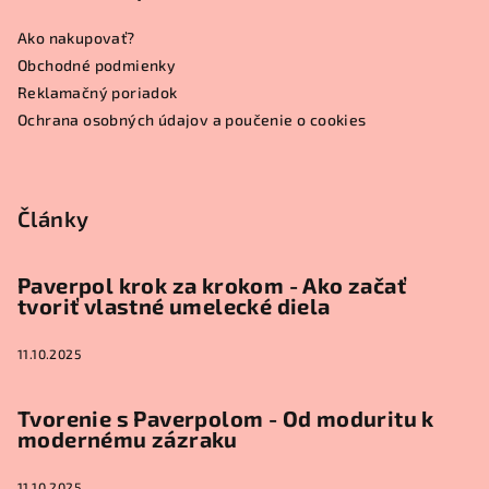
ä
Ako nakupovať?
t
Obchodné podmienky
i
Reklamačný poriadok
e
Ochrana osobných údajov a poučenie o cookies
Články
Paverpol krok za krokom - Ako začať
tvoriť vlastné umelecké diela
11.10.2025
Tvorenie s Paverpolom - Od moduritu k
modernému zázraku
11.10.2025