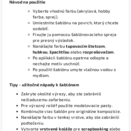
Návod na použitie
Vyberte vhodnú farbu (akrylová, hobby
farba, sprej).
Umiestnite šablónu na povrch, ktorý chcete
ozdobiť.
Fixujte ju pomocou šablónovacieho spreja
pre presný výsledok.
Nanášajte farbu
tupovacím štetcom
,
hubkou
,
špachtľou
alebo
rozprašovačom
.
Po aplikácii šablónu opatrne odlepte a
nechajte motív uschnúť.
Po použití šablónu umyte vlažnou vodou s
mydlom.
Tipy - užitočné nápady k šablónam
Zakryte okolité výrezy, aby ste zabránili
nežiaducemu zafarbeniu.
Pre výrazný reliéf použite modelovacie pasty.
Kombinujte viac šablón pre originálne kompozície.
Nanášajte farbu v tenkej vrstve, aby ste zabránili
podtečeniu.
Vytvorte
vrstvené koláže
pre
scrapbooking
alebo