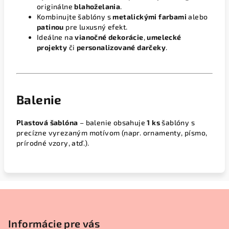
originálne
blahoželania
.
Kombinujte šablóny s
metalickými farbami
alebo
patinou
pre luxusný efekt.
Ideálne na
vianočné dekorácie
,
umelecké
projekty
či
personalizované darčeky
.
Balenie
Plastová šablóna
– balenie obsahuje
1 ks
šablóny s
precízne vyrezaným motívom (napr. ornamenty, písmo,
prírodné vzory, atď.).
Z
á
p
Informácie pre vás