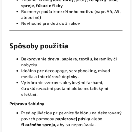
spreje
,
fúkacie fixky
Rozmery: podľa konkrétneho motívu (napr. A4, A5,
alebo iné)
Nevhodné pre deti do 3 rokov
Spôsoby použitia
Dekorovanie dreva, papiera, textilu, keramiky či
nábytku.
Ideálna pre decoupage, scrapbooking, mixed
media a interiérové doplnky.
Vytváranie vzorov s akrylovými farbami,
štruktúrovacími pastami alebo metalickými
efektmi.
Príprava šablóny
Pred aplikáciou pripevnite šablónu na dekorovaný
povrch pomocou
papierovej pásky
alebo
fixačného spreja
, aby sa neposúvala.