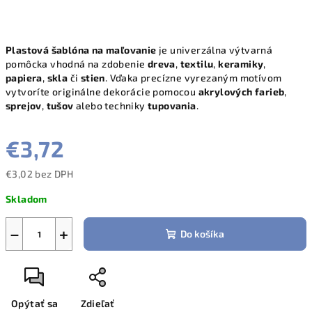
Plastová šablóna na maľovanie
je univerzálna výtvarná
pomôcka vhodná na zdobenie
dreva
,
textilu
,
keramiky
,
papiera
,
skla
či
stien
. Vďaka precízne vyrezaným motívom
vytvoríte originálne dekorácie pomocou
akrylových farieb
,
sprejov
,
tušov
alebo techniky
tupovania
.
€3,72
€3,02 bez DPH
Jednotková
Skladom
cena:
−
+
Do košíka
Opýtať sa
Zdieľať