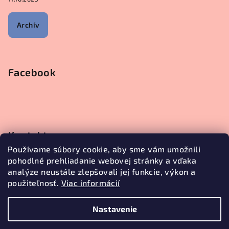
Archív
Facebook
Kontakt
Používame súbory cookie, aby sme vám umožnili
objednavky
@
janetecreative.sk
pohodlné prehliadanie webovej stránky a vďaka
+421905499957
analýze neustále zlepšovali jej funkcie, výkon a
použiteľnosť.
Viac informácií
Nastavenie
Copyright 2026
Janete Creative
. Všetky práva vyhradené.