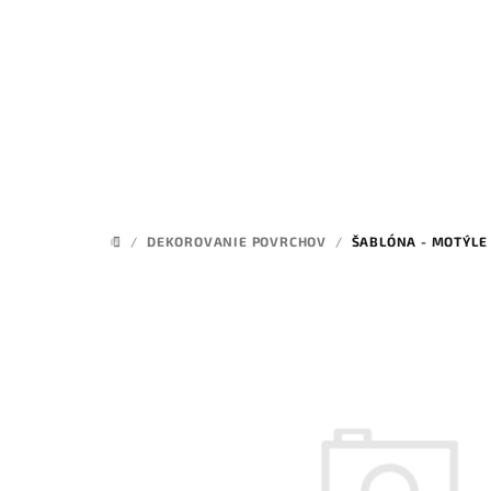
Prejsť
na
obsah
/
DEKOROVANIE POVRCHOV
/
ŠABLÓNA - MOTÝLE
DOMOV