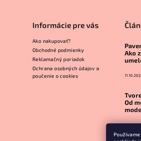
Z
á
Informácie pre vás
Člán
p
ä
Ako nakupovať?
Paver
t
Obchodné podmienky
Ako z
Reklamačný poriadok
umel
i
Ochrana osobných údajov a
e
poučenie o cookies
11.10.202
Tvore
Od m
mode
11.10.202
Používame 