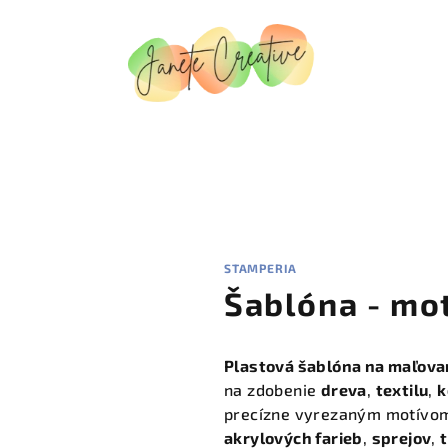
STAMPERIA
Šablóna - mo
Plastová šablóna na maľova
na zdobenie
dreva
,
textilu
,
k
precízne vyrezaným motívom
akrylových farieb
,
sprejov
,