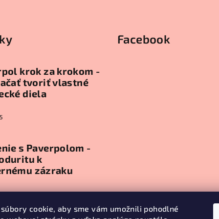
ky
Facebook
pol krok za krokom -
ačať tvoriť vlastné
ecké diela
5
nie s Paverpolom -
oduritu k
rnému zázraku
5
súbory cookie, aby sme vám umožnili pohodlné