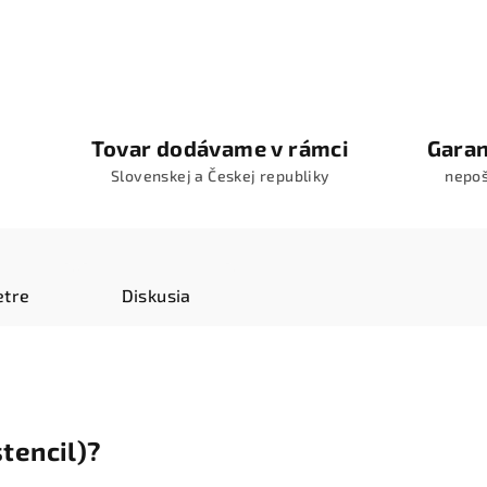
Tovar dodávame v rámci
Garan
Slovenskej a Českej republiky
nepo
tre
Diskusia
stencil)?