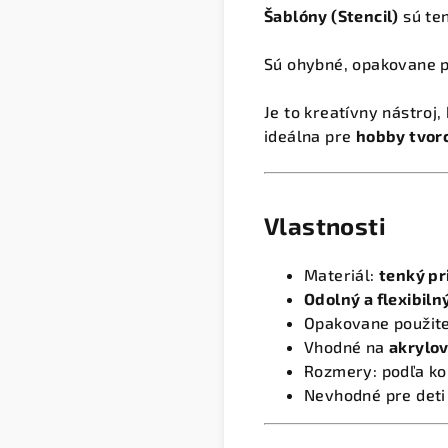
Šablóny (Stencil)
sú ten
Sú ohybné, opakovane p
Je to kreatívny nástroj
ideálna pre
hobby tvorc
Vlastnosti
Materiál:
tenký pr
Odolný a flexibiln
Opakovane použiteľn
Vhodné na
akrylov
Rozmery: podľa kon
Nevhodné pre deti