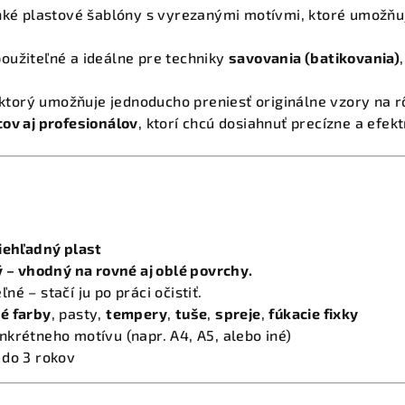
ké plastové šablóny s vyrezanými motívmi, ktoré umožňuj
oužiteľné a ideálne pre techniky
savovania (batikovania)
, ktorý umožňuje jednoducho preniesť originálne vzory na 
ov aj profesionálov
, ktorí chcú dosiahnuť precízne a efek
iehľadný plast
ý – vhodný na rovné aj oblé povrchy.
é – stačí ju po práci očistiť.
é farby
, pasty,
tempery
,
tuše
,
spreje
,
fúkacie fixky
krétneho motívu (napr. A4, A5, alebo iné)
 do 3 rokov