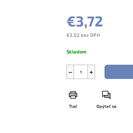
€3,72
€3,02 bez DPH
Jednotková
cena:
Skladom
−
+
Tlač
Opýtať sa