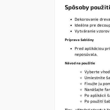
Spôsoby použit
Dekorovanie dreva,
Ideálna pre decou
Vytváranie vzorov
Príprava šablóny
Pred aplikáciou p
neposúvala.
Návod na použitie
Vyberte vhodn
Umiestnite ša
Fixujte ju p
Nanášajte fa
Po aplikácii 
Po použití š
Tipy - užitočné nápady k 