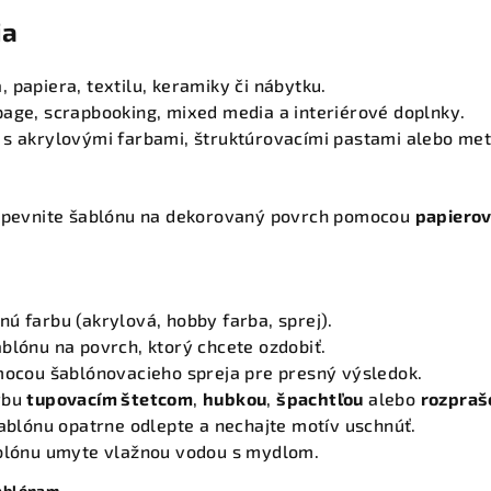
ia
 papiera, textilu, keramiky či nábytku.
page, scrapbooking, mixed media a interiérové doplnky.
 s akrylovými farbami, štruktúrovacími pastami alebo met
ripevnite šablónu na dekorovaný povrch pomocou
papierov
ú farbu (akrylová, hobby farba, sprej).
blónu na povrch, ktorý chcete ozdobiť.
omocou šablónovacieho spreja pre presný výsledok.
rbu
tupovacím štetcom
,
hubkou
,
špachtľou
alebo
rozpra
šablónu opatrne odlepte a nechajte motív uschnúť.
ablónu umyte vlažnou vodou s mydlom.
šablónam