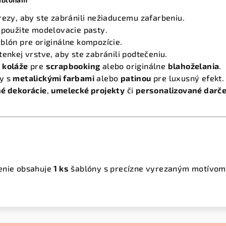
rezy, aby ste zabránili nežiaducemu zafarbeniu.
 použite modelovacie pasty.
blón pre originálne kompozície.
tenkej vrstve, aby ste zabránili podtečeniu.
 koláže
pre
scrapbooking
alebo originálne
blahoželania
.
y s
metalickými farbami
alebo
patinou
pre luxusný efekt.
é dekorácie
,
umelecké projekty
či
personalizované darč
enie obsahuje
1 ks
šablóny s precízne vyrezaným motívom (