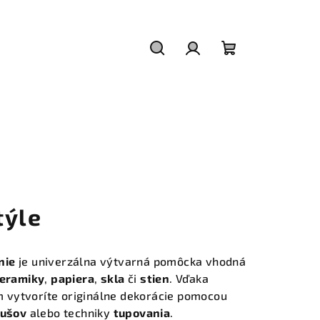
Hľadať
Prihlásenie
Nákupný
košík
týle
nie
je univerzálna výtvarná pomôcka vhodná
eramiky
,
papiera
,
skla
či
stien
. Vďaka
 vytvoríte originálne dekorácie pomocou
tušov
alebo techniky
tupovania
.