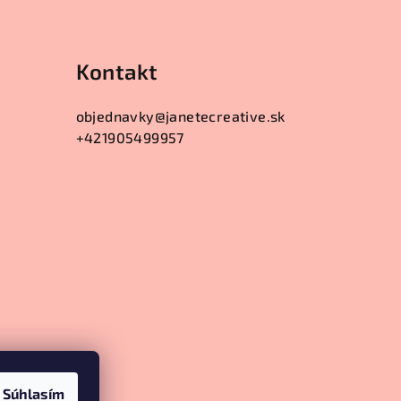
Kontakt
objednavky
@
janetecreative.sk
+421905499957
Súhlasím