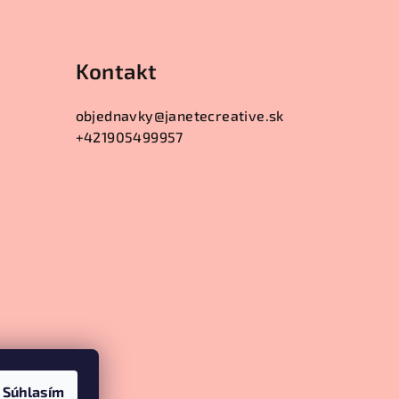
Kontakt
objednavky
@
janetecreative.sk
+421905499957
Súhlasím