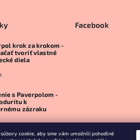
ky
Facebook
pol krok za krokom -
ačať tvoriť vlastné
ecké diela
5
nie s Paverpolom -
oduritu k
rnému zázraku
5
súbory cookie, aby sme vám umožnili pohodlné