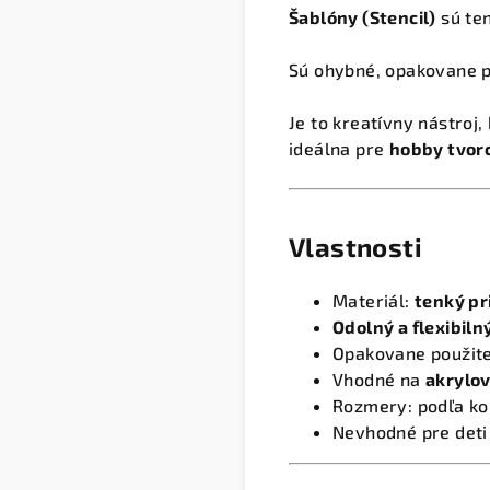
Šablóny (Stencil)
sú ten
Sú ohybné, opakovane p
Je to kreatívny nástroj
ideálna pre
hobby tvorc
Vlastnosti
Materiál:
tenký pr
Odolný a flexibiln
Opakovane použiteľn
Vhodné na
akrylov
Rozmery: podľa kon
Nevhodné pre deti