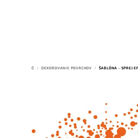
Prejsť
na
obsah
/
DEKOROVANIE POVRCHOV
/
ŠABLÓNA - SPREJ E
DOMOV