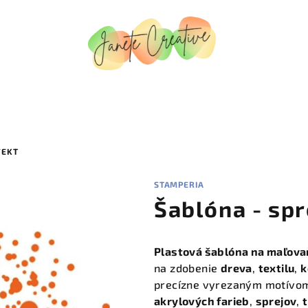
FEKT
STAMPERIA
Šablóna - spr
Plastová šablóna na maľova
na zdobenie
dreva
,
textilu
,
k
precízne vyrezaným motívom
akrylových farieb
,
sprejov
,