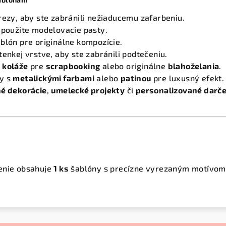
rezy, aby ste zabránili nežiaducemu zafarbeniu.
 použite modelovacie pasty.
blón pre originálne kompozície.
tenkej vrstve, aby ste zabránili podtečeniu.
 koláže
pre
scrapbooking
alebo originálne
blahoželania
.
y s
metalickými farbami
alebo
patinou
pre luxusný efekt.
é dekorácie
,
umelecké projekty
či
personalizované darč
enie obsahuje
1 ks
šablóny s precízne vyrezaným motívom (