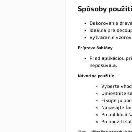
Spôsoby použit
Dekorovanie dreva,
Ideálna pre decou
Vytváranie vzorov
Príprava šablóny
Pred aplikáciou p
neposúvala.
Návod na použitie
Vyberte vhodn
Umiestnite ša
Fixujte ju p
Nanášajte fa
Po aplikácii 
Po použití š
Tipy - užitočné nápady k 