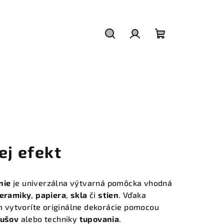
Hľadať
Prihlásenie
Nákupný
košík
ej efekt
nie
je univerzálna výtvarná pomôcka vhodná
eramiky
,
papiera
,
skla
či
stien
. Vďaka
 vytvoríte originálne dekorácie pomocou
tušov
alebo techniky
tupovania
.