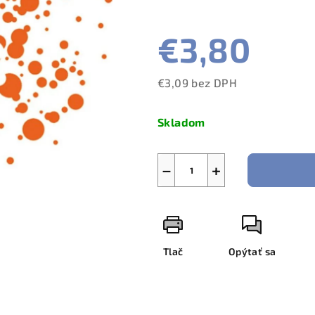
€3,80
€3,09 bez DPH
Jednotková
cena:
Skladom
−
+
Tlač
Opýtať sa