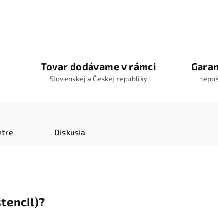
Tovar dodávame v rámci
Garan
Slovenskej a Českej republiky
nepo
tre
Diskusia
stencil)?