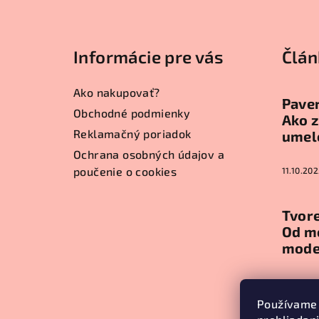
Z
á
Informácie pre vás
Člán
p
ä
Ako nakupovať?
Paver
t
Obchodné podmienky
Ako z
Reklamačný poriadok
umel
i
Ochrana osobných údajov a
e
poučenie o cookies
11.10.202
Tvore
Od m
mode
11.10.202
Používame 