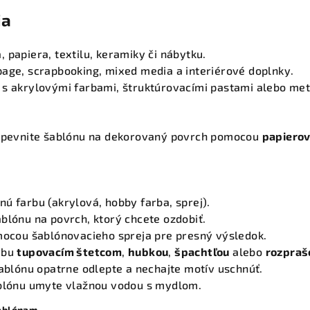
ia
 papiera, textilu, keramiky či nábytku.
page, scrapbooking, mixed media a interiérové doplnky.
 s akrylovými farbami, štruktúrovacími pastami alebo met
ripevnite šablónu na dekorovaný povrch pomocou
papierov
ú farbu (akrylová, hobby farba, sprej).
blónu na povrch, ktorý chcete ozdobiť.
omocou šablónovacieho spreja pre presný výsledok.
rbu
tupovacím štetcom
,
hubkou
,
špachtľou
alebo
rozpra
šablónu opatrne odlepte a nechajte motív uschnúť.
ablónu umyte vlažnou vodou s mydlom.
šablónam