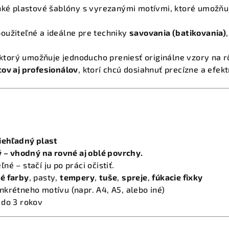
ké plastové šablóny s vyrezanými motívmi, ktoré umožňuj
oužiteľné a ideálne pre techniky
savovania (batikovania)
, ktorý umožňuje jednoducho preniesť originálne vzory na 
ov aj profesionálov
, ktorí chcú dosiahnuť precízne a efek
iehľadný plast
ý – vhodný na rovné aj oblé povrchy.
é – stačí ju po práci očistiť.
é farby
, pasty,
tempery
,
tuše
,
spreje
,
fúkacie fixky
krétneho motívu (napr. A4, A5, alebo iné)
 do 3 rokov