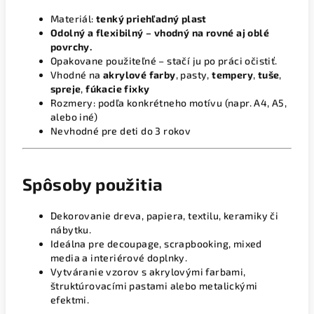
Materiál:
tenký priehľadný plast
Odolný a flexibilný – vhodný na rovné aj oblé
povrchy.
Opakovane použiteľné – stačí ju po práci očistiť.
Vhodné na
akrylové farby
, pasty,
tempery
,
tuše
,
spreje
,
fúkacie fixky
Rozmery: podľa konkrétneho motívu (napr. A4, A5,
alebo iné)
Nevhodné pre deti do 3 rokov
Spôsoby použitia
Dekorovanie dreva, papiera, textilu, keramiky či
nábytku.
Ideálna pre decoupage, scrapbooking, mixed
media a interiérové doplnky.
Vytváranie vzorov s akrylovými farbami,
štruktúrovacími pastami alebo metalickými
efektmi.