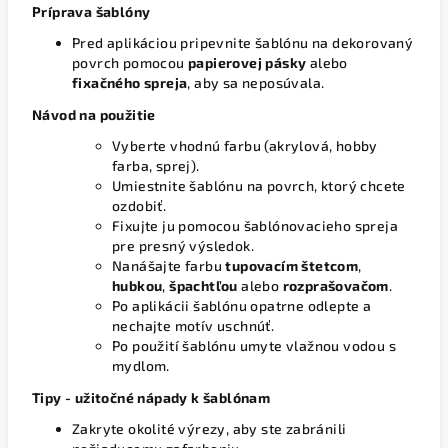
Príprava šablóny
Pred aplikáciou pripevnite šablónu na dekorovaný
povrch pomocou
papierovej pásky
alebo
fixačného spreja
, aby sa neposúvala.
Návod na použitie
Vyberte vhodnú farbu (akrylová, hobby
farba, sprej).
Umiestnite šablónu na povrch, ktorý chcete
ozdobiť.
Fixujte ju pomocou šablónovacieho spreja
pre presný výsledok.
Nanášajte farbu
tupovacím štetcom
,
hubkou
,
špachtľou
alebo
rozprašovačom
.
Po aplikácii šablónu opatrne odlepte a
nechajte motív uschnúť.
Po použití šablónu umyte vlažnou vodou s
mydlom.
Tipy - užitočné nápady k šablónam
Zakryte okolité výrezy, aby ste zabránili