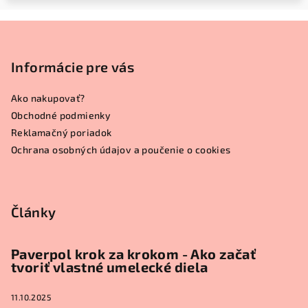
Z
á
p
Informácie pre vás
ä
Ako nakupovať?
t
Obchodné podmienky
i
Reklamačný poriadok
e
Ochrana osobných údajov a poučenie o cookies
Články
Paverpol krok za krokom - Ako začať
tvoriť vlastné umelecké diela
11.10.2025