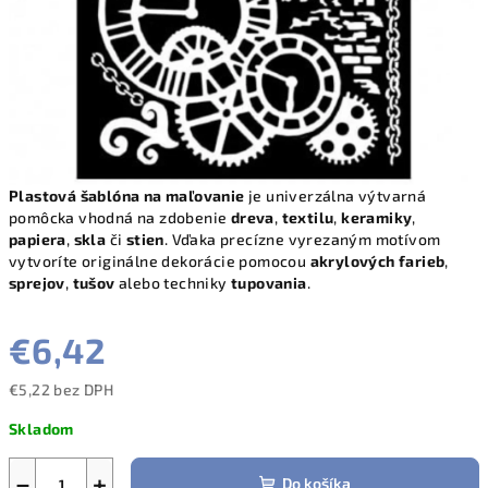
Plastová šablóna na maľovanie
je univerzálna výtvarná
pomôcka vhodná na zdobenie
dreva
,
textilu
,
keramiky
,
papiera
,
skla
či
stien
. Vďaka precízne vyrezaným motívom
vytvoríte originálne dekorácie pomocou
akrylových farieb
,
sprejov
,
tušov
alebo techniky
tupovania
.
€6,42
€5,22 bez DPH
Jednotková
Skladom
cena:
−
+
Do košíka