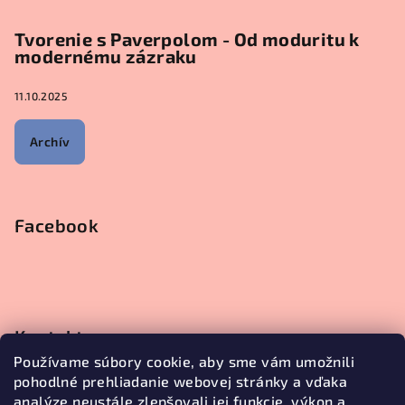
Tvorenie s Paverpolom - Od moduritu k
modernému zázraku
11.10.2025
Archív
Facebook
Kontakt
Používame súbory cookie, aby sme vám umožnili
objednavky
@
janetecreative.sk
pohodlné prehliadanie webovej stránky a vďaka
+421905499957
analýze neustále zlepšovali jej funkcie, výkon a