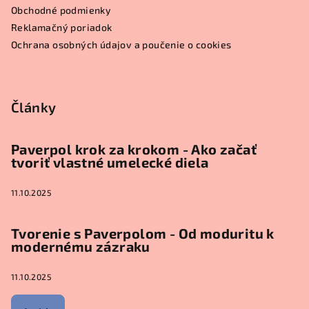
t
Obchodné podmienky
i
Reklamačný poriadok
e
Ochrana osobných údajov a poučenie o cookies
Články
Paverpol krok za krokom - Ako začať
tvoriť vlastné umelecké diela
11.10.2025
Tvorenie s Paverpolom - Od moduritu k
modernému zázraku
11.10.2025