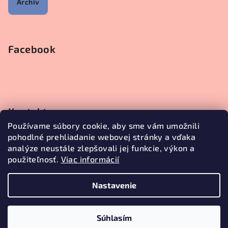
Archív
Facebook
Kontakt
Používame súbory cookie, aby sme vám umožnili
objednavky
@
janetecreative.sk
pohodlné prehliadanie webovej stránky a vďaka
+421905499957
analýze neustále zlepšovali jej funkcie, výkon a
použiteľnosť.
Viac informácií
Nastavenie
Copyright 2026
Janete Creative
. Všetky práva vyhradené.
Upraviť nastavenie cookies
Súhlasím