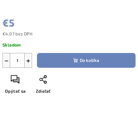
€5
€4,07 bez DPH
Jednotková
Skladom
cena:
−
+
Do košíka
Opýtať sa
Zdieľať