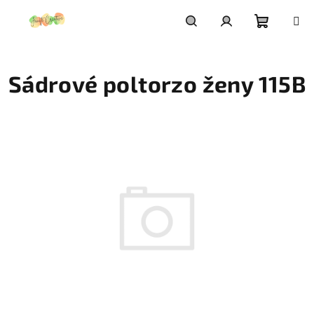
Prejsť
na
obsah
Nákupn
Hľadať
Prihlásenie
Sádrové poltorzo ženy 115B
košík