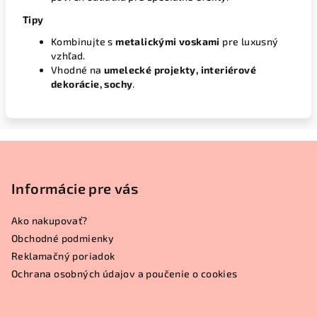
Tipy
Kombinujte s
metalickými voskami
pre luxusný
vzhľad.
Vhodné na
umelecké projekty, interiérové
dekorácie, sochy
.
Z
á
p
Informácie pre vás
ä
Ako nakupovať?
t
Obchodné podmienky
i
Reklamačný poriadok
e
Ochrana osobných údajov a poučenie o cookies