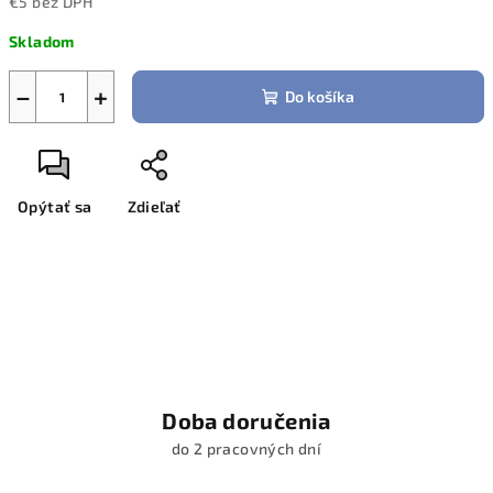
€5 bez DPH
Jednotková
Skladom
cena:
−
+
Do košíka
Opýtať sa
Zdieľať
Doba doručenia
do 2 pracovných dní