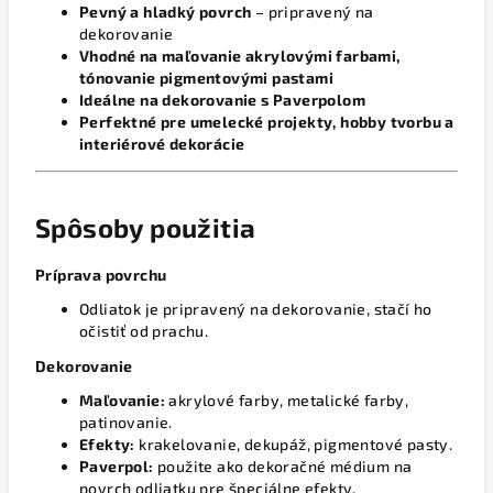
Pevný a hladký povrch
– pripravený na
dekorovanie
Vhodné na maľovanie akrylovými farbami,
tónovanie pigmentovými pastami
Ideálne na dekorovanie s Paverpolom
Perfektné pre umelecké projekty, hobby tvorbu a
interiérové dekorácie
Spôsoby použitia
Príprava povrchu
Odliatok je pripravený na dekorovanie, stačí ho
očistiť od prachu.
Dekorovanie
Maľovanie:
akrylové farby, metalické farby,
patinovanie.
Efekty:
krakelovanie, dekupáž, pigmentové pasty.
Paverpol:
použite ako dekoračné médium na
povrch odliatku pre špeciálne efekty.