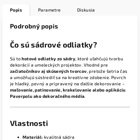
Popis
Parametre
Diskusia
Podrobný popis
Čo sú sádrové odliatky?
Sú to
hotové odliatky zo sádry
, ktoré uľahčujú tvorbu
dekorácií a umeleckých projektov. Vhodné pre
začiatočníkov aj skúsených tvorcov
, pretože šetria čas
a umožňujú sústrediť sa na kreatívne zdobenie. Povrch
je hladký, pevný a pripravený na ďalšie dekorovanie –
maľovanie, patinovanie, krakelovanie alebo aplikáciu
Paverpolu ako dekoračného média
.
Vlastnosti
Materiál:
kvalitná sádra