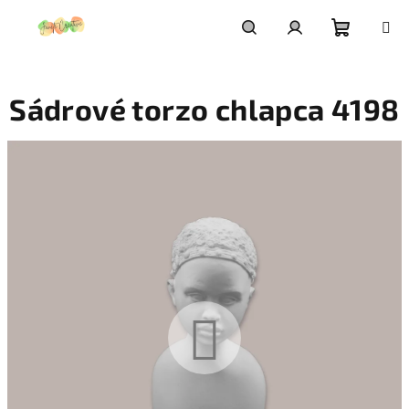
Prejsť
na
obsah
Nákupn
Hľadať
Prihlásenie
Sádrové torzo chlapca 4198
košík