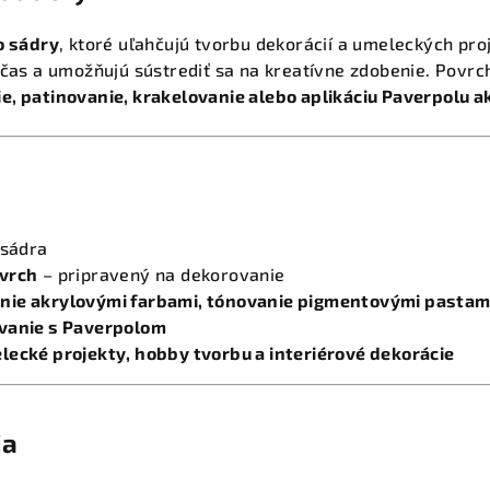
o sádry
, ktoré uľahčujú tvorbu dekorácií a umeleckých pr
a čas a umožňujú sústrediť sa na kreatívne zdobenie. Povrc
e, patinovanie, krakelovanie alebo aplikáciu Paverpolu 
 sádra
ovrch
– pripravený na dekorovanie
nie akrylovými farbami, tónovanie pigmentovými pastam
vanie s Paverpolom
lecké projekty, hobby tvorbu a interiérové dekorácie
ia