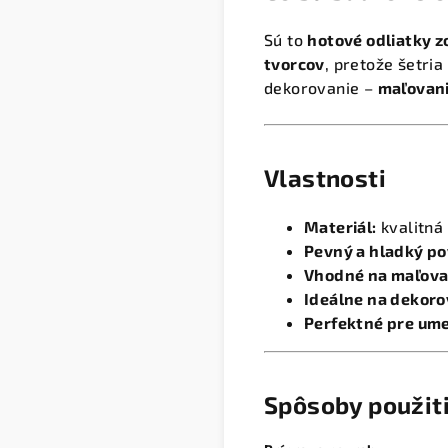
Sú to
hotové odliatky z
tvorcov
, pretože šetri
dekorovanie –
maľovani
Vlastnosti
Materiál:
kvalitná
Pevný a hladký p
Vhodné na maľova
Ideálne na dekoro
Perfektné pre ume
Spôsoby použit