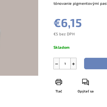
tónovanie pigmentovými pas
€6,15
€5 bez DPH
Jednotková
cena:
Skladom
−
+
Tlač
Opýtať sa