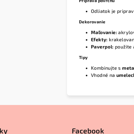
Príprava povrchu
Odliatok je pripra
Dekorovanie
Maľovanie:
akrylov
Efekty:
krakelovan
Paverpol:
použite 
Tipy
Kombinujte s
meta
Vhodné na
umeleck
ky
Facebook