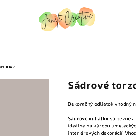
NY 4147
Sádrové torz
Dekoračný odliatok vhodný n
Sádrové odliatky
sú pevné a 
ideálne na výrobu umeleckýc
interiérových dekorácií. Vh