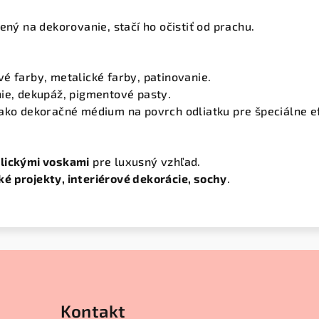
vený na dekorovanie, stačí ho očistiť od prachu.
é farby, metalické farby, patinovanie.
ie, dekupáž, pigmentové pasty.
ako dekoračné médium na povrch odliatku pre špeciálne e
lickými voskami
pre luxusný vzhľad.
é projekty, interiérové dekorácie, sochy
.
Kontakt