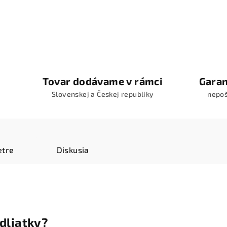
Tovar dodávame v rámci
Garan
Slovenskej a Českej republiky
nepo
tre
Diskusia
dliatky?