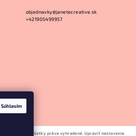
objednavky
@
janetecreative.sk
+421905499957
Súhlasím
anete Creative
. Všetky práva vyhradené.
Upraviť nastavenie