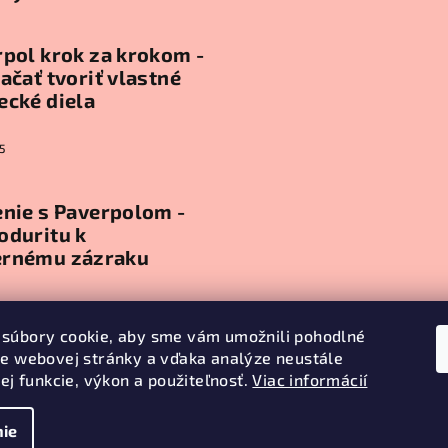
pol krok za krokom -
ačať tvoriť vlastné
ecké diela
5
nie s Paverpolom -
oduritu k
rnému zázraku
5
súbory cookie, aby sme vám umožnili pohodlné
ie webovej stránky a vďaka analýze neustále
ív
jej funkcie, výkon a použiteľnosť.
Viac informácií
ie
Copyright 2026
J