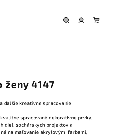
Hľadať
Prihlásenie
Nákupný
košík
o ženy 4147
a ďalšie kreatívne spracovanie.
kvalitne spracované dekoratívne prvky,
h diel, sochárskych projektov a
odné na maľovanie akrylovými farbami,