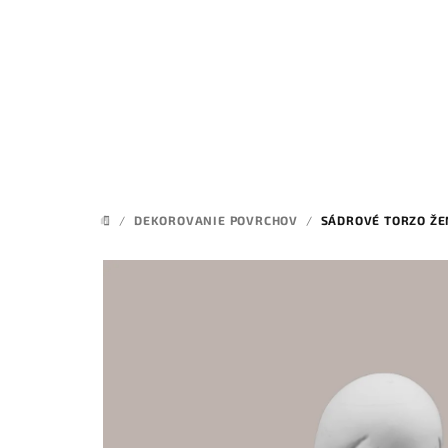
Prejsť
na
obsah
/
DEKOROVANIE POVRCHOV
/
SÁDROVÉ TORZO ŽE
DOMOV