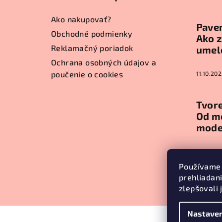
ä
Ako nakupovať?
Paver
t
Obchodné podmienky
Ako z
Reklamačný poriadok
umel
i
Ochrana osobných údajov a
e
poučenie o cookies
11.10.202
Tvore
Od m
mode
11.10.202
Používame 
prehliadan
Arch
zlepšovali 
Nastaven