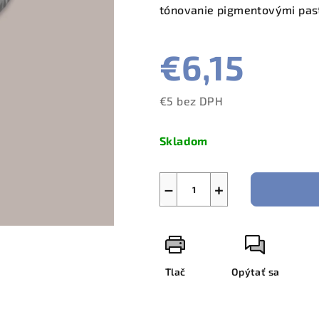
tónovanie pigmentovými pas
€6,15
€5 bez DPH
Jednotková
cena:
Skladom
−
+
Tlač
Opýtať sa