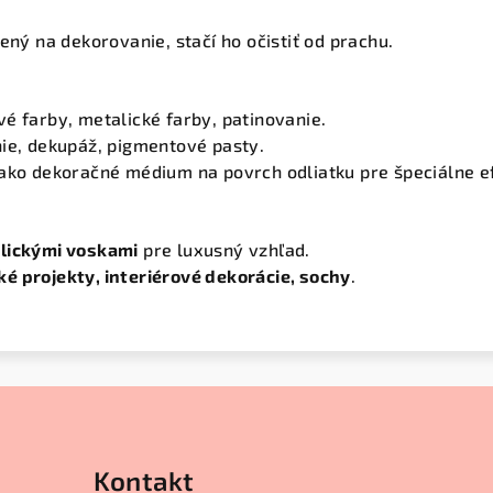
vený na dekorovanie, stačí ho očistiť od prachu.
é farby, metalické farby, patinovanie.
ie, dekupáž, pigmentové pasty.
ako dekoračné médium na povrch odliatku pre špeciálne e
lickými voskami
pre luxusný vzhľad.
é projekty, interiérové dekorácie, sochy
.
Kontakt