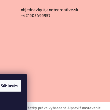
objednavky
@
janetecreative.sk
+421905499957
Súhlasím
anete Creative
. Všetky práva vyhradené.
Upraviť nastavenie