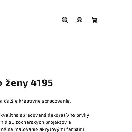
Hľadať
Prihlásenie
Nákupný
košík
o ženy 4195
a ďalšie kreatívne spracovanie.
kvalitne spracované dekoratívne prvky,
h diel, sochárskych projektov a
odné na maľovanie akrylovými farbami,