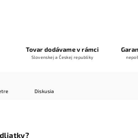
Tovar dodávame v rámci
Garan
Slovenskej a Českej republiky
nepo
tre
Diskusia
dliatky?