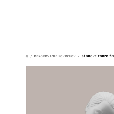
Prejsť
na
obsah
/
DEKOROVANIE POVRCHOV
/
SÁDROVÉ TORZO ŽE
DOMOV