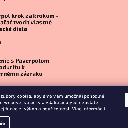
pol krok za krokom -
ačať tvoriť vlastné
ecké diela
5
nie s Paverpolom -
oduritu k
rnému zázraku
5
súbory cookie, aby sme vám umožnili pohodlné
ie webovej stránky a vďaka analýze neustále
ív
jej funkcie, výkon a použiteľnosť.
Viac informácií
ie
Copyright 2026
J