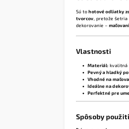
Sú to
hotové odliatky z
tvorcov
, pretože šetri
dekorovanie –
maľovani
Vlastnosti
Materiál:
kvalitná
Pevný a hladký p
Vhodné na maľova
Ideálne na dekoro
Perfektné pre ume
Spôsoby použit