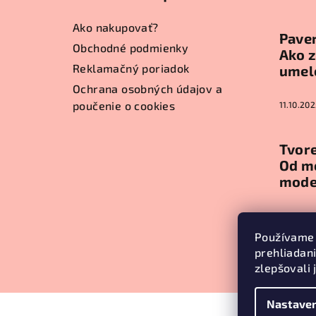
ä
Ako nakupovať?
Paver
t
Obchodné podmienky
Ako z
Reklamačný poriadok
umel
i
Ochrana osobných údajov a
e
poučenie o cookies
11.10.202
Tvore
Od m
mode
11.10.202
Používame 
prehliadan
Arch
zlepšovali 
Nastaven