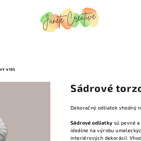
NY 4195
Sádrové torz
Dekoračný odliatok vhodný n
Sádrové odliatky
sú pevné a 
ideálne na výrobu umeleckýc
interiérových dekorácií. Vh