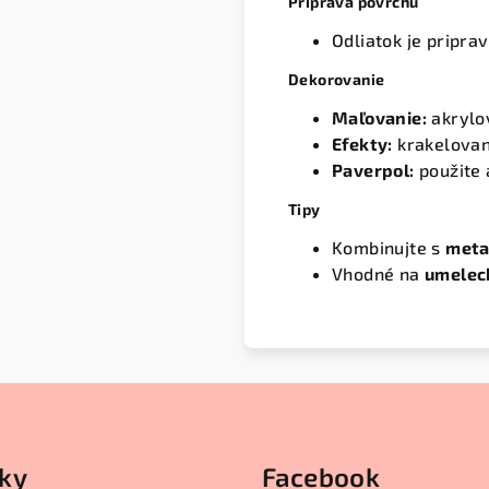
Príprava povrchu
Odliatok je pripra
Dekorovanie
Maľovanie:
akrylov
Efekty:
krakelovan
Paverpol:
použite 
Tipy
Kombinujte s
meta
Vhodné na
umeleck
ky
Facebook