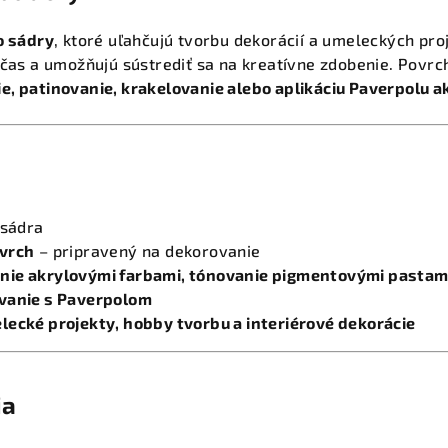
o sádry
, ktoré uľahčujú tvorbu dekorácií a umeleckých pr
a čas a umožňujú sústrediť sa na kreatívne zdobenie. Povrc
e, patinovanie, krakelovanie alebo aplikáciu Paverpolu 
 sádra
ovrch
– pripravený na dekorovanie
nie akrylovými farbami, tónovanie pigmentovými pastam
vanie s Paverpolom
lecké projekty, hobby tvorbu a interiérové dekorácie
ia