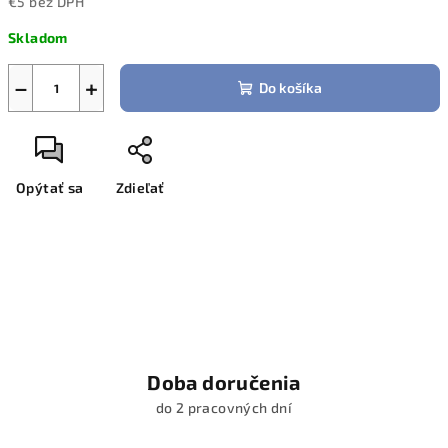
€5 bez DPH
Jednotková
Skladom
cena:
−
+
Do košíka
Opýtať sa
Zdieľať
Doba doručenia
do 2 pracovných dní