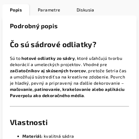
Popis
Parametre
Diskusia
Podrobný popis
Čo sú sádrové odliatky?
Sú to
hotové odliatky zo sádry
, ktoré uľahčujú tvorbu
dekorácií a umeleckých projektov. Vhodné pre
začiatočníkov aj skúsených tvorcov
, pretože šetria čas
a umožňujú sústrediť sa na kreatívne zdobenie. Povrch
je hladký, pevný a pripravený na ďalšie dekorovanie –
maľovanie, patinovanie, krakelovanie alebo aplikáciu
Paverpolu ako dekoračného média
.
Vlastnosti
Materiál:
kvalitná sádra