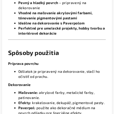
Pevný a hladký povrch
– pripravený na
dekorovanie
Vhodné na maľovanie akrylovými farbami,
tónovanie pigmentovými pastami
Ideálne na dekorovanie s Paverpolom
Perfektné pre umelecké projekty, hobby tvorbu a
interiérové dekorácie
Spôsoby použitia
Príprava povrchu
Odliatok je pripravený na dekorovanie, stačí ho
očistiť od prachu.
Dekorovanie
Maľovanie:
akrylové farby, metalické farby,
patinovanie.
Efekty:
krakelovanie, dekupáž, pigmentové pasty.
Paverpol:
použite ako dekoračné médium na
povrch odliatku pre špeciálne efekty.