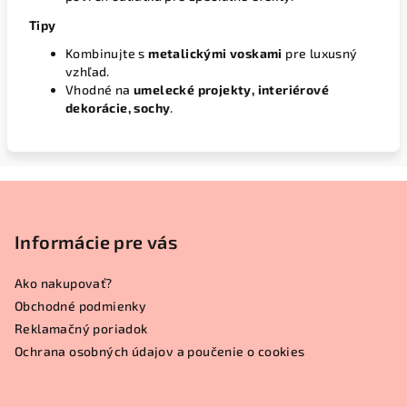
Tipy
Kombinujte s
metalickými voskami
pre luxusný
vzhľad.
Vhodné na
umelecké projekty, interiérové
dekorácie, sochy
.
Z
á
p
Informácie pre vás
ä
Ako nakupovať?
t
Obchodné podmienky
i
Reklamačný poriadok
e
Ochrana osobných údajov a poučenie o cookies