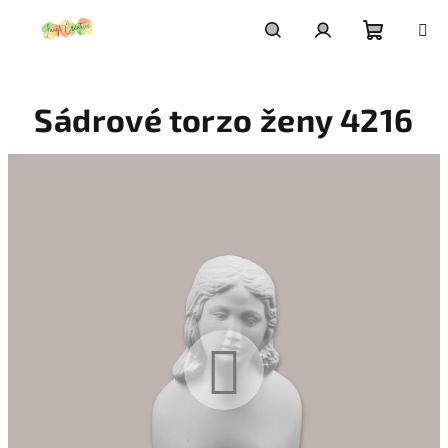
Prejsť
na
obsah
Nákupn
Hľadať
Prihlásenie
Sádrové torzo ženy 4216
košík