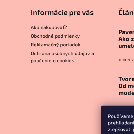
á
Informácie pre vás
Člán
p
ä
Ako nakupovať?
Paver
t
Obchodné podmienky
Ako z
Reklamačný poriadok
umel
i
Ochrana osobných údajov a
e
poučenie o cookies
11.10.202
Tvore
Od m
mode
11.10.202
Používame 
prehliadan
Arch
zlepšovali 