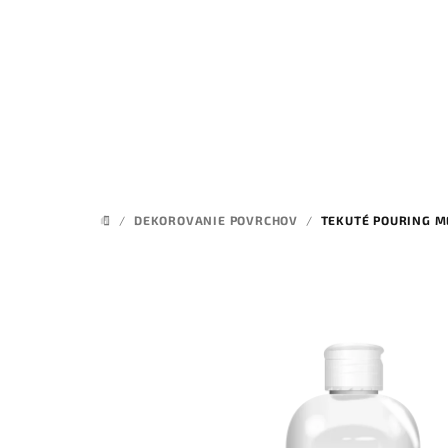
Prejsť
na
obsah
/
DEKOROVANIE POVRCHOV
/
TEKUTÉ POURING 
DOMOV