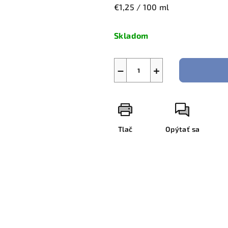
Jednotková
€1,25 / 100 ml
cena:
Skladom
−
+
Tlač
Opýtať sa