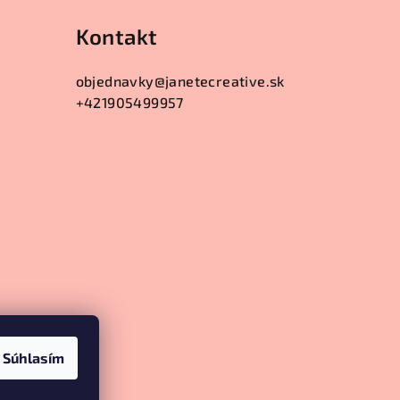
Kontakt
objednavky
@
janetecreative.sk
+421905499957
Súhlasím