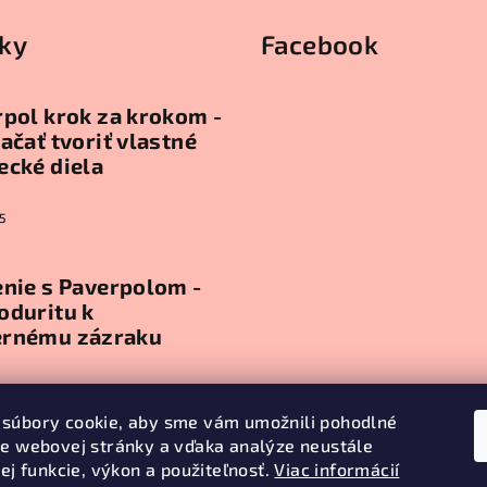
ky
Facebook
pol krok za krokom -
ačať tvoriť vlastné
ecké diela
5
nie s Paverpolom -
oduritu k
rnému zázraku
5
súbory cookie, aby sme vám umožnili pohodlné
ie webovej stránky a vďaka analýze neustále
ív
jej funkcie, výkon a použiteľnosť.
Viac informácií