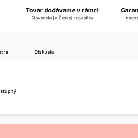
Tovar dodávame v rámci
Garan
Slovenskej a Českej republiky
nepo
tre
Diskusia
ostupný