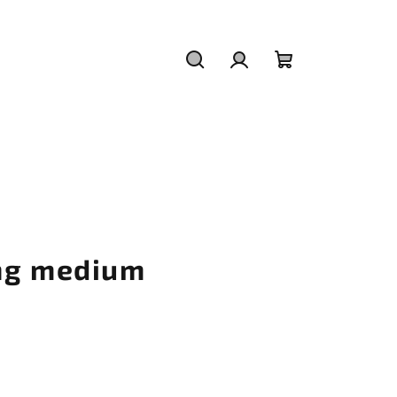
Hľadať
Prihlásenie
Nákupný
košík
ng medium