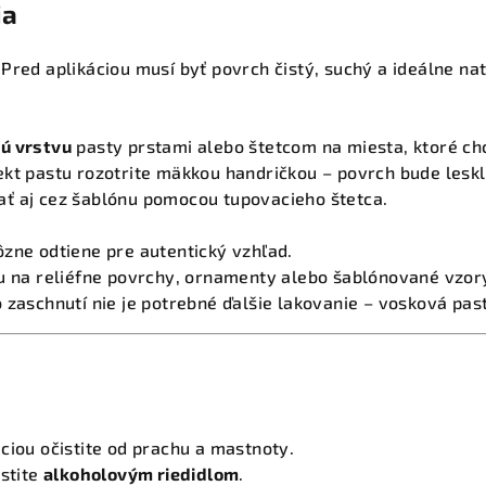
ia
Pred aplikáciou musí byť povrch čistý, suchý a ideálne na
ú vrstvu
pasty prstami alebo štetcom na miesta, ktoré chc
kt pastu rozotrite mäkkou handričkou – povrch bude leskl
ť aj cez šablónu pomocou tupovacieho štetca.
zne odtiene pre autentický vzhľad.
tu na reliéfne povrchy, ornamenty alebo šablónované vzor
 zaschnutí nie je potrebné ďalšie lakovanie – vosková pas
ciou očistite od prachu a mastnoty.
istite
alkoholovým riedidlom
.