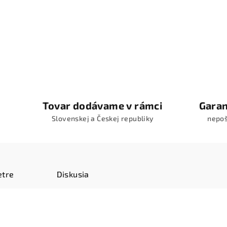
Tovar dodávame v rámci
Garan
Slovenskej a Českej republiky
nepo
tre
Diskusia