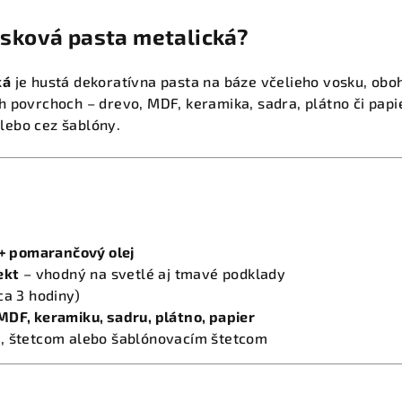
osková pasta metalická?
ká
je hustá dekoratívna pasta na báze včelieho vosku, ob
 povrchoch – drevo, MDF, keramika, sadra, plátno či papie
lebo cez šablóny.
 + pomarančový olej
ekt
– vhodný na svetlé aj tmavé podklady
ca 3 hodiny)
MDF, keramiku, sadru, plátno, papier
, štetcom alebo šablónovacím štetcom