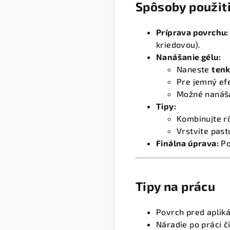
Spôsoby použit
Príprava povrchu:
kriedovou).
Nanášanie gélu:
Naneste
tenk
Pre jemný efe
Možné nanáša
Tipy:
Kombinujte rô
Vrstvite pas
Finálna úprava:
Po
Tipy na prácu
Povrch pred apliká
Náradie po práci č