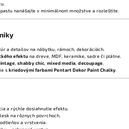
u.
 pastu nanášajte v minimálnom množstve a rozleštite.
niky
úr a detailov na nábytku, rámoch, dekoráciách.
ckého efektu
na dreve, MDF, keramike, sadre či plátne.
intage
,
shabby chic
,
mixed media
,
decoupage
.
ie s
kriedovými farbami Pentart Dekor Paint Chalky
.
ia a rýchle dosiahnutie efektu.
 lesk na rôznych povrchoch.
odtieňov a vrstvenia.