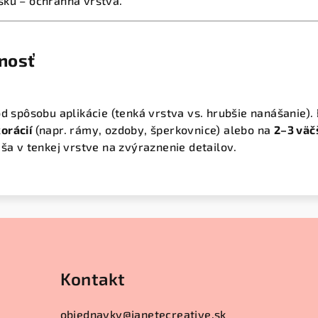
sku – ochranná vrstva.
tnosť
od spôsobu aplikácie (tenká vrstva vs. hrubšie nanášanie).
orácií
(napr. rámy, ozdoby, šperkovnice) alebo na
2–3 väč
áša v tenkej vrstve na zvýraznenie detailov.
Kontakt
objednavky
@
janetecreative.sk