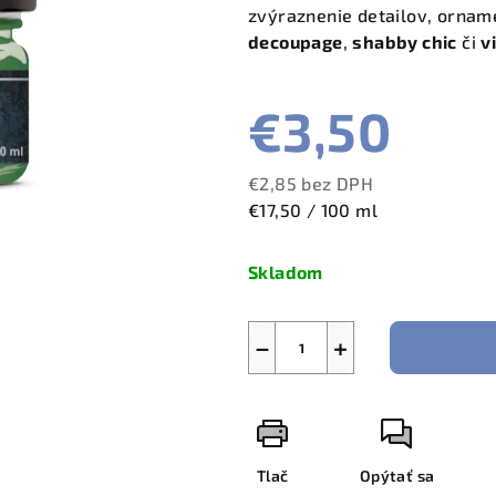
zvýraznenie detailov, orname
decoupage
,
shabby chic
či
v
€3,50
€2,85 bez DPH
Jednotková
€17,50 / 100 ml
cena:
Skladom
−
+
Tlač
Opýtať sa