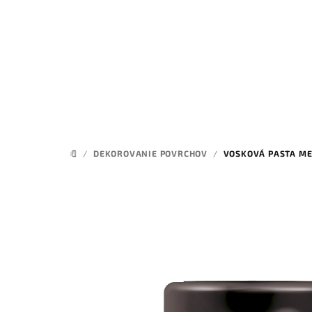
Prejsť
na
obsah
/
DEKOROVANIE POVRCHOV
/
VOSKOVÁ PASTA ME
DOMOV