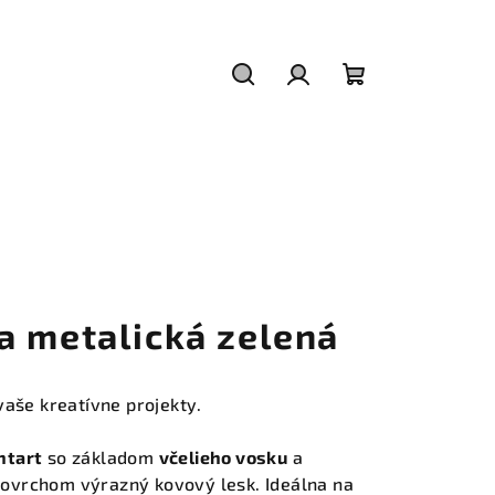
Hľadať
Prihlásenie
Nákupný
košík
a metalická zelená
vaše kreatívne projekty.
ntart
so základom
včelieho vosku
a
ovrchom výrazný kovový lesk. Ideálna na