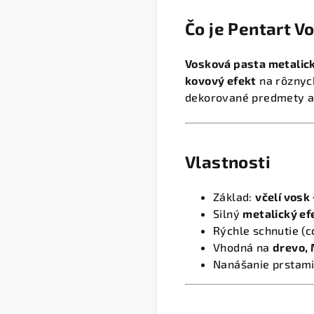
Čo je Pentart V
Vosková pasta metalic
kovový efekt
na rôznych
dekorované predmety a
Vlastnosti
Základ:
včelí vosk
Silný
metalický ef
Rýchle schnutie (c
Vhodná na
drevo, 
Nanášanie prstami