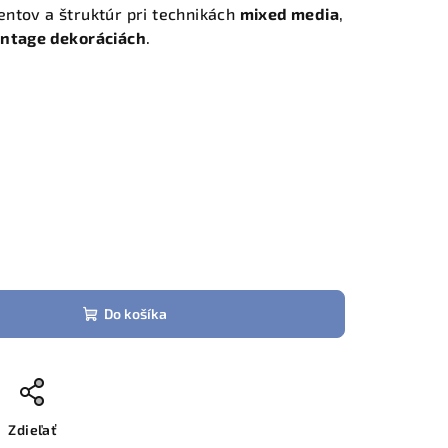
ntov a štruktúr pri technikách
mixed media
,
intage dekoráciách
.
Do košíka
Zdieľať