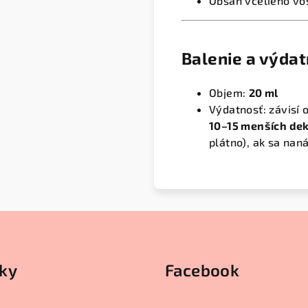
Obsah včelieho vo
Balenie a výda
Objem:
20 ml
Výdatnosť: závisí 
10–15 menších dek
plátno), ak sa nan
ky
Facebook